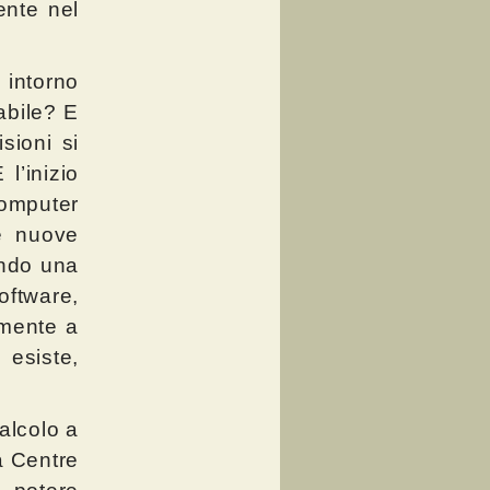
ente nel
 intorno
zabile? E
sioni si
l’inizio
omputer
le nuove
endo una
oftware,
amente a
 esiste,
calcolo a
a Centre