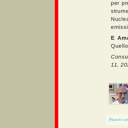
per pr
strum
Nucl
emissi
E Am
Quel
Consul
11, 2
[Nuovo c