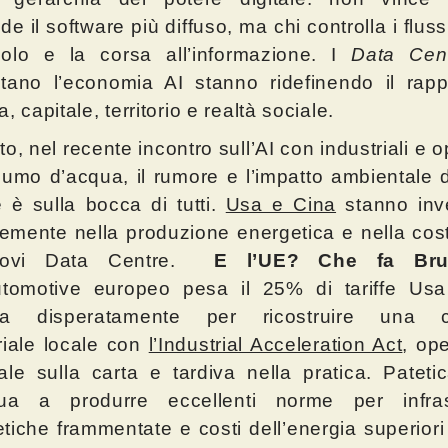
e il software più diffuso, ma chi controlla i flussi
lcolo e la corsa all’informazione. I
Data Ce
tano l’economia AI stanno ridefinendo il rapp
, capitale, territorio e realtà sociale.
to, nel recente incontro sull’AI con industriali e o
sumo d’acqua, il rumore e l’impatto ambientale 
 è sulla bocca di tutti.
Usa e Cina
stanno inv
mente nella produzione energetica e nella cos
uovi Data Centre.
E l’UE?
Che fa Bru
automotive europeo pesa il 25% di tariffe Us
ca disperatamente per ricostruire una c
riale locale con
l’Industrial Acceleration Act
, op
ale sulla carta e tardiva nella pratica. Pateti
nua a produrre eccellenti norme per infrast
tiche frammentate e costi dell’energia superiori 