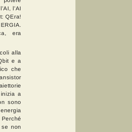
 potere
AI, l’AI
it: QEra!
NERGIA.
ca, era
oli alla
Qbit e a
tico che
ansistor
iettorie
inizia a
non sono
 energia
 Perché
, se non