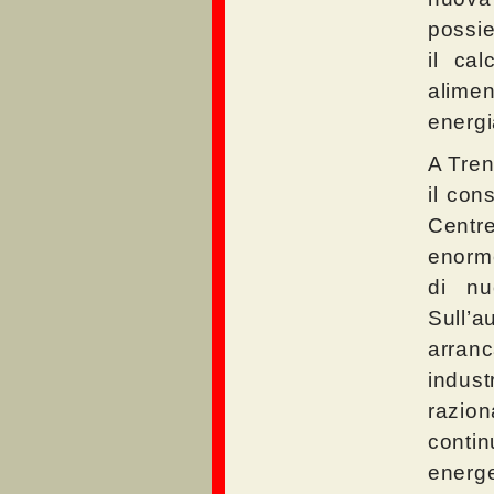
possied
il ca
alimen
energia
A Tren
il con
Centre
enorme
di n
Sull’
arran
indust
razion
conti
energe