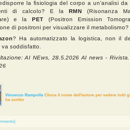
edisporre la fisiologia del corpo a un’analisi da 
enti di calcolo? E la
RMN
(Risonanza Ma
eare) e la
PET
(Positron Emission Tomogr
one di positroni per visualizzare il metabolismo?
azon
? Ha automatizzato la logistica, non il de
lo va soddisfatto.
tazione: AI NEws, 28.5.2026 AI news - Rivista
026
Vincenzo Rampolla
Clicca il nome dell'autore per vedere tutti gl
ha scritto
ommento]