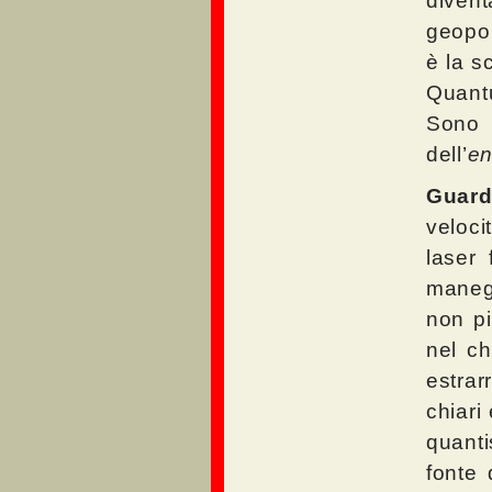
diven
geopol
è la sc
Quant
Sono
dell’
en
Guard
veloci
laser 
maneg
non pi
nel c
estra
chiari
quanti
fonte 