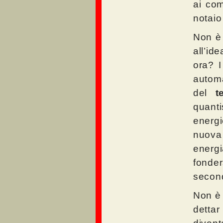
ai com
notaio
Non è 
all’id
ora? I
automa
del
t
quant
energi
nuova 
energi
fonder
second
Non è 
dettar