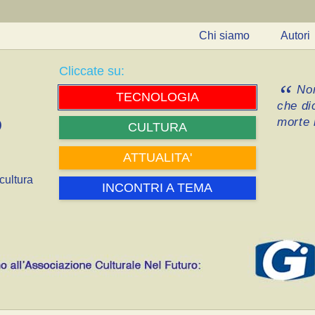
Chi siamo
Autori
Cliccate su:
Non
TECNOLOGIA
che di
morte i
CULTURA
ATTUALITA'
cultura
INCONTRI A TEMA