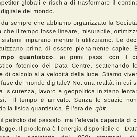
petitor globali e rischia di trasformare il contin
 digitale del mondo.
da sempre che abbiamo organizzato la Società
ea che il tempo fosse lineare, misurabile, ottimiz
 sistemi imparano mentre li utilizziamo. Le deci
tizzano prima di essere pienamente capite. È 
empo quantistico
, ai primi passi con il c
istico fotonico dei Data Centre, scatenando 
e di calcolo alla velocità della luce. Stiamo viv
fase del mondo digitale? No, una realtà, in cui s
a, sicurezza, lavoro e geopolitica iniziano lent
si. Il tempo è arrivato. Senza lo spazio non
o la fisica quantistica. È l’era del
qbit
.
il petrolio del passato, ma l’elevata capacità di 
 legge.
Il problema è l’energia disponibile e
i Dat