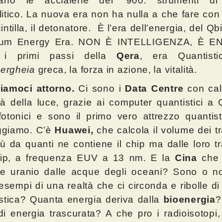
tano le acciaierie del ‘900: strumenti di
itico
. La nuova era non ha nulla a che fare con l’
intilla, il detonatore. È l’era dell’energia, del Qb
um Energy Era. NON È INTELLIGENZA, È E
 i primi passi della
Qera
, era Quantisti
ergheia
greca, la forza in azione, la vitalità.
iamoci attorno.
Ci sono i
Data Centre
con calc
tà della luce, grazie ai computer quantistici a 
fotonici e sono il primo vero attrezzo quantis
giamo. C’è
Huawei,
che calcola il volume dei tr
ù da quanti ne contiene il chip ma dalle loro tra
hip, a frequenza EUV a 13 nm. E la
Cina
che 
rre uranio dalle acque degli oceani? Sono o 
 esempi di una realtà che ci circonda e ribolle di
stica? Quanta energia deriva dalla
bioenergia
?
di energia trascurata? A che pro i radioisotopi