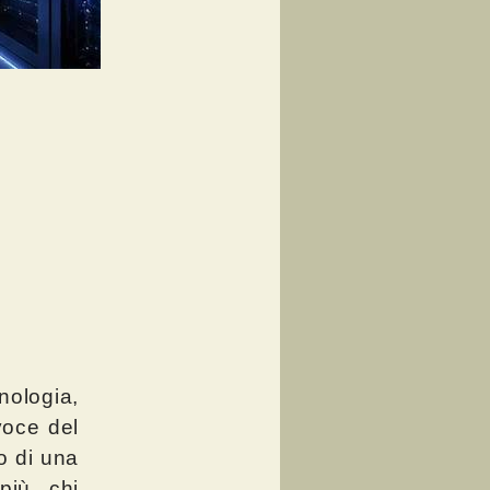
nologia,
voce del
o di una
più chi