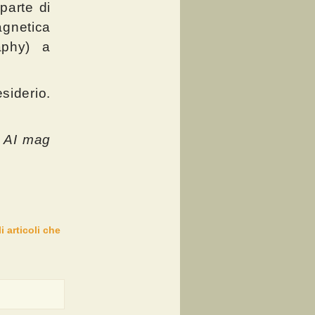
parte di
gnetica
aphy) a
siderio.
. AI mag
i articoli che