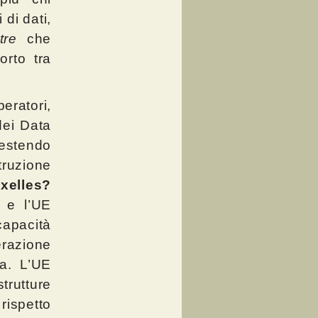
 di dati,
ntre
che
orto tra
peratori,
dei Data
estendo
truzione
xelles?
a e l’UE
apacità
erazione
ca. L’UE
rutture
rispetto