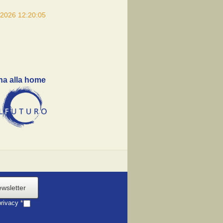
/2026 12:20:05
na alla home
ewsletter
privacy
*