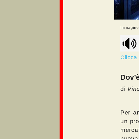
Immagine r
Clicca
Dov’è
di
Vin
Per an
un pro
mercat
nuova