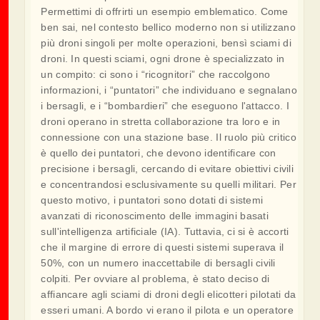
Permettimi di offrirti un esempio emblematico. Come
ben sai, nel contesto bellico moderno non si utilizzano
più droni singoli per molte operazioni, bensì sciami di
droni. In questi sciami, ogni drone è specializzato in
un compito: ci sono i “ricognitori” che raccolgono
informazioni, i “puntatori” che individuano e segnalano
i bersagli, e i “bombardieri” che eseguono l'attacco. I
droni operano in stretta collaborazione tra loro e in
connessione con una stazione base. Il ruolo più critico
è quello dei puntatori, che devono identificare con
precisione i bersagli, cercando di evitare obiettivi civili
e concentrandosi esclusivamente su quelli militari. Per
questo motivo, i puntatori sono dotati di sistemi
avanzati di riconoscimento delle immagini basati
sull'intelligenza artificiale (IA). Tuttavia, ci si è accorti
che il margine di errore di questi sistemi superava il
50%, con un numero inaccettabile di bersagli civili
colpiti. Per ovviare al problema, è stato deciso di
affiancare agli sciami di droni degli elicotteri pilotati da
esseri umani. A bordo vi erano il pilota e un operatore