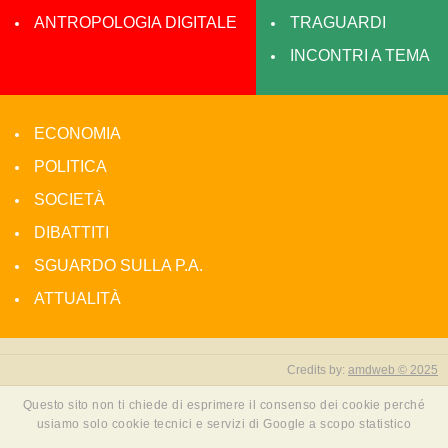
ANTROPOLOGIA DIGITALE
TRAGUARDI
INCONTRI A TEMA
ECONOMIA
POLITICA
SOCIETÀ
DIBATTITI
SGUARDO SULLA P.A.
ATTUALITÀ
Credits by:
amdweb © 2025
Questo sito non ti chiede di esprimere il consenso dei cookie perché
usiamo solo cookie tecnici e servizi di Google a scopo statistico