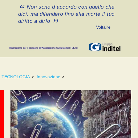
Non sono d’accordo con quello che
dici, ma difenderò fino alla morte il tuo
diritto a dirlo
Voltaire
TECNOLOGIA
>
Innovazione
>