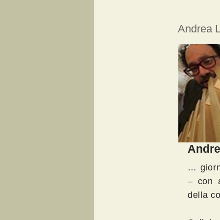
Andrea 
Andre
… giorn
– con a
della c