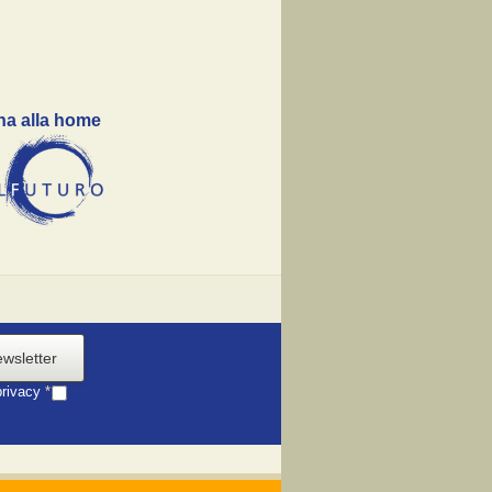
na alla home
ewsletter
privacy
*