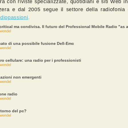
ra con riviste specializzate, quotidiani e siti Web in 
zera e dal 2005 segue il settore della radiofonia
diopassioni
.
critical ma condivisa. Il futuro del Professional Mobile Radio "as 
wendel
icato di una possibile fusione Dell-Emc
wendel
o cellulare: una radio per i professionisti
wendel
azioni non emergenti
wendel
one radio
wendel
ritorno del pc?
wendel