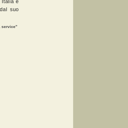
Italia e
 dal suo
a service"