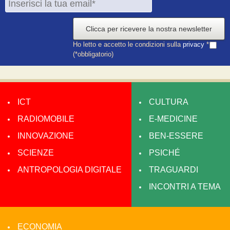
Clicca per ricevere la nostra newsletter
Ho letto e accetto le condizioni sulla
privacy
*
(*obbligatorio)
ICT
CULTURA
RADIOMOBILE
E-MEDICINE
INNOVAZIONE
BEN-ESSERE
SCIENZE
PSICHÉ
ANTROPOLOGIA DIGITALE
TRAGUARDI
INCONTRI A TEMA
ECONOMIA