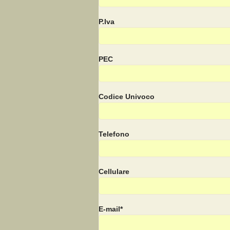
P.Iva
PEC
Codice Univoco
Telefono
Cellulare
E-mail*