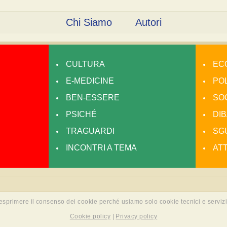
Chi Siamo
Autori
CULTURA
EC
E-MEDICINE
POL
BEN-ESSERE
SO
PSICHÉ
DIB
TRAGUARDI
SGU
INCONTRI A TEMA
AT
 esprimere il consenso dei cookie perché usiamo solo cookie tecnici e servizi
Cookie policy
|
Privacy policy