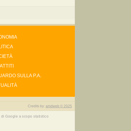
ONOMIA
ITICA
CIETÀ
ATTITI
ARDO SULLA P.A.
TUALITÀ
Credits by:
amdweb © 2025
 di Google a scopo statistico