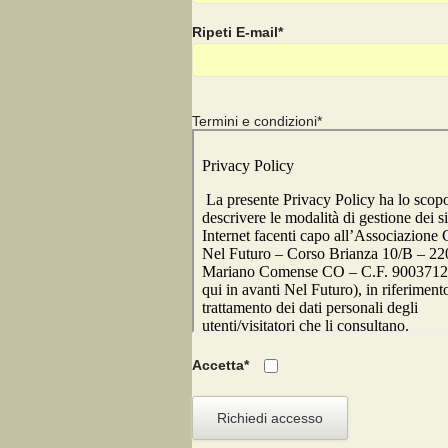
Ripeti E-mail*
Termini e condizioni*
Accetta*