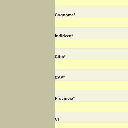
Cognome*
Indirizzo*
Città*
CAP*
Provincia*
CF