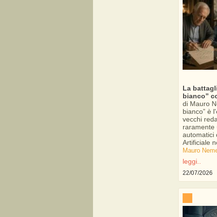
La battagl
bianco” co
di Mauro N
bianco” è l
vecchi reda
raramente u
automatici d
Artificiale 
Mauro Neme
leggi..
22/07/2026