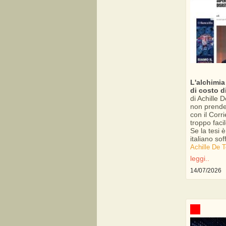
L'alchimia
di costo d
di Achille
non prende
con il Corr
troppo facil
Se la tesi 
italiano sof
Achille De
leggi..
14/07/2026