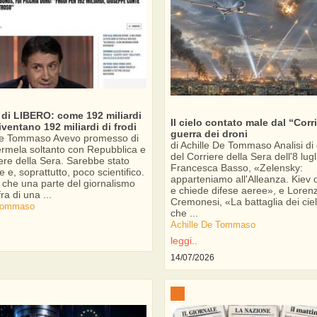
 di LIBERO: come 192 miliardi
Il cielo contato male dal “Corri
iventano 192 miliardi di frodi
guerra dei droni
 De Tommaso Avevo promesso di
di Achille De Tommaso Analisi di 
rmela soltanto con Repubblica e
del Corriere della Sera dell'8 lug
iere della Sera. Sarebbe stato
Francesca Basso, «Zelensky:
e e, soprattutto, poco scientifico.
apparteniamo all'Alleanza. Kiev o
è che una parte del giornalismo
e chiede difese aeree», e Loren
fra di una ...
Cremonesi, «La battaglia dei ciel
 Tommaso
che ...
Achille De Tommaso
leggi..
14/07/2026