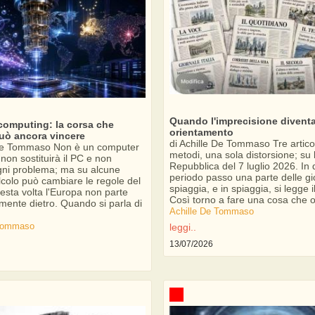
Quando l'imprecisione divent
omputing: la corsa che
orientamento
uò ancora vincere
di Achille De Tommaso Tre articol
 De Tommaso Non è un computer
metodi, una sola distorsione; su 
 non sostituirà il PC e non
Repubblica del 7 luglio 2026. In
ogni problema; ma su alcune
periodo passo una parte delle gi
alcolo può cambiare le regole del
spiaggia, e in spiaggia, si legge i
esta volta l'Europa non parte
Così torno a fare una cosa che o
mente dietro. Quando si parla di
Achille De Tommaso
 Tommaso
leggi..
13/07/2026