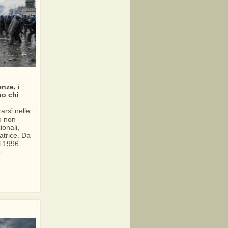
nze, i
no chi
arsi nelle
o non
zionali,
atrice. Da
l 1996
.