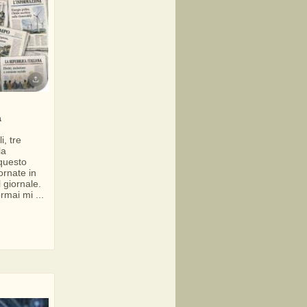
a
i, tre
la
 questo
ornate in
l giornale.
rmai mi ...