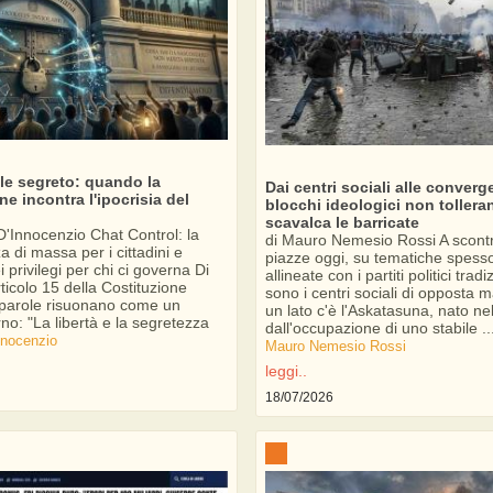
ile segreto: quando la
Dai centri sociali alle converge
ne incontra l'ipocrisia del
blocchi ideologici non tollera
scavalca le barricate
D'Innocenzio Chat Control: la
di Mauro Nemesio Rossi A scontr
a di massa per i cittadini e
piazze oggi, su tematiche spess
i privilegi per chi ci governa Di
allineate con i partiti politici tradi
rticolo 15 della Costituzione
sono i centri sociali di opposta m
e parole risuonano come un
un lato c'è l'Askatasuna, nato ne
no: "La libertà e la segretezza
dall'occupazione di uno stabile ..
nnocenzio
Mauro Nemesio Rossi
leggi..
18/07/2026