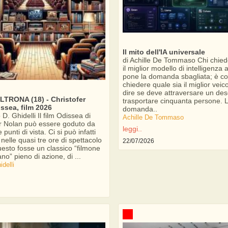
Il mito dell'IA universale
di Achille De Tommaso Chi chied
il miglior modello di intelligenza ar
pone la domanda sbagliata; è c
chiedere quale sia il miglior veic
dire se deve attraversare un des
TRONA (18) - Christofer
trasportare cinquanta persone. 
ssea, film 2026
domanda..
D. Ghidelli Il film Odissea di
Achille De Tommaso
r Nolan può essere goduto da
leggi..
unti di vista. Ci si può infatti
elle quasi tre ore di spettacolo
22/07/2026
esto fosse un classico “filmone
no” pieno di azione, di ...
delli