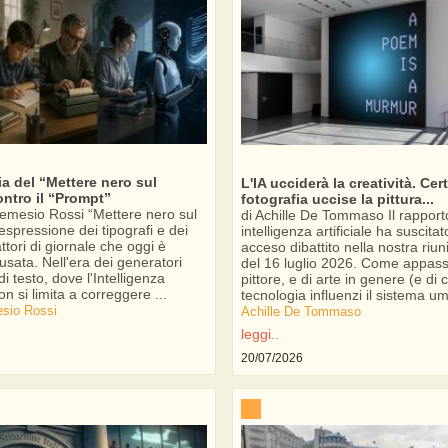
ia del “Mettere nero sul
L'IA ucciderà la creatività. Cer
ntro il “Prompt”
fotografia uccise la pittura...
emesio Rossi “Mettere nero sul
di Achille De Tommaso Il rapporto
'espressione dei tipografi e dei
intelligenza artificiale ha suscita
ttori di giornale che oggi è
acceso dibattito nella nostra ri
sata. Nell'era dei generatori
del 16 luglio 2026. Come appass
i testo, dove l'Intelligenza
pittore, e di arte in genere (e di
non si limita a correggere ...
tecnologia influenzi il sistema u
sio Rossi
Achille De Tommaso
leggi..
20/07/2026