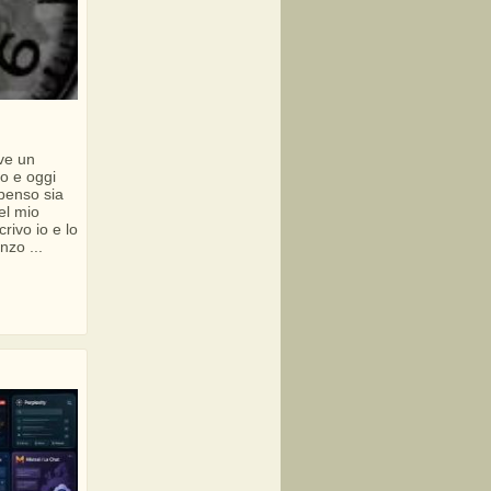
ve un
o e oggi
penso sia
el mio
rivo io e lo
zo ...