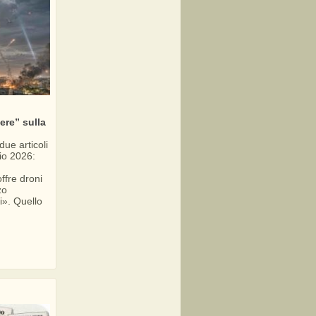
ere” sulla
due articoli
lio 2026:
ffre droni
zo
i». Quello