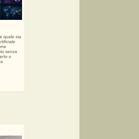
e quale sia
tificiale
ome
olo senza
erto o
La