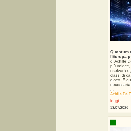
Quantum c
l'Europa p
di Achille
più veloce,
risolverà 
classi di c
gioco. E qu
necessaria
...
Achille De
leggi..
13/07/2026