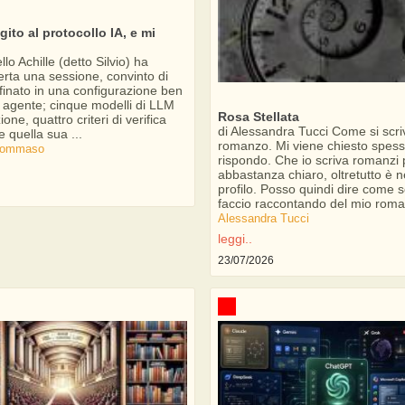
ito al protocollo IA, e mi
lo Achille (detto Silvio) ha
erta una sessione, convinto di
finato in una configurazione ben
 agente; cinque modelli di LLM
Rosa Stellata
one, quattro criteri di verifica
di Alessandra Tucci Come si scri
 e quella sua ...
romanzo. Mi viene chiesto spess
 Tommaso
rispondo. Che io scriva romanzi 
abbastanza chiaro, oltretutto è n
profilo. Posso quindi dire come sc
faccio raccontando del mio roman
Alessandra Tucci
leggi..
23/07/2026