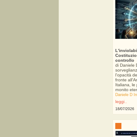
L'inviolab
Costituzio
controllo
di Daniele 
sorveglianz
l'opacità de
fronte all'A
Italiana, l
monito eter
Daniele D I
leggi..
18/07/2026