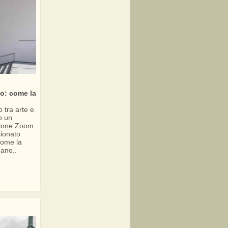
to: come la
 tra arte e
to un
unione Zoom
ionato
 come la
mano..