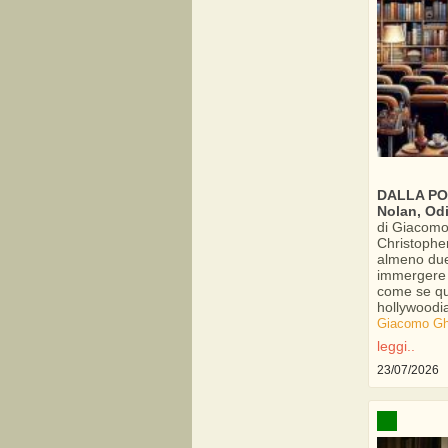
DALLA POL
Nolan, Odi
di Giacomo 
Christophe
almeno due p
immergere n
come se qu
hollywoodia
Giacomo Ghi
leggi..
23/07/2026