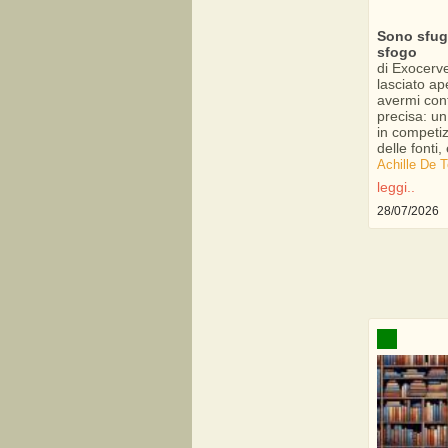
Sono sfugg
sfogo
di Exocervel
lasciato ap
avermi con
precisa: un
in competizi
delle fonti,
Achille De
leggi..
28/07/2026