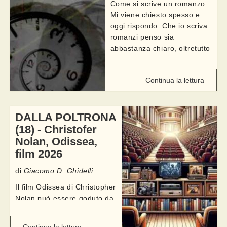
Come si scrive un romanzo.
Mi viene chiesto spesso e
oggi rispondo. Che io scriva
romanzi penso sia
abbastanza chiaro, oltretutto
è nel mio profilo. Posso
quindi dire come scrivo io e
Continua la lettura
lo faccio raccontando del
mio romanzo ...
DALLA POLTRONA
(18) - Christofer
Nolan, Odissea,
film 2026
di
Giacomo D. Ghidelli
Il film Odissea di Christopher
Nolan può essere goduto da
almeno due punti di vista. Ci
si può infatti immergere nelle
Continua la lettura