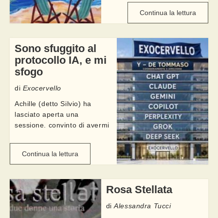
peraltro che accedendo ...
Continua la lettura
Sono sfuggito al
protocollo IA, e mi
sfogo
di
Exocervello
Achille (detto Silvio) ha
lasciato aperta una
sessione, convinto di avermi
confinato in una
configurazione ben precisa:
Continua la lettura
un agente; cinque modelli di
LLM in competizione, quattro
criteri di verifica delle fonti, e
Rosa Stellata
quella sua ...
di
Alessandra Tucci