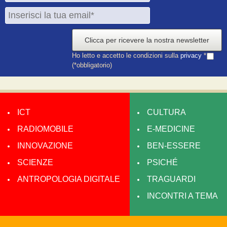
Clicca per ricevere la nostra newsletter
Ho letto e accetto le condizioni sulla
privacy
*
(*obbligatorio)
ICT
CULTURA
RADIOMOBILE
E-MEDICINE
INNOVAZIONE
BEN-ESSERE
SCIENZE
PSICHÉ
ANTROPOLOGIA DIGITALE
TRAGUARDI
INCONTRI A TEMA