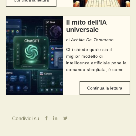
quasi tre ore di spettacolo
come se questo fosse un
classico “filmone
Il mito dell'IA
hollywoodiano” pieno di
universale
azione, di ...
di
Achille De Tommaso
Chi chiede quale sia il
miglior modello di
intelligenza artificiale pone la
domanda sbagliata; è come
chiedere quale sia il miglior
veicolo senza dire se deve
Continua la lettura
attraversare un deserto o
trasportare cinquanta
persone. La domanda ...
Condividi su