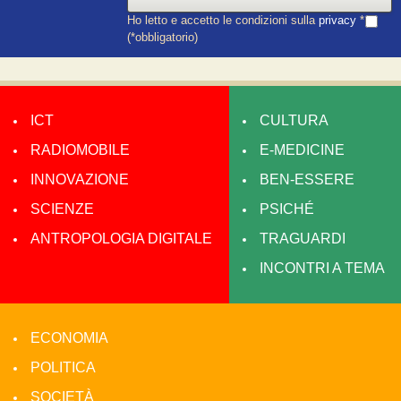
Ho letto e accetto le condizioni sulla
privacy
*
(*obbligatorio)
ICT
CULTURA
RADIOMOBILE
E-MEDICINE
INNOVAZIONE
BEN-ESSERE
SCIENZE
PSICHÉ
ANTROPOLOGIA DIGITALE
TRAGUARDI
INCONTRI A TEMA
ECONOMIA
POLITICA
SOCIETÀ