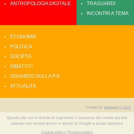
ANTROPOLOGIA DIGITALE
TRAGUARDI
INCONTRI A TEMA
ECONOMIA
POLITICA
SOCIETÀ
DIBATTITI
SGUARDO SULLA P.A.
ATTUALITÀ
Credits by:
amdweb © 2025
Questo sito non ti chiede di esprimere il consenso dei cookie perché
usiamo solo cookie tecnici e servizi di Google a scopo statistico
Cookie policy
|
Privacy policy