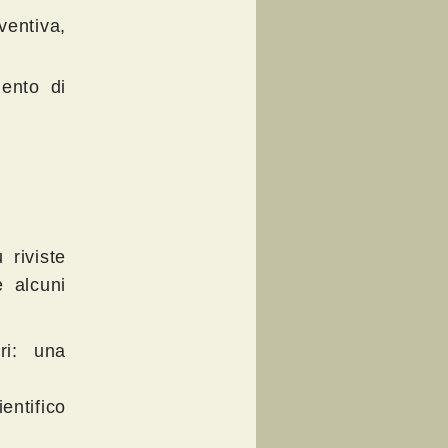
entiva,
mento di
 riviste
e alcuni
ri: una
entifico