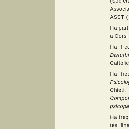
(Socie
Associa
ASST ( 
Ha part
a Corsi
Ha fre
Distur
Cattoli
Ha fre
Psicolo
Chieti
Compo
psicopat
Ha freq
tesi fin