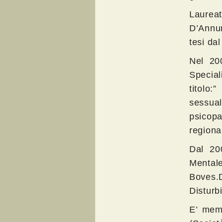
Laurea
D’Annun
tesi dal
Nel 200
Special
titolo:
sessua
psicopa
regiona
Dal 20
Mentale
Boves.D
Disturb
E’ memb