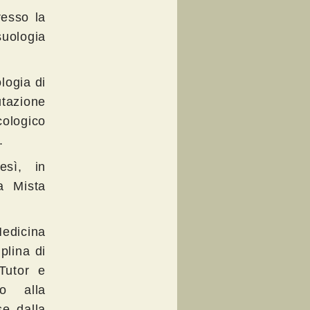
resso la
suologia
logia di
utazione
cologico
.
esì, in
a Mista
Medicina
plina di
Tutor e
to alla
e dalla