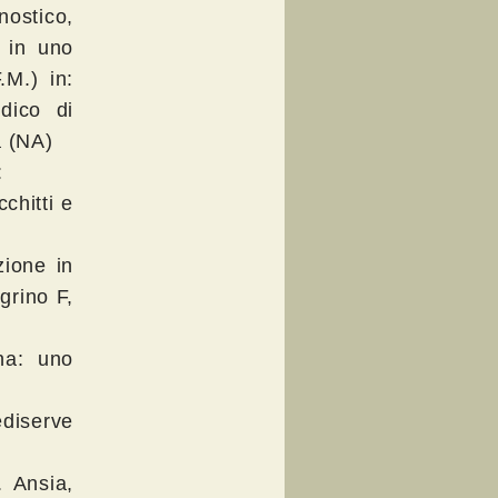
ostico,
 in uno
.M.) in:
dico di
a (NA)
:
chitti e
zione in
grino F,
ina: uno
ediserve
 Ansia,