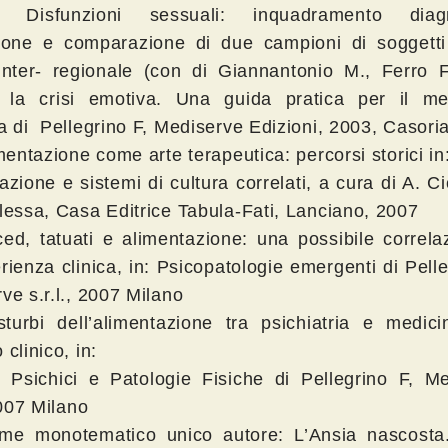
Disfunzioni sessuali: inquadramento diagn
zione e comparazione di due campioni di soggetti
inter- regionale (con di Giannantonio M., Ferro F
e la crisi emotiva. Una guida pratica per il me
a di Pellegrino F, Mediserve Edizioni, 2003, Casori
imentazione come arte terapeutica: percorsi storici in
azione e sistemi di cultura correlati, a cura di A. Cic
lessa, Casa Editrice Tabula-Fati, Lanciano, 2007
ced, tatuati e alimentazione: una possibile correla
rienza clinica, in: Psicopatologie emergenti di Pelle
ve s.r.l., 2007 Milano
sturbi dell’alimentazione tra psichiatria e medic
clinico, in:
i Psichici e Patologie Fisiche di Pellegrino F, M
2007 Milano
ume monotematico unico autore: L’Ansia nascosta.