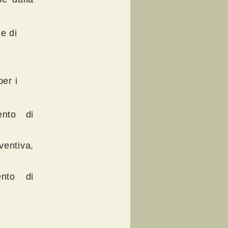
le di
per i
ento di
entiva,
ento di