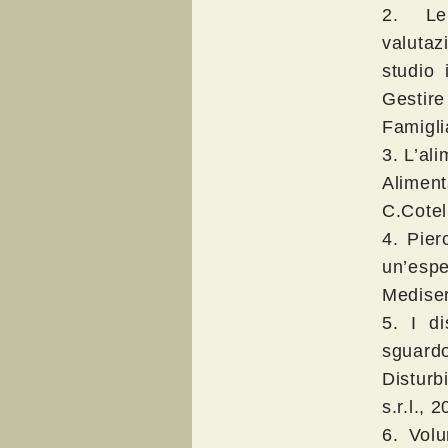
2. Le 
valuta
studio 
Gestir
Famigli
3. L’al
Aliment
C.Cotel
4. Pier
un’espe
Mediser
5. I di
sguardo 
Disturb
s.r.l., 
6. Vol