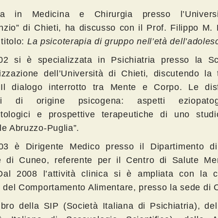
ta in Medicina e Chirurgia presso l’Univers
zio” di Chieti, ha discusso con il Prof. Filippo M. 
 titolo:
La psicoterapia di gruppo nell’età dell’adole
2 si è specializzata in Psichiatria presso la S
izzazione dell’Università di Chieti, discutendo la 
” Il dialogo interrotto tra Mente e Corpo. Le dis
li di origine psicogena: aspetti eziopatoge
tologici e prospettive terapeutiche di uno studi
le Abruzzo-Puglia”.
03 è Dirigente Medico presso il Dipartimento di
 di Cuneo, referente per il Centro di Salute Me
al 2008 l’attività clinica si è ampliata con la 
i del Comportamento Alimentare, presso la sede di 
ro della SIP (Società Italiana di Psichiatria), de