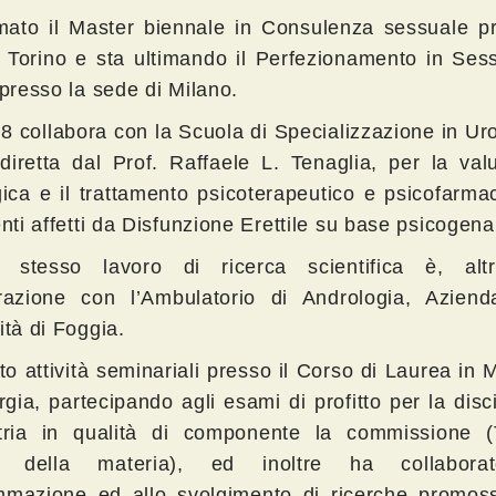
mato il Master biennale in Consulenza sessuale p
 Torino e sta ultimando il Perfezionamento in Ses
 presso la sede di Milano.
8 collabora con la Scuola di Specializzazione in Uro
 diretta dal Prof. Raffaele L. Tenaglia, per la val
gica e il trattamento psicoterapeutico e psicofarma
enti affetti da Disfunzione Erettile su base psicogena
 stesso lavoro di ricerca scientifica è, altr
orazione con l’Ambulatorio di Andrologia, Aziend
ità di Foggia.
to attività seminariali presso il Corso di Laurea in 
rgia, partecipando agli esami di profitto per la disci
atria in qualità di componente la commissione (
e della materia), ed inoltre ha collabora
mmazione ed allo svolgimento di ricerche promoss