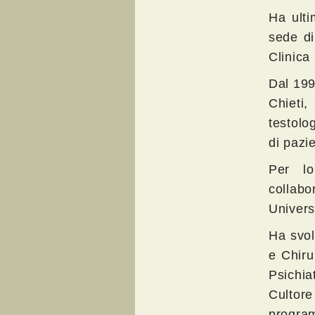
Ha ulti
sede di
Clinica
Dal 199
Chieti,
testolo
di pazi
Per lo
collab
Univers
Ha svol
e Chiru
Psichi
Cultor
progra