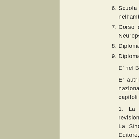
Scuola
nell’am
Corso d
Neurops
Diploma
Diploma
E’ nel 
E’ autr
naziona
capitoli 
1. La 
revisio
La Sind
Editore