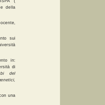
AISPA (
 e della
docente,
nto sui
iversità
nto in:
rsità di
rbi del
etici,
 con una