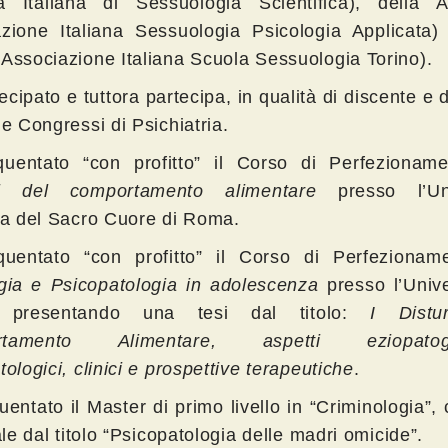
tà Italiana di Sessuologia Scientifica), della 
zione Italiana Sessuologia Psicologia Applicata)
Associazione Italiana Scuola Sessuologia Torino).
ecipato e tuttora partecipa, in qualità di discente e 
 e Congressi di Psichiatria.
quentato “con profitto” il Corso di Perfezioname
bi del comportamento alimentare
presso l’Un
ca del Sacro Cuore di Roma.
quentato “con profitto” il Corso di Perfezioname
gia e Psicopatologia in
adolescenza
presso l’Unive
, presentando una tesi dal titolo:
I Distu
rtamento Alimentare, aspetti eziopatogen
ologici, clinici e prospettive terapeutiche
.
uentato il Master di primo livello in “Criminologia”,
ale dal titolo “Psicopatologia delle madri omicide”.