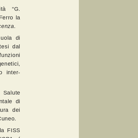
ità “G.
Ferro la
scenza.
cuola di
tesi dal
funzioni
netici,
o inter-
 Salute
ntale di
cura dei
Cuneo.
lla FISS