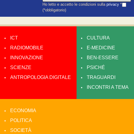
Ho letto e accetto le condizioni sulla
privacy
*
(*obbligatorio)
ICT
CULTURA
RADIOMOBILE
E-MEDICINE
INNOVAZIONE
BEN-ESSERE
SCIENZE
PSICHÉ
ANTROPOLOGIA DIGITALE
TRAGUARDI
INCONTRI A TEMA
ECONOMIA
POLITICA
SOCIETÀ