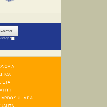
ewsletter
privacy
*
ONOMIA
ITICA
CIETÀ
ATTITI
ARDO SULLA P.A.
TUALITÀ