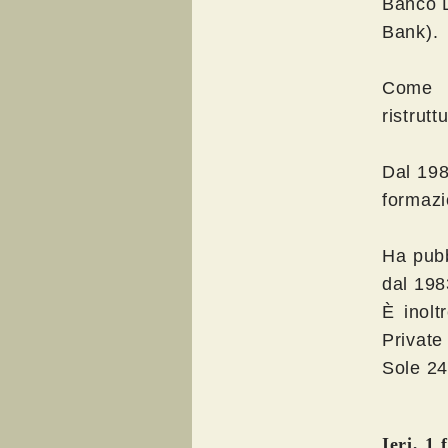
Banco L
Bank).
Come c
ristrutt
Dal 198
formazi
Ha pubb
dal 198
È inolt
Private
Sole 24
Ieri, 1 