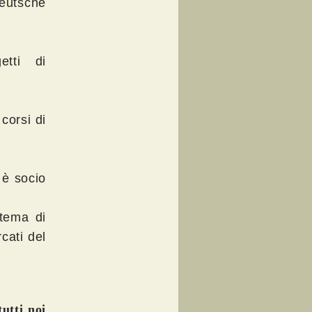
Deutsche
etti di
corsi di
i è socio
 tema di
cati del
tutti noi