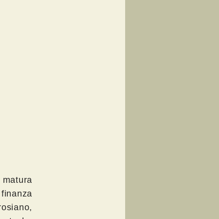
, matura
 finanza
rosiano,