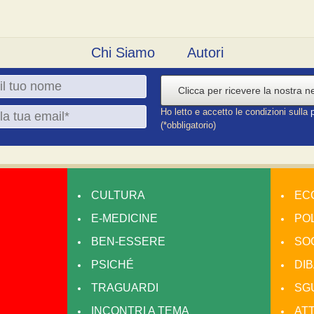
Chi Siamo
Autori
Clicca per ricevere la nostra n
Ho letto e accetto le condizioni sulla
(*obbligatorio)
CULTURA
EC
E-MEDICINE
POL
BEN-ESSERE
SO
PSICHÉ
DIB
TRAGUARDI
SGU
INCONTRI A TEMA
AT