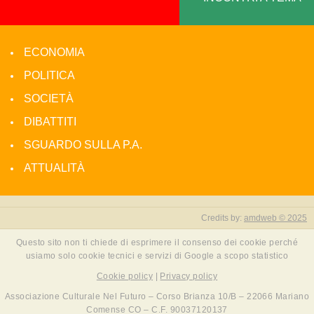
ECONOMIA
POLITICA
SOCIETÀ
DIBATTITI
SGUARDO SULLA P.A.
ATTUALITÀ
Credits by:
amdweb © 2025
Questo sito non ti chiede di esprimere il consenso dei cookie perché
usiamo solo cookie tecnici e servizi di Google a scopo statistico
Cookie policy
|
Privacy policy
Associazione Culturale Nel Futuro – Corso Brianza 10/B – 22066 Mariano
Comense CO – C.F. 90037120137