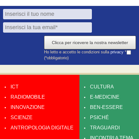
Clicca per ricevere la nostra newsletter
Ho letto e accetto le condizioni sulla
privacy
*
(*obbligatorio)
ICT
CULTURA
RADIOMOBILE
E-MEDICINE
INNOVAZIONE
BEN-ESSERE
SCIENZE
PSICHÉ
ANTROPOLOGIA DIGITALE
TRAGUARDI
INCONTRI A TEMA