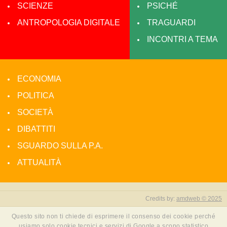
SCIENZE
PSICHÉ
ANTROPOLOGIA DIGITALE
TRAGUARDI
INCONTRI A TEMA
ECONOMIA
POLITICA
SOCIETÀ
DIBATTITI
SGUARDO SULLA P.A.
ATTUALITÀ
Credits by:
amdweb © 2025
Questo sito non ti chiede di esprimere il consenso dei cookie perché
usiamo solo cookie tecnici e servizi di Google a scopo statistico