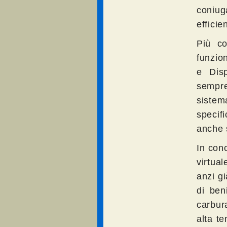
coniug
efficie
Più co
funzion
e Dis
sempre 
siste
specif
anche s
In con
virtua
anzi gi
di beni
carbur
alta t