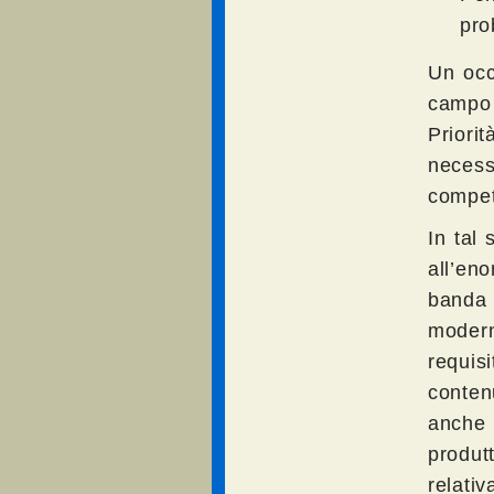
pro
Un occ
campo 
Priori
necess
competi
In tal
all’en
banda 
modern
requis
conten
anche 
produ
relati