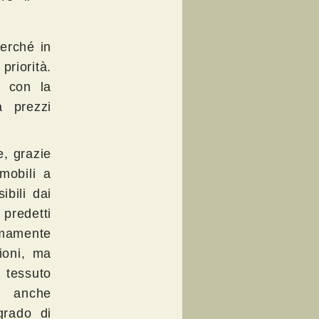
erché in
riorità.
i con la
a prezzi
e, grazie
 mobili a
bili dai
predetti
emamente
ioni, ma
 tessuto
ma anche
grado di