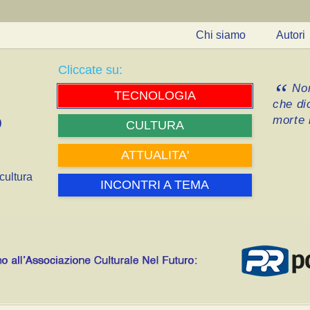
Chi siamo
Autori
Cliccate su:
Non
TECNOLOGIA
che di
morte i
CULTURA
ATTUALITA'
cultura
INCONTRI A TEMA