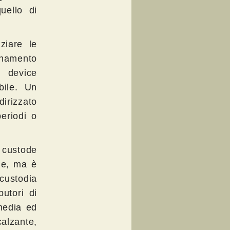
uello di
ziare le
dinamento
, device
obile. Un
irizzato
periodi o
o custode
ile, ma è
 custodia
butori di
media ed
calzante,