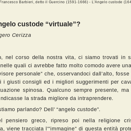
Francesco Barbieri, detto il Guercino (1591-1666) - L'Angelo custode (16
gelo custode “virtuale”?
ero Cerizza
, nel corso della nostra vita, ci siamo trovati in s
li nelle quali ci avrebbe fatto molto comodo avere una
visore personale” che, osservandoci dall’alto, fosse
i i giusti consigli ed i migliori suggerimenti per cav
tuazione spinosa. Qualcuno sempre presente, ma d
indicasse la strada migliore da intraprendere.
 stiamo parlando? Dell’ “angelo custode”.
l pensiero greco, ripreso poi nella religione cri
a, viene tracciata l’”immagine” di questa entità prote