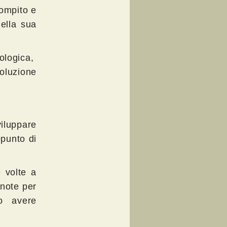
compito e
nella sua
nologica,
oluzione
iluppare
ppunto di
e volte a
gnote per
no avere