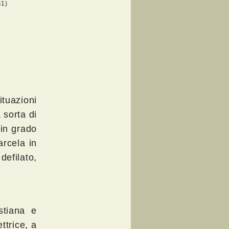
41)
ituazioni
 sorta di
 in grado
arcela in
efilato,
stiana e
ttrice, a