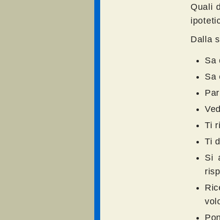
Quali 
ipoteti
Dalla 
Sa 
Sa 
Par
Ved
Ti 
Ti 
Si 
ris
Ric
vol
Pon