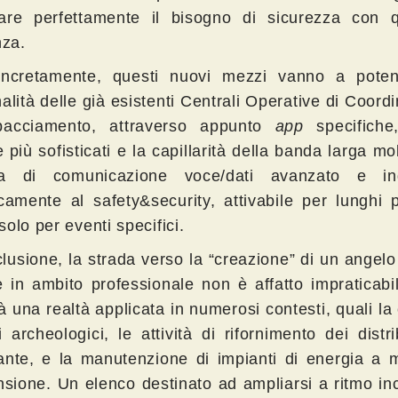
are perfettamente il bisogno di sicurezza con q
nza.
ncretamente, questi nuovi mezzi vanno a poten
alità delle già esistenti Centrali Operative di Coor
pacciamento, attraverso appunto
app
specifiche
più sofisticati e la capillarità della banda larga m
ma di comunicazione voce/dati avanzato e ind
icamente al safety&security, attivabile per lunghi 
olo per eventi specifici.
clusione, la strada verso la “creazione” di un angel
le in ambito professionale non è affatto impraticab
à una realtà applicata in numerosi contesti, quali la
 archeologici, le attività di rifornimento dei distri
ante, e la manutenzione di impianti di energia a 
ensione. Un elenco destinato ad ampliarsi a ritmo in