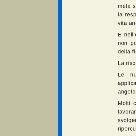
metà st
la res
vita a
E nell
non po
della f
La ris
Le nu
applic
angelo 
Molti c
lavorar
svolg
ripercu