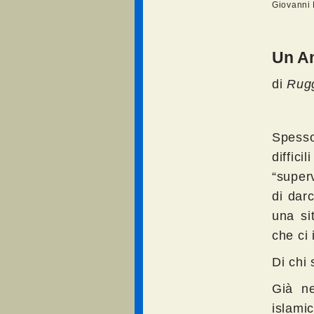
Giovanni 
Un An
di
Rugg
Spesso
diffici
“super
di darc
una si
che ci 
Di chi
Già ne
islamic