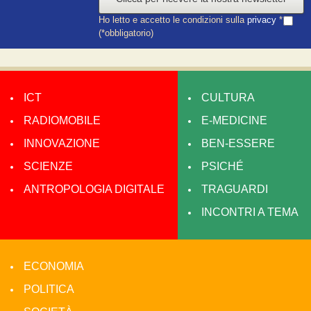
Ho letto e accetto le condizioni sulla
privacy
*
(*obbligatorio)
ICT
CULTURA
RADIOMOBILE
E-MEDICINE
INNOVAZIONE
BEN-ESSERE
SCIENZE
PSICHÉ
ANTROPOLOGIA DIGITALE
TRAGUARDI
INCONTRI A TEMA
ECONOMIA
POLITICA