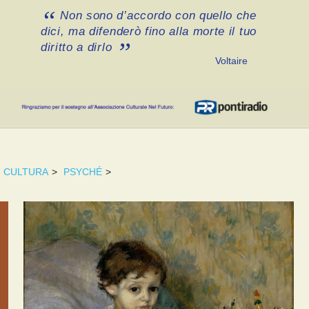
Non sono d’accordo con quello che
dici, ma difenderò fino alla morte il tuo
diritto a dirlo
Voltaire
CULTURA
>
PSYCHÉ
>