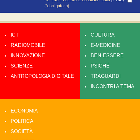
Ho letto e accetto le condizioni sulla
privacy
*
(*obbligatorio)
ICT
CULTURA
RADIOMOBILE
E-MEDICINE
INNOVAZIONE
BEN-ESSERE
SCIENZE
PSICHÉ
ANTROPOLOGIA DIGITALE
TRAGUARDI
INCONTRI A TEMA
ECONOMIA
POLITICA
SOCIETÀ