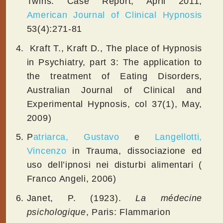
Twins: Case Report, April 2011,
American Journal of Clinical Hypnosis
53(4):271-81
Kraft T., Kraft D., The place of Hypnosis
in Psychiatry, part 3: The application to
the treatment of Eating Disorders,
Australian Journal of Clinical and
Experimental Hypnosis, col 37(1), May,
2009)
P
atriarca, Gustavo
e
Langellotti,
Vincenzo
in Trauma, dissociazione ed
uso dell’ipnosi nei disturbi alimentari (
Franco Angeli, 2006)
Janet, P. (1923).
La médecine
psichologique
, Paris: Flammarion