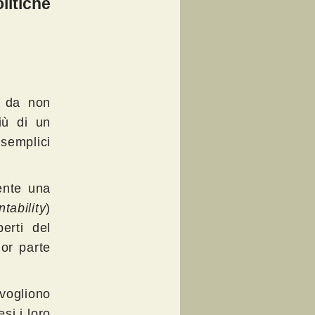
litiche
, da non
iù di un
 semplici
ente una
tability
)
erti del
or parte
 vogliono
si i loro