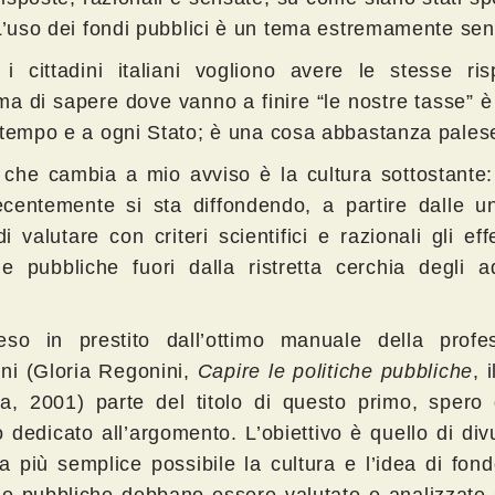
 L’uso dei fondi pubblici è un tema estremamente sent
i cittadini italiani vogliono avere le stesse risp
ma di sapere dove vanno a finire “le nostre tasse”
 tempo e a ogni Stato; è una cosa abbastanza pales
 che cambia a mio avviso è la cultura sottostante: 
ecentemente si sta diffondendo, a partire dalle un
di valutare con criteri scientifici e razionali gli effe
che pubbliche fuori dalla ristretta cerchia degli a
so in prestito dall’ottimo manuale della profe
ni (Gloria Regonini,
Capire le politiche pubbliche
, 
a, 2001) parte del titolo di questo primo, spero d
o dedicato all’argomento. L’obiettivo è quello di div
a più semplice possibile la cultura e l’idea di fon
che pubbliche debbano essere valutate e analizzate