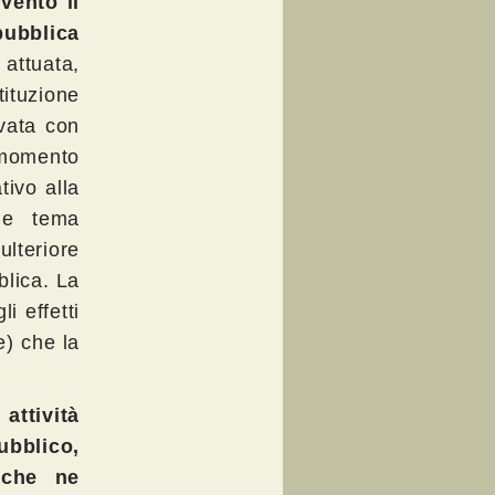
vento il
ubblica
attuata,
ituzione
ivata con
 momento
tivo alla
ale tema
ulteriore
blica. La
i effetti
e) che la
attività
ubblico,
 che ne