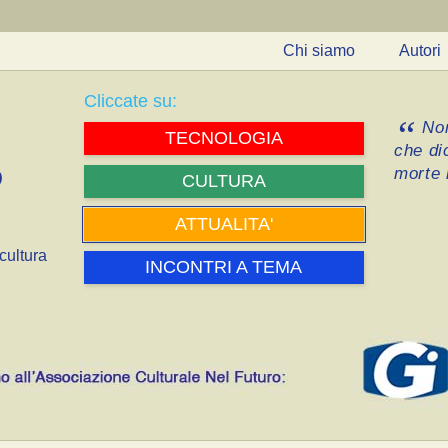
Chi siamo
Autori
Cliccate su:
Non
TECNOLOGIA
che di
morte i
CULTURA
ATTUALITA'
cultura
INCONTRI A TEMA