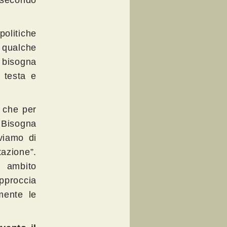
olitiche
 qualche
o bisogna
 testa e
e che per
 Bisogna
viamo di
azione”.
n ambito
pproccia
mente le