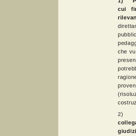
1)
P
cui f
rileva
dirett
pubbli
pedagg
che vuo
presen
potreb
ragion
proveni
(risolu
costru
2
colleg
giudi