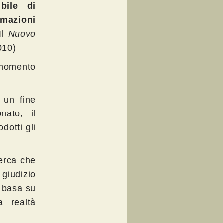
bile di
rmazioni
Il
Nuovo
010)
 momento
 un fine
nato, il
dotti gli
cerca che
 giudizio
 basa su
a realtà