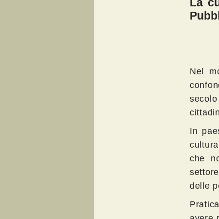
La cu
Pubbl
Nel mo
confon
secolo 
cittadin
In pae
cultur
che no
settor
delle 
Pratica
avere r