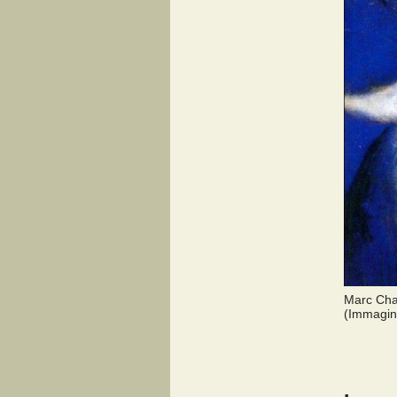
Marc Chag
(Immagine