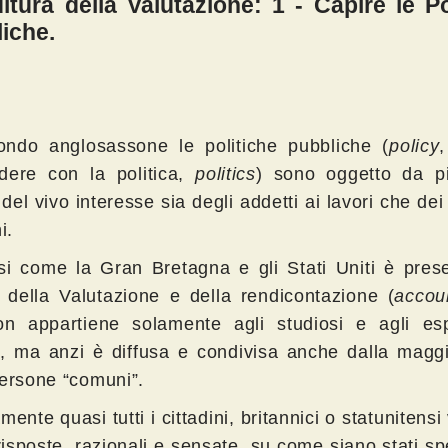
ltura della Valutazione: 1 - Capire le Po
iche.
ndo anglosassone le politiche pubbliche (
policy
dere con la politica,
politics
) sono oggetto da p
del vivo interesse sia degli addetti ai lavori che dei
i.
si come la Gran Bretagna e gli Stati Uniti è pres
a della Valutazione e della rendicontazione (
accoun
n appartiene solamente agli studiosi e agli esp
e, ma anzi è diffusa e condivisa anche dalla maggi
persone “comuni”.
mente quasi tutti i cittadini, britannici o statunitensi
isposte, razionali e sensate, su come siano stati spe