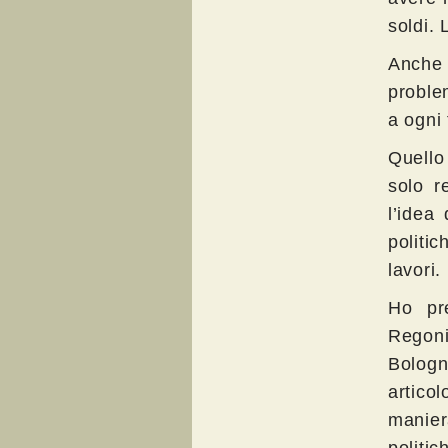
soldi.
Anche 
proble
a ogni
Quello
solo r
l’idea 
politi
lavori.
Ho pre
Regoni
Bologn
articol
manier
politi