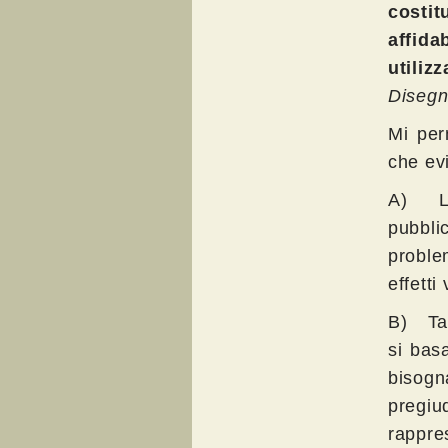
costi
affid
utiliz
Disegn
Mi per
che ev
A) La 
pubbli
problem
effetti
B) Tal
si bas
bisogn
pregiu
rappres