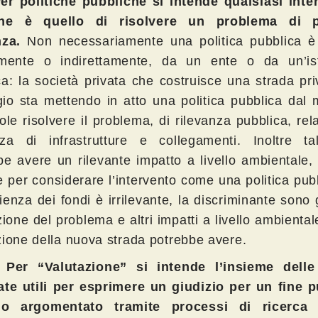
er politiche pubbliche si intende qualsiasi inter
ine è quello di risolvere un problema di p
nza.
Non necessariamente una politica pubblica è 
amente o indirettamente, da un ente o da un’ist
ca: la società privata che costruisce una strada pr
io sta mettendo in atto una politica pubblica dal
le risolvere il problema, di rilevanza pubblica, rela
za di infrastrutture e collegamenti. Inoltre t
be avere un rilevante impatto a livello ambientale, 
e per considerare l’intervento come una politica pub
enza dei fondi è irrilevante, la discriminante sono gl
zione del problema e altri impatti a livello ambiental
zione della nuova strada potrebbe avere.
)
Per “Valutazione” si intende l’insieme delle 
ate utili per esprimere un giudizio per un fine p
zio argomentato tramite processi di ricerca