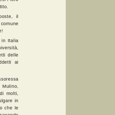
ito.
oste, il
 è comune
e!
in Italia
iversità,
tti delle
ddetti ai
ssoressa
il Mulino,
i molti,
ulgare in
do che le
 secondo