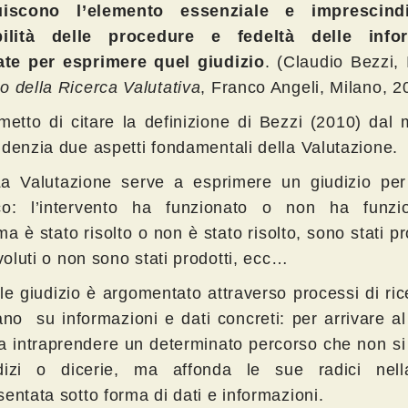
tuiscono l’elemento essenziale e imprescindi
abilità delle procedure e fedeltà delle info
zate per esprimere quel giudizio
. (Claudio Bezzi, 
o della Ricerca Valutativa
, Franco Angeli, Milano, 2
metto di citare la definizione di Bezzi (2010) dal
idenzia due aspetti fondamentali della Valutazione.
Valutazione serve a esprimere un giudizio per
co: l’intervento ha funzionato o non ha funzio
a è stato risolto o non è stato risolto, sono stati pro
 voluti o non sono stati prodotti, ecc…
e giudizio è argomentato attraverso processi di ri
ano su informazioni e dati concreti: per arrivare al
a intraprendere un determinato percorso che non si
dizi o dicerie, ma affonda le sue radici nell
entata sotto forma di dati e informazioni.