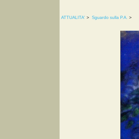
ATTUALITA'
>
Sguardo sulla P.A.
>