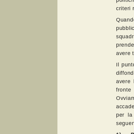
criteri 
Quando
pubbli
squadr
prende
avere t
Il pun
diffon
avere 
fronte
Ovviam
accade
per la
seguent