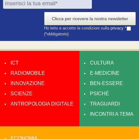
Clicca per ricevere la nostra newsletter
Ho letto e accetto le condizioni sulla
privacy
*
(*obbligatorio)
ICT
CULTURA
RADIOMOBILE
E-MEDICINE
INNOVAZIONE
BEN-ESSERE
SCIENZE
PSICHÉ
ANTROPOLOGIA DIGITALE
TRAGUARDI
INCONTRI A TEMA
ECONOMIA