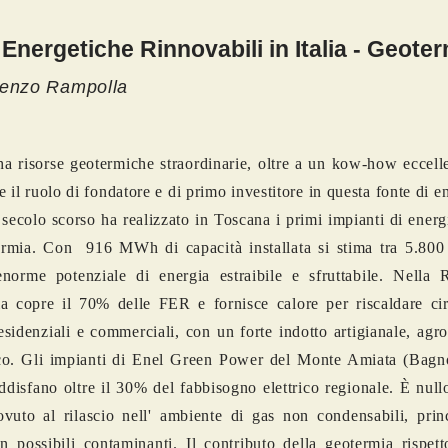
 Energetiche Rinnovabili in Italia - Geote
cenzo Rampolla
 ha risorse geotermiche straordinarie, oltre a un kow-how eccell
 il ruolo di fondatore e di primo investitore in questa fonte di en
l secolo scorso ha realizzato in Toscana i primi impianti di energi
ermia. Con 916 MWh di capacità installata si stima tra 5.800
norme potenziale di energia estraibile e sfruttabile. Nella 
a copre il 70% delle FER e fornisce calore per riscaldare ci
esidenziali e commerciali, con un forte indotto artigianale, agr
ico. Gli impianti di Enel Green Power del Monte Amiata (Bagn
isfano oltre il 30% del fabbisogno elettrico regionale. È null
ovuto al rilascio nell
'
ambiente di gas non condensabili, prin
 possibili contaminanti. Il contributo della geotermia rispett