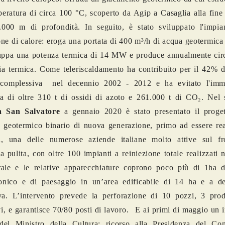
eratura di circa 100 °C, scoperto da Agip a Casaglia alla fine
.000 m di profondità. In seguito, è stato sviluppato l'impia
ne di calore: eroga una portata di 400 m³/h di acqua geotermic
luppa una potenza termica di 14 MW e produce annualmente c
ia termica. Come teleriscaldamento ha contribuito per il 42% d
 complessiva nel decennio 2002 - 2012 e ha evitato l'imm
a di oltre 310 t di ossidi di azoto e 261.000 t di CO₂. Nel 
 San Salvatore
a gennaio 2020 è stato presentato il proge
 geotermico binario di nuova generazione, primo ad essere rea
a, una delle numerose aziende italiane molto attive sul fr
a pulita, con oltre 100 impianti a reiniezione totale realizzati
rale e le relative apparecchiature coprono poco più di 1ha d
tonico e di paesaggio in un’area edificabile di 14 ha e a de
va. L’intervento prevede la perforazione di 10 pozzi, 3 prod
vi, e garantisce 70/80 posti di lavoro.
E ai primi di maggio un 
 del Ministro della Cultura: ricorso alla Presidenza del Con