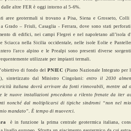
 dalle altre FER è oggi intorno al 5-6%.
ti aree geotermali si trovano a Pisa, Siena e Grosseto, Colli
a Grado – Friuli, Casaglia - Ferrara, dove sono stati perforat
mento di edifici, nei campi Flegrei e nel napoletano all’isola d
 Sciacca nella Sicilia occidentale, nelle isole Eolie e Pantell
intero l'arco alpino e le Prealpi sono presenti diverse sorgen
requentemente utilizzate per impianti termali.
’obiettivo di fondo del
PNIEC
(Piano Nazionale Integrato per l
a), sintetizzato dal Ministro Cingolani:
entro il 2030 alme
ttricità italiana dovrà arrivare da fonti rinnovabili, mentre ad
 le nuove installazioni procedono a rilento frenate da iter au
nti nonché dal moltiplicarsi di tipiche sindromi “non nel mio
 mio mandato”. È tempo di muoverci.
ara
è in funzione la prima centrale geotermica italiana, cons
a livello europeo. Sfrutta un giacimento geotermico da cui estr