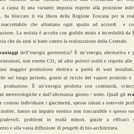
, a causa di una variante imposta rispetto alla posizione indi
, ha bloccato il via libera della Regione Toscana per la real
, inaccettabile che allontana ogni spazio ad accordi e c
tazione. La notizia è accolta con giubilo misto a incredulità da
cia che da anni si batte contro la realizzazione della Centrale.
vantaggi
dell’energia geotermica? È un’energia alternativa e p
emissioni, non emette CO₂ né altre polveri sottili e rispetto alle
una maggior produzione elettrica a parità di watt installati
ile sul lungo periodo, grazie al riciclo del vapore prodotto e d
di produzione. È un’energia prodotta con continuità, svinco
ni metereologiche e dall’alternanza giorno / notte. Quali gli
sv
e e costoso individuare i giacimenti, spesso situati a notevole pro
, inoltre, hanno un impatto estetico non trascurabile e spesso so
gradevoli, problemi in realtà minori, grazie a efficaci 
nto e alla vasta diffusione di progetti di bio-architettura.