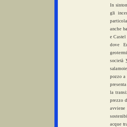
In sinto
gli inc
particol
anche ba
e Castel
dove En
geotermi
società
salamoi
pozzo a 
presenta
la trans
prezzo d
avviene 
sostenib
acque tr