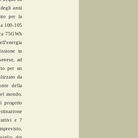
 degli anni
nto per la
a a 100-105
irca 75GWh
ell'energia
issione in
senese, ad
tto per un
lizzato da
onte della
 nel mondo
.
i progetto
stinazione
uttivi e 7
imprevisto,
siglio dei