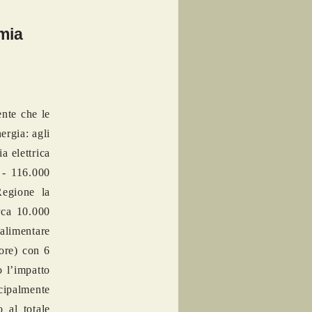
rmia
ente che le
ergia: agli
a elettrica
 - 116.000
Regione la
rca 10.000
oalimentare
ore) con 6
o l’impatto
cipalmente
o al totale