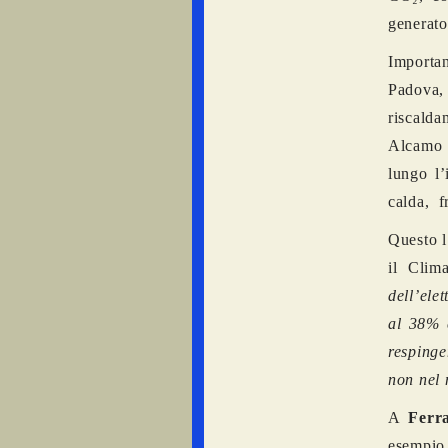
generato
Importan
Padova, 
riscalda
Alcamo e
lungo l’
calda, f
Questo l
il Clim
dell’ele
al 38% e
respinge
non nel
A
Ferr
esempio 