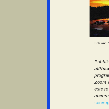
Bob and N
Pubbli
all’In
progr
Zoom da
esteso 
acce
conveg