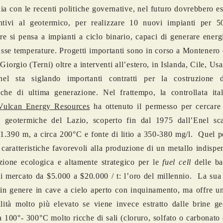
nia con le recenti politiche governative, nel futuro dovrebbero es
entivi al geotermico, per realizzare 10 nuovi impianti per
are si pensa a impianti a ciclo binario, capaci di generare energi
sse temperature. Progetti importanti sono in corso a Montenero
 Giorgio (Terni) oltre a interventi all’estero, in Islanda, Cile, U
el sta siglando importanti contratti per la costruzione d
che di ultima generazione. Nel frattempo, la controllata ital
Vulcan Energy Resources
ha ottenuto il permesso per cercar
e geotermiche del Lazio, scoperto fin dal 1975 dall’Enel s
1.390 m, a circa 200°C e fonte di litio a 350-380 mg/l. Quel 
 caratteristiche favorevoli alla produzione di un metallo indispe
izione ecologica e altamente strategico per le
fuel cell
delle ba
i mercato da $5.000 a $20.000 / t: l’oro del millennio. La sua
in genere in cave a cielo aperto con inquinamento, ma offre un
ilità molto più elevato se viene invece estratto dalle brine g
a 100°- 300°C molto ricche di sali (cloruro, solfato o carbonato di