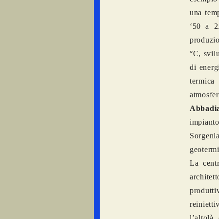
una temp
‘50 a 2
produzio
°C, svi
di energ
termica
atmosfer
Abbadia
impianto
Sorgeni
geotermi
La cent
architet
produtti
reinietti
l’altolà