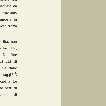
viduata da
izzazione.
omporta la
 Ecosistema
ulita, non
 altre FER,
. È infine
i tutti gli
lata dalle
antaggi
? È
fondità. Le
no fonti di
sistemi di