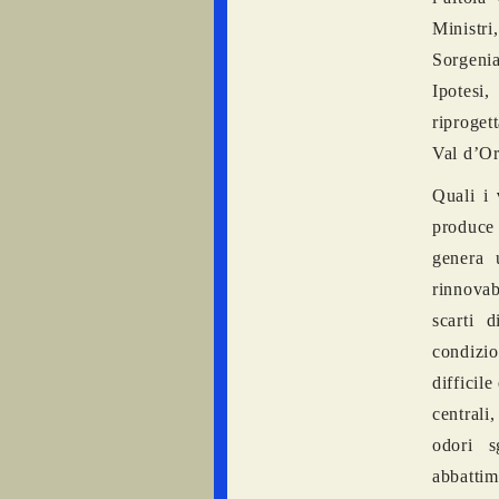
Ministri
Sorgenia
Ipotesi
riproget
Val d’Or
Quali i
produce 
genera 
rinnovab
scarti 
condizio
difficil
centrali
odori s
abbattime