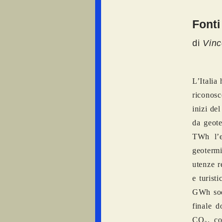
Fonti
di
Vin
L’Italia
riconosce
inizi de
da geot
TWh l’e
geotermi
utenze r
e turist
GWh sodd
finale d
CO₂, con