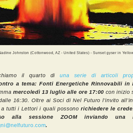
adine Johnston (Cottonwood, AZ - United States) - Sunset gyser in Yello
chiamo il quarto di
una serie di articoli prop
contro a tema: Fonti Energetiche Rinnovabili in I
amma
mercoledì 13 luglio alle ore 17:00
con inizio
lle 16:30. Oltre ai Soci di Nel Futuro l’invito all’i
a tutti i Lettori i quali possono
richiedere le crede
sso alla sessione ZOOM inviando una 
ni@nelfuturo.com
.