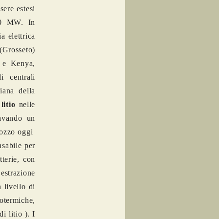
sere estesi
 50 MW. In
a elettrica
 (Grosseto)
sa e Kenya,
i centrali
iana della
e
litio
nelle
cavando un
pozzo oggi
nsabile per
tterie, con
 estrazione
 livello di
eotermiche,
 litio ). I