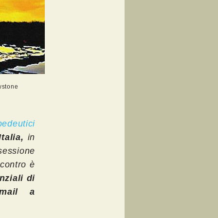
wstone
edeutici
talia,
in
 sessione
ncontro è
nziali di
mail a