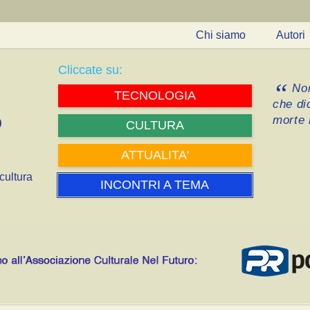
Chi siamo
Autori
Cliccate su:
Non
TECNOLOGIA
che di
morte i
CULTURA
ATTUALITA'
cultura
INCONTRI A TEMA