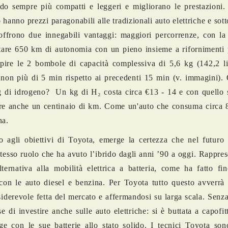
do sempre più compatti e leggeri e migliorano le prestazioni.
hanno prezzi paragonabili alle tradizionali auto elettriche e sotto
offrono due innegabili vantaggi: maggiori percorrenze, con la
are 650 km di autonomia con un pieno insieme a rifornimenti p
pire le 2 bombole di capacità complessiva di 5,6 kg (142,2 lit
non più di 5 min rispetto ai precedenti 15 min (v. immagini).
 di idrogeno? Un kg di H₂ costa circa €13 - 14 e con quello 
re anche un centinaio di km. Come un'auto che consuma circa 
na.
 agli obiettivi di Toyota, emerge la certezza che nel futuro 
stesso ruolo che ha avuto l’ibrido dagli anni ’90 a oggi. Rappre
lternativa alla mobilità elettrica a batteria, come ha fatto f
 con le auto diesel e benzina. Per Toyota tutto questo avverrà
iderevole fetta del mercato e affermandosi su larga scala. Senz
se di investire anche sulle auto elettriche: si è buttata a capofit
age con le sue
batterie allo stato solido
. I tecnici Toyota son