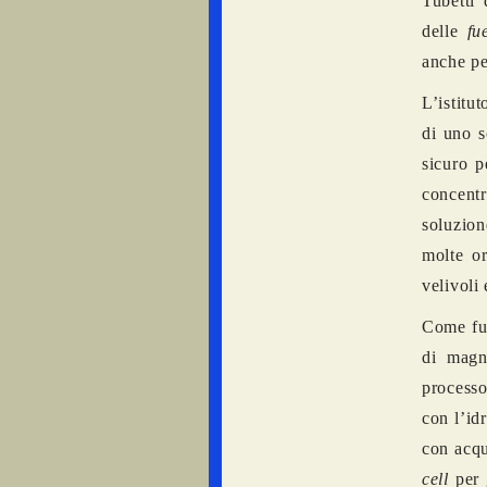
Tubetti
delle
fu
anche pe
L’istitu
di uno s
sicuro p
concentr
soluzion
molte or
velivoli 
Come fun
di magn
processo
con l’id
con acqu
cell
per 