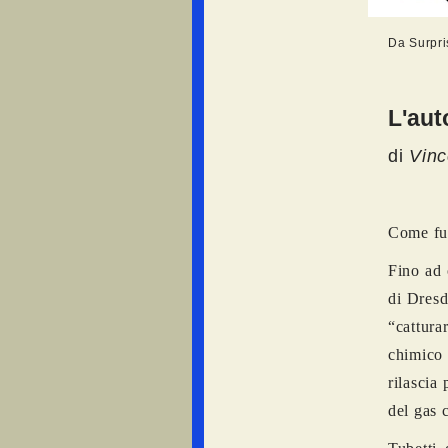
Da Surpri
L'aut
di
Vin
Come fu
Fino ad 
di Dresd
“cattura
chimico 
rilascia
del gas 