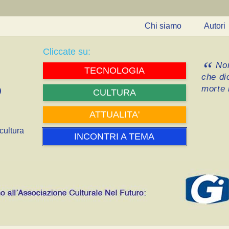
Chi siamo
Autori
Cliccate su:
Non
TECNOLOGIA
che di
morte i
CULTURA
ATTUALITA'
cultura
INCONTRI A TEMA