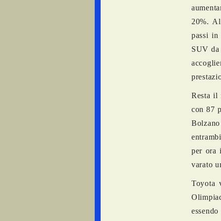
aumentar
20%. All
passi in
SUV da c
accogl
prestazio
Resta il
con 87 p
Bolzano 
entrambi
per ora 
varato u
Toyota
Olimpiad
essendo 