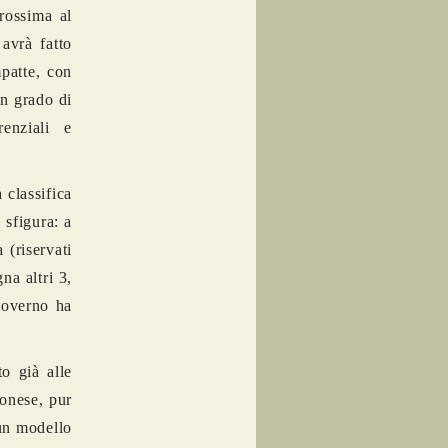
rossima al
avrà fatto
patte, con
n grado di
enziali e
 classifica
 sfigura: a
 (riservati
na altri 3,
 Governo ha
to già alle
ponese, pur
 un modello