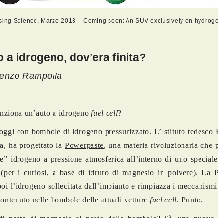
sing Science, Marzo 2013 – Coming soon: An SUV exclusively on hydrog
o a idrogeno, dov’era finita?
cenzo Rampolla
nziona un’auto a idrogeno
fuel cell
?
oggi con bombole di idrogeno pressurizzato. L’Istituto tedesco
a, ha progettato la
Powerpaste
, una materia rivoluzionaria che 
re” idrogeno a pressione atmosferica all’interno di uno specia
(per i curiosi, a base di idruro di magnesio in polvere). La 
 poi l’idrogeno sollecitata dall’impianto e rimpiazza i meccanismi 
contenuto nelle bombole delle attuali vetture
fuel cell
. Punto.