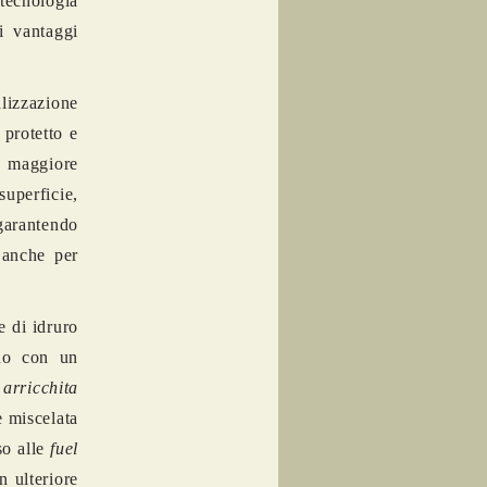
tecnologia
i vantaggi
alizzazione
 protetto e
a maggiore
uperficie,
garantendo
 anche per
e di idruro
eno con un
;
arricchita
e miscelata
so alle
fuel
 ulteriore