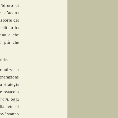
’idruro di
ca d’acqua
isporre del
Istituto ha
anno e che
g, più che
ride.
rantirsi un
generazione
a strategia
le ostacolo
train
, oggi
lla rete di
cell
stanno