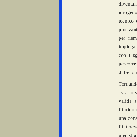
diventan
idrogeno 
tecnico 
può vant
per riem
impiega 
con 1 kg
percorre
di benzi
Tornando
avrà lo 
valida a
l’ibrido
una cons
l’interes
una str