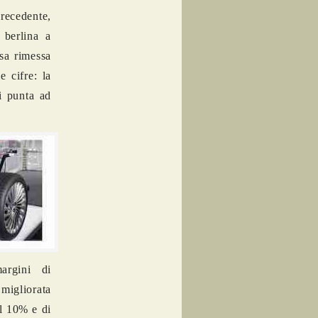
precedente,
 berlina a
ssa rimessa
 cifre: la
i punta ad
argini di
migliorata
el 10% e di