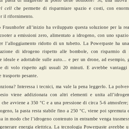
 di pasta di magnesio al posto delle bombole? Sì, una nuova 
el cell
che permette di risparmiare spazio e costi, con enorm
r il rifornimento.
to Fraunhofer all’inizio ha sviluppato questa soluzione per la re
cooter a emissioni zero, alimentato a idrogeno, con uno spazio
er l’alloggiamento ridotto di un tubetto. La Powerpaste ha un
azione di idrogeno rispetto alle bombole, con risparmio di s
e ideale e adottabile sulle auto… e per un drone, ad esempio, 
e di volo rispetto agli usuali 20 minuti. E avrebbe vantaggi
e trasporto pesante.
ziona? Interessa i tecnici, ma vale la pena leggerlo. La polver
esio viene addizionata con altri elementi e unita all’idrog
 che avviene a 350 °C e a una pressione di circa 5-6 atmosfere
rogeno, la pasta resta stabile fino a 250 °C, viene poi spremuta 
a in modo che l’idrogeno contenuto in entrambe venga trasmes
generare energia elettrica. La tecnologia Powerpaste avrebbe un