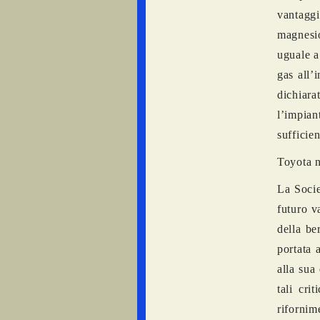
vantaggi
magnesio
uguale a
gas all’i
dichiara
l’impia
sufficie
Toyota ne
La Socie
futuro v
della be
portata 
alla sua
tali cri
rifornim