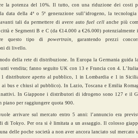
e la potenza del 10%. Il tutto, con una riduzione dei costi p
a data della 4ª o 5ª generazione sull’idrogeno, la tecnologia 
 avanti tali da permettere di avere auto
fuel cell
anche più com
ittà e Segmenti B e C (da €14.000 a €26.000) potenzialmente i
iere questo tipo di
powertrain,
garantendo prezzi concorr
ni di livello.
 nodo della rete di distribuzione. In Europa la Germania guida la
unti vendita; fanno seguito UK con 13 e Francia con 4. L’Italia
1 distributore aperto al pubblico, 1 in Lombardia e 1 in Sicilia
 ai bus e chiusi al pubblico). In Lazio, Toscana e Emilia Romag
inattivi. In Giappone i distributori di idrogeno sono 127 e il
n piano per raggiungere quota 900.
vuole arrivare sul mercato entro 5 anni: l’annuncio era previs
i di Tokyo. Per ora si è limitata a un assaggio. Il colosso giap
una delle poche società a non aver ancora lanciato sul mercato