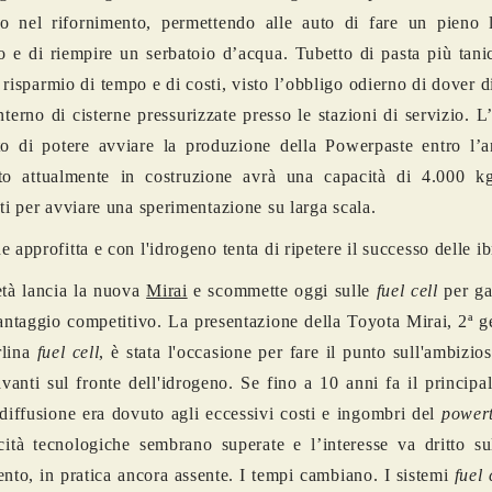
o nel rifornimento, permettendo alle auto di fare un pieno l
 e di riempire un serbatoio d’acqua. Tubetto di pasta più tani
 risparmio di tempo e di costi, visto l’obbligo odierno di dover d
nterno di cisterne pressurizzate presso le stazioni di servizio. L’
to di potere avviare la produzione della Powerpaste entro l’
nto attualmente in costruzione avrà una capacità di 4.000 k
nti per avviare una sperimentazione su larga scala.
 approfitta e con l'idrogeno tenta di ripetere il successo delle ib
tà lancia la nuova
Mirai
e scommette oggi sulle
fuel cell
per ga
antaggio competitivo. La presentazione della Toyota Mirai, 2ª 
rlina
fuel cell
, è stata l'occasione per fare il punto sull'ambizios
avanti sul fronte dell'idrogeno. Se fino a 10 anni fa il principa
 diffusione era dovuto agli eccessivi costi e ingombri del
power
ticità tecnologiche sembrano superate e l’interesse va dritto su
ento, in pratica ancora assente. I tempi cambiano. I sistemi
fuel 