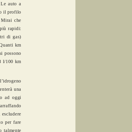
 Le auto a
 il profilo
 Mirai che
iù rapidi:
ri di gas)
 Quanti km
si possono
8 l/100 km
l’idrogeno
senterà una
ino ad oggi
 arraffando
a escludere
to per fare
o talmente