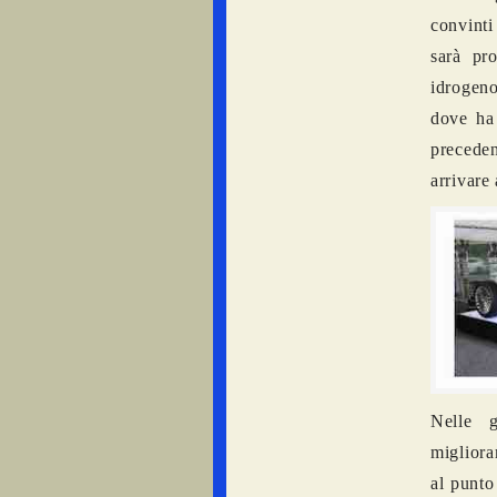
convinti
sarà pr
idrogeno
dove ha
preceden
arrivare
Nelle 
migliora
al punto