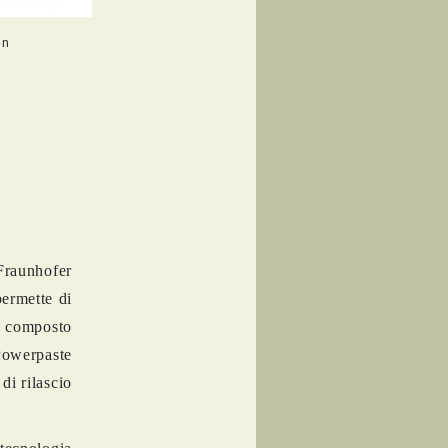
en
 Fraunhofer
permette di
le composto
Powerpaste
di rilascio