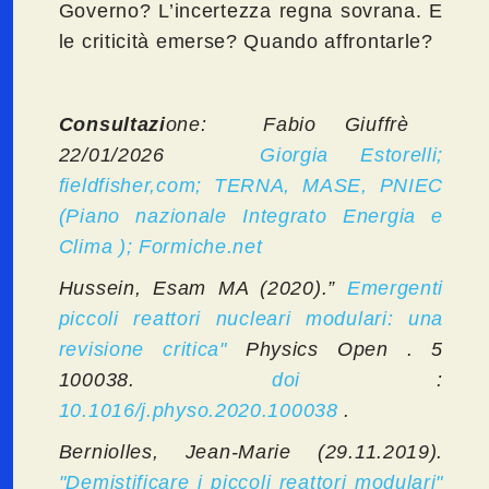
Governo? L’incertezza regna sovrana. E
le criticità emerse? Quando affrontarle?
Consultazi
one: Fabio Giuffrè
22/01/2026
Giorgia Estorelli;
fieldfisher,com; TERNA, MASE, PNIEC
(Piano nazionale Integrato Energia e
Clima ); Formiche.net
Hussein, Esam MA (2020).”
Emergenti
piccoli reattori nucleari modulari: una
revisione critica"
Physics Open . 5
100038.
doi
:
10.1016/j.physo.2020.100038
.
Berniolles, Jean-Marie (29.11.2019).
"Demistificare i piccoli reattori modulari"