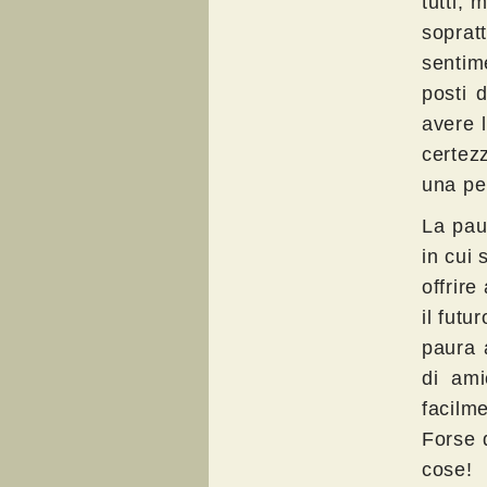
tutti, 
soprat
sentime
posti 
avere 
certez
una pe
La pau
in cui 
offrire
il futu
paura 
di ami
facilm
Forse q
cose!