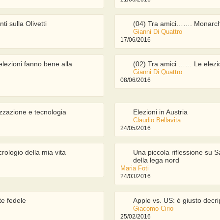
 sulla Olivetti
(04) Tra amici……. Monarch
Gianni Di Quattro
17/06/2016
lezioni fanno bene alla
(02) Tra amici …… Le elezio
Gianni Di Quattro
08/06/2016
zzazione e tecnologia
Elezioni in Austria
Claudio Bellavita
24/05/2016
crologio della mia vita
Una piccola riflessione su Sa
della lega nord
Maria Foti
24/03/2016
te fedele
Apple vs. US: è giusto decri
Giacomo Cirio
25/02/2016