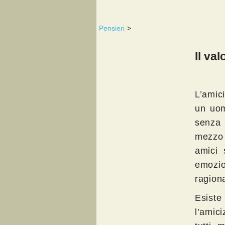
Pensieri
>
Il val
L’amici
un uom
senza 
mezzo 
amici 
emozio
ragiona
Esiste
l’amic