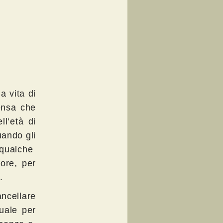
a vita di
ensa che
ll’età di
uando gli
 qualche
ore, per
.
ncellare
uale per