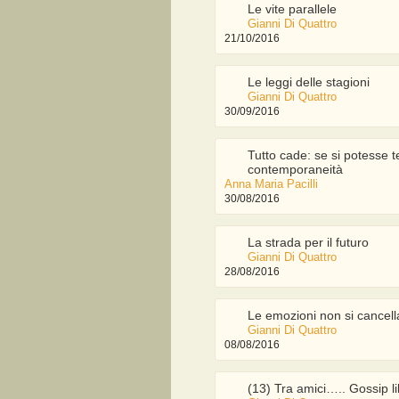
Le vite parallele
Gianni Di Quattro
21/10/2016
Le leggi delle stagioni
Gianni Di Quattro
30/09/2016
Tutto cade: se si potesse te
contemporaneità
Anna Maria Pacilli
30/08/2016
La strada per il futuro
Gianni Di Quattro
28/08/2016
Le emozioni non si cancel
Gianni Di Quattro
08/08/2016
(13) Tra amici….. Gossip l