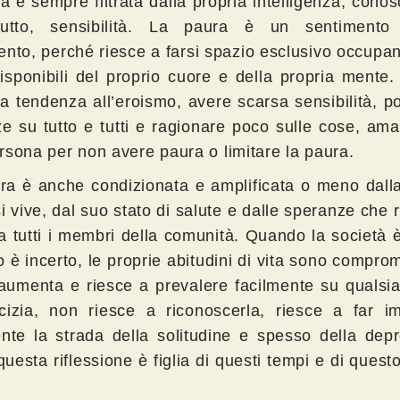
ma è sempre filtrata dalla propria intelligenza, cono
tutto, sensibilità. La paura è un sentimento
nto, perché riesce a farsi spazio esclusivo occupand
disponibili del proprio cuore e della propria mente
la tendenza all’eroismo, avere scarsa sensibilità, 
ze su tutto e tutti e ragionare poco sulle cose, am
rsona per non avere paura o limitare la paura.
ra è anche condizionata e amplificata o meno dalla
si vive, dal suo stato di salute e dalle speranze che 
 a tutti i membri della comunità. Quando la società è 
ro è incerto, le proprie abitudini di vita sono compro
aumenta e riesce a prevalere facilmente su qualsia
cizia, non riesce a riconoscerla, riesce a far i
ente la strada della solitudine e spesso della dep
uesta riflessione è figlia di questi tempi e di questo