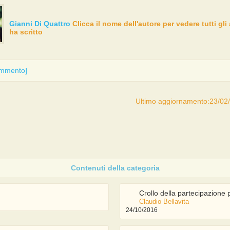
Gianni Di Quattro
Clicca il nome dell'autore per vedere tutti gli 
ha scritto
ommento]
Ultimo aggiornamento:23/02
Crollo della partecipazione po
Claudio Bellavita
24/10/2016