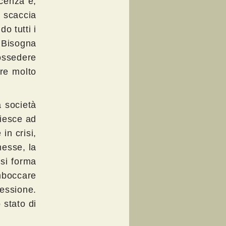
scenza e,
 scaccia
o tutti i
. Bisogna
possedere
are molto
 società
riesce ad
in crisi,
messe, la
si forma
mboccare
ressione.
 stato di