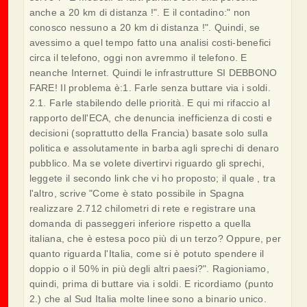
anche a 20 km di distanza !". E il contadino:" non
conosco nessuno a 20 km di distanza !". Quindi, se
avessimo a quel tempo fatto una analisi costi-benefici
circa il telefono, oggi non avremmo il telefono. E
neanche Internet. Quindi le infrastrutture SI DEBBONO
FARE! Il problema è:1. Farle senza buttare via i soldi.
2.1. Farle stabilendo delle priorità. E qui mi rifaccio al
rapporto dell'ECA, che denuncia inefficienza di costi e
decisioni (soprattutto della Francia) basate solo sulla
politica e assolutamente in barba agli sprechi di denaro
pubblico. Ma se volete divertirvi riguardo gli sprechi,
leggete il secondo link che vi ho proposto; il quale , tra
l'altro, scrive "Come è stato possibile in Spagna
realizzare 2.712 chilometri di rete e registrare una
domanda di passeggeri inferiore rispetto a quella
italiana, che è estesa poco più di un terzo? Oppure, per
quanto riguarda l'Italia, come si è potuto spendere il
doppio o il 50% in più degli altri paesi?". Ragioniamo,
quindi, prima di buttare via i soldi. E ricordiamo (punto
2.) che al Sud Italia molte linee sono a binario unico.