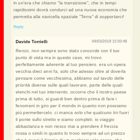
in un'era che chiamo "la transizione", che in tempi
rapidissimi dovrà condurci ad una nuova economia che
permetta alla navicella spaziale "Terra" di sopportarci!
Reply
Davide Torrielli
04/03/2019 15:50:46
Renzo, non sempre sono stato concorde con il tuo
punto di vista ma in questo caso, mi trovo
perfettamente aderente al tuo pensiero. era un opera
vecchia dieci anni fa, solo che adesso oltre al doverla
pensare come vecchissima, abbiamo sul tavolo delle
priorità diverse sulle quali lavorare, parte delle quali
elenchi nel tuo intervento. occorre che il nostro paese
prima di tutto, si guardi ben dentro prima di fare i
fenomeni in giro per il mondo in quanto non possiamo
più permettercelo. ci manca solo che qualcuno tiri fuori
il ponte sullo stretto e siamo completi. io viaggio
abbastanza e non riesco mai a prendere il freccia
rossa o simili in quanto lo trovo sempre ad un prezzo
che è quasi il doppio di un qualsiasi volo aereo. che