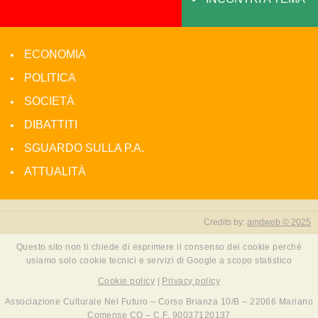
ECONOMIA
POLITICA
SOCIETÀ
DIBATTITI
SGUARDO SULLA P.A.
ATTUALITÀ
Credits by:
amdweb © 2025
Questo sito non ti chiede di esprimere il consenso dei cookie perché
usiamo solo cookie tecnici e servizi di Google a scopo statistico
Cookie policy
|
Privacy policy
Associazione Culturale Nel Futuro – Corso Brianza 10/B – 22066 Mariano
Comense CO – C.F. 90037120137