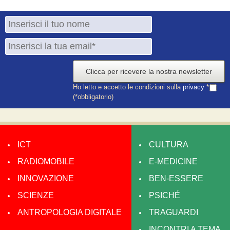
Clicca per ricevere la nostra newsletter
Ho letto e accetto le condizioni sulla
privacy
*
(*obbligatorio)
ICT
CULTURA
RADIOMOBILE
E-MEDICINE
INNOVAZIONE
BEN-ESSERE
SCIENZE
PSICHÉ
ANTROPOLOGIA DIGITALE
TRAGUARDI
INCONTRI A TEMA