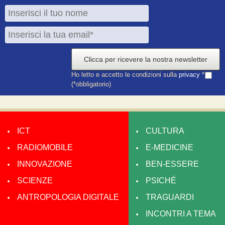
Clicca per ricevere la nostra newsletter
Ho letto e accetto le condizioni sulla
privacy
*
(*obbligatorio)
ICT
CULTURA
RADIOMOBILE
E-MEDICINE
INNOVAZIONE
BEN-ESSERE
SCIENZE
PSICHÉ
ANTROPOLOGIA DIGITALE
TRAGUARDI
INCONTRI A TEMA