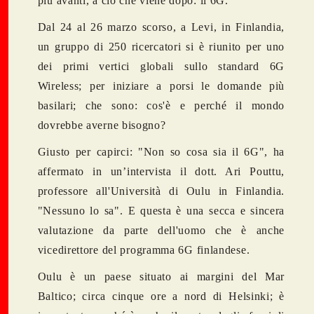
più avanti, a ciò che viene dopo: il 6G.
Dal 24 al 26 marzo scorso, a Levi, in Finlandia,
un gruppo di 250 ricercatori si è riunito per uno
dei primi vertici globali sullo
standard 6G
Wireless
; per iniziare a porsi le domande più
basilari; che sono: cos'è e perché il mondo
dovrebbe averne bisogno?
Giusto per capirci: "Non so cosa sia il 6G", ha
affermato in un’intervista il dott. Ari Pouttu,
professore all'Università di Oulu in Finlandia.
"Nessuno lo sa". E questa è una secca e sincera
valutazione da parte dell'uomo che è anche
vicedirettore del
programma 6G finlandese
.
Oulu è un paese situato ai margini del Mar
Baltico; circa cinque ore a nord di Helsinki; è