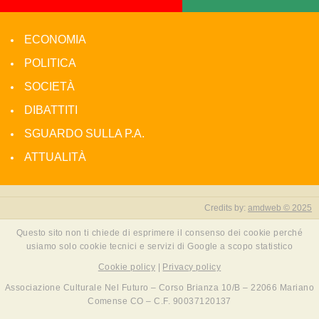
ECONOMIA
POLITICA
SOCIETÀ
DIBATTITI
SGUARDO SULLA P.A.
ATTUALITÀ
Credits by:
amdweb © 2025
Questo sito non ti chiede di esprimere il consenso dei cookie perché
usiamo solo cookie tecnici e servizi di Google a scopo statistico
Cookie policy
|
Privacy policy
Associazione Culturale Nel Futuro – Corso Brianza 10/B – 22066 Mariano
Comense CO – C.F. 90037120137