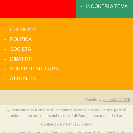
INCONTRI A TEMA
ECONOMIA
POLITICA
SOCIETÀ
DIBATTITI
SGUARDO SULLA P.A.
ATTUALITÀ
Credits by:
amdweb © 2025
Questo sito non ti chiede di esprimere il consenso dei cookie perché
usiamo solo cookie tecnici e servizi di Google a scopo statistico
Cookie policy
|
Privacy policy