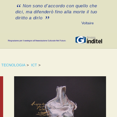
Non sono d’accordo con quello che
dici, ma difenderò fino alla morte il tuo
diritto a dirlo
Voltaire
TECNOLOGIA
>
ICT
>