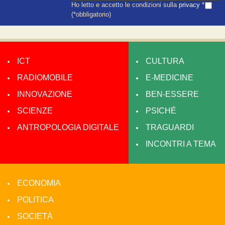
Ho letto e accetto le condizioni sulla
privacy
*
(*obbligatorio)
ICT
CULTURA
RADIOMOBILE
E-MEDICINE
INNOVAZIONE
BEN-ESSERE
SCIENZE
PSICHÉ
ANTROPOLOGIA DIGITALE
TRAGUARDI
INCONTRI A TEMA
ECONOMIA
POLITICA
SOCIETÀ