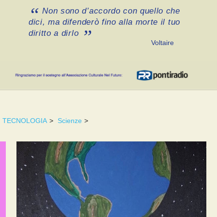
Non sono d’accordo con quello che
dici, ma difenderò fino alla morte il tuo
diritto a dirlo
Voltaire
TECNOLOGIA
>
Scienze
>