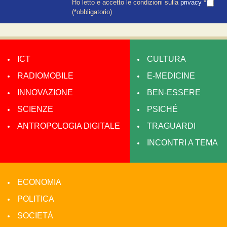
Ho letto e accetto le condizioni sulla
privacy
*
(*obbligatorio)
ICT
CULTURA
RADIOMOBILE
E-MEDICINE
INNOVAZIONE
BEN-ESSERE
SCIENZE
PSICHÉ
ANTROPOLOGIA DIGITALE
TRAGUARDI
INCONTRI A TEMA
ECONOMIA
POLITICA
SOCIETÀ