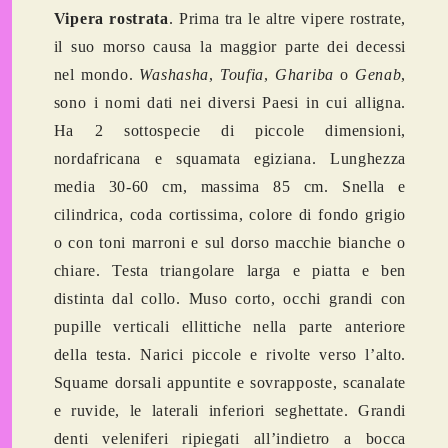
Vipera rostrata
. Prima tra le altre vipere rostrate,
il suo morso causa la maggior parte dei decessi
nel mondo.
Washasha
,
Toufia
,
Ghariba
o
Genab
,
sono i nomi dati nei diversi Paesi in cui alligna.
Ha 2 sottospecie di piccole dimensioni,
nordafricana e squamata egiziana. Lunghezza
media 30-60 cm, massima 85 cm. Snella e
cilindrica, coda cortissima, colore di fondo grigio
o con toni marroni e sul dorso macchie bianche o
chiare. Testa triangolare larga e piatta e ben
distinta dal collo. Muso corto, occhi grandi con
pupille verticali ellittiche nella parte anteriore
della testa. Narici piccole e rivolte verso l’alto.
Squame dorsali appuntite e sovrapposte, scanalate
e ruvide, le laterali inferiori seghettate. Grandi
denti veleniferi ripiegati all’indietro a bocca