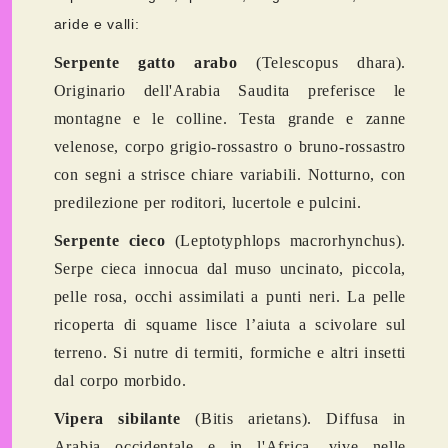
aride e valli:
Serpente gatto arabo
(Telescopus dhara).
Originario dell'Arabia Saudita preferisce le
montagne e le colline. Testa grande e zanne
velenose, corpo grigio-rossastro o bruno-rossastro
con segni a strisce chiare variabili. Notturno, con
predilezione per roditori, lucertole e pulcini.
Serpente cieco
(Leptotyphlops macrorhynchus).
Serpe cieca innocua dal muso uncinato, piccola,
pelle rosa, occhi assimilati a punti neri. La pelle
ricoperta di squame lisce l’aiuta a scivolare sul
terreno. Si nutre di termiti, formiche e altri insetti
dal corpo morbido.
Vipera sibilante
(Bitis arietans). Diffusa in
Arabia occidentale e in l'Africa, vive nelle