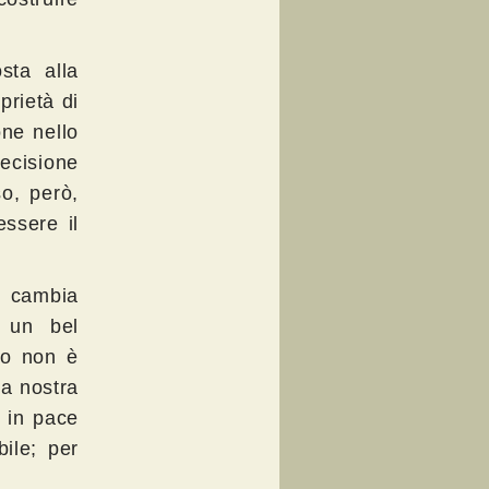
sta alla
prietà di
one nello
ecisione
so, però,
ssere il
o cambia
d un bel
so non è
la nostra
 in pace
bile; per