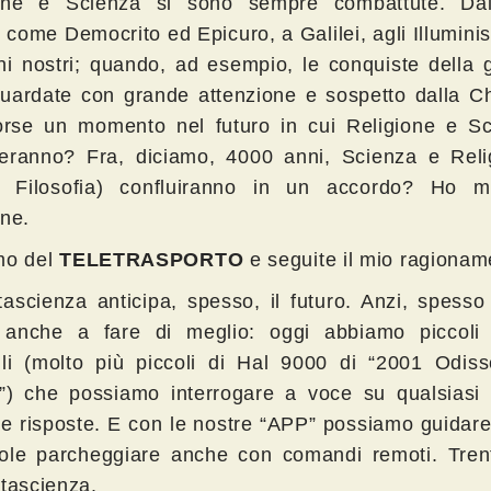
one e Scienza si sono sempre combattute. Dai 
i come Democrito ed Epicuro, a Galilei, agli Illuminist
rni nostri; quando, ad esempio, le conquiste della 
uardate con grande attenzione e sospetto dalla Ch
orse un momento nel futuro in cui Religione e Sc
eranno? Fra, diciamo, 4000 anni, Scienza e Reli
 Filosofia) confluiranno in un accordo? Ho m
rne.
mo del
TELETRASPORTO
e seguite il mio ragionam
tascienza anticipa, spesso, il futuro. Anzi, spesso 
 anche a fare di meglio: oggi abbiamo piccoli
ili (molto più piccoli di Hal 9000 di “2001 Odiss
”) che possiamo interrogare a voce su qualsiasi
re risposte. E con le nostre “APP” possiamo guidare
ole parcheggiare anche con comandi remoti. Trent
ntascienza.