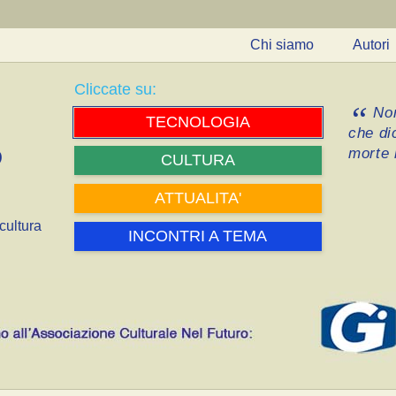
Chi siamo
Autori
Cliccate su:
Non
TECNOLOGIA
che di
morte i
CULTURA
ATTUALITA'
cultura
INCONTRI A TEMA