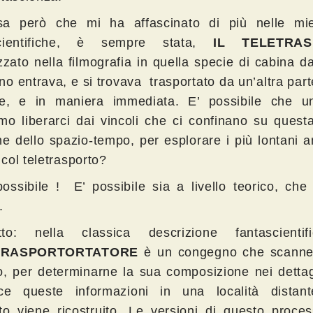
a però che mi ha affascinato di più nelle mie
scientifiche, è sempre stata,
IL TELETRA
zzato nella filmografia in quella specie di cabina d
no entrava, e si trovava trasportato da un’altra par
te, e in maniera immediata. E’ possibile che u
mo liberarci dai vincoli che ci confinano su quest
ne dello spazio-tempo, per esplorare i più lontani a
col teletrasporto?
possibile ! E’ possibile sia a livello teorico, che 
.
tto: nella classica descrizione fantascienti
TRASPORTORTATORE
è un congegno che scanne
o, per determinarne la sua composizione nei dettag
ce queste informazioni in una località distan
tto viene ricostruito. Le versioni di questo proce