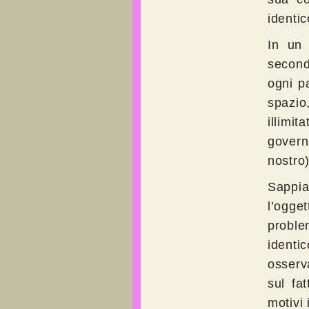
identic
In un 
second
ogni pa
spazio
illimi
govern
nostro)
Sappia
l’ogge
proble
identic
osserv
sul fa
motivi 