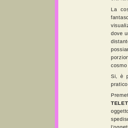
La cos
fanta
visuali
dove u
distan
possia
porzio
cosmo 
Si, è 
pratico
Preme
TELE
oggett
spedis
l’ogge