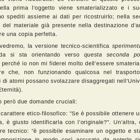
ella prima l’oggetto viene smaterializzato e i su
o spediti assieme ai dati per ricostruirlo; nella s
za del materiale già presente nella destinazione d’a
re una copia perfetta.
edremo, la versione tecnico-scientifica
speriment
nda si sta orientando verso
questa seconda poss
perché io non mi fiderei molto dell’essere smateria
are che, non funzionando qualcosa nel trasporto
di di atomi possano svolazzare disaggregati nell’Uni
Eternità).
o però due domande cruciali:
carattere etico-filosofico: ”Se è possibile ottenere 
a, è giusto identificarla con l’originale?”. Un’altra, 
ere tecnico: ”è possibile esaminare un oggetto e sta
mposizione in modo così accurato da poterlo ric