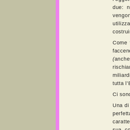
due: n
vengon
utiliz
costrui
Come v
facce
(
anche 
rischi
miliar
tutta l’
Ci son
Una di 
perfett
caratt
sua co