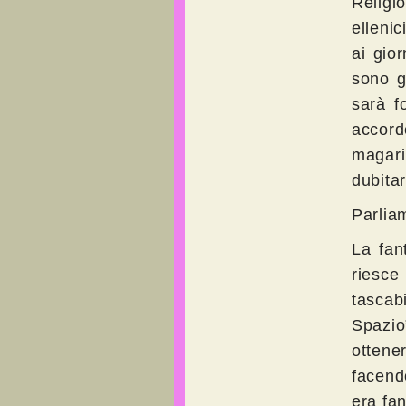
Religi
ellenic
ai gio
sono g
sarà f
accord
magari
dubita
Parlia
La fan
riesce
tascab
Spazio
ottene
facend
era fa