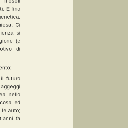
filosofi
i. E fino
genetica,
iesa. Ci
ienza si
gione (e
otivo di
ento:
il futuro
 aggeggi
ea nello
 cosa ed
 le auto;
’anni fa