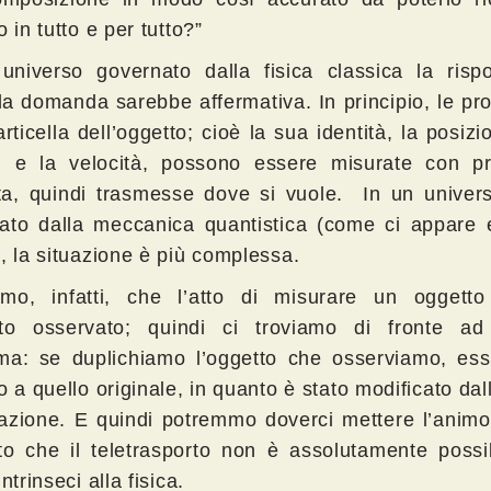
o in tutto e per tutto?”
universo governato dalla fisica classica la rispo
a domanda sarebbe affermativa. In principio, le pro
rticella dell’oggetto; cioè la sua identità, la posizi
, e la velocità, possono essere misurate con pr
tata, quindi trasmesse dove si vuole. In un univer
ato dalla meccanica quantistica (come ci appare e
, la situazione è più complessa.
mo, infatti, che l’atto di misurare un oggett
tto osservato; quindi ci troviamo di fronte a
ma: se duplichiamo l’oggetto che osserviamo, es
o a quello originale, in quanto è stato modificato dal
azione. E quindi potremmo doverci mettere l’animo
tto che il teletrasporto non è assolutamente possi
intrinseci alla fisica.