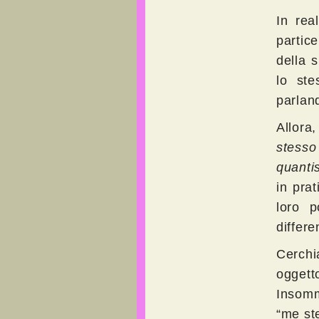
In rea
partic
della 
lo ste
parlan
Allora
stesso
quantis
in pra
loro p
differe
Cerchi
ogget
Insomm
“me ste