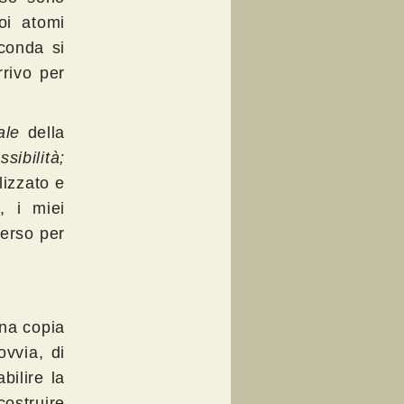
oi atomi
econda si
rrivo per
ale
della
ibilità;
lizzato e
, i miei
verso per
una copia
ovvia, di
bilire la
ostruire