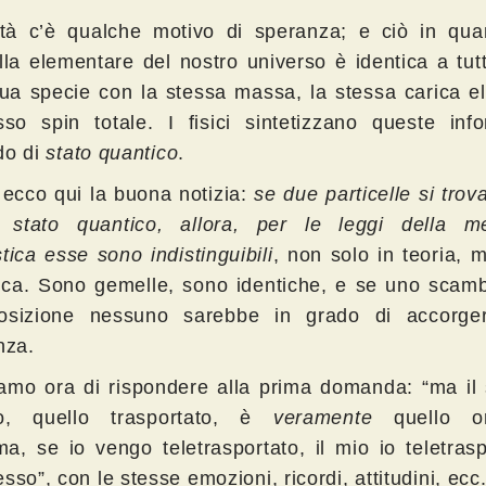
ltà c’è qualche motivo di speranza; e ciò in qua
ella elementare del nostro universo è identica a tut
sua specie con la stessa massa, la stessa carica el
sso spin totale. I fisici sintetizzano queste info
do di
stato quantico
.
, ecco qui la buona notizia:
se due particelle si trov
 stato quantico, allora, per le leggi della m
tica esse sono indistinguibili
, non solo in teoria,
tica. Sono gemelle, sono identiche, e se uno scamb
osizione nessuno sarebbe in grado di accorger
nza.
amo ora di rispondere alla prima domanda: “ma il
to, quello trasportato, è
veramente
quello ori
a, se io vengo teletrasportato, il mio io teletras
sso”, con le stesse emozioni, ricordi, attitudini, ecc