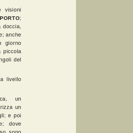
 visioni
SPORTO
;
a doccia,
te; anche
n giorno
a piccola
ngoli del
a livello
fica, un
rizza un
li; e poi
te; dove
sso sono