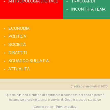
ANTROPOLOGIA DIGITALE
TRAGUARDI
INCONTRI A TEMA
ECONOMIA
POLITICA
SOCIETÀ
DIBATTITI
SGUARDO SULLA P.A.
ATTUALITÀ
Credits by:
amdweb © 2025
Questo sito non ti chiede di esprimere il consenso dei cookie perché
usiamo solo cookie tecnici e servizi di Google a scopo statistico
Cookie policy
|
Privacy policy