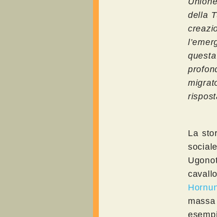
Unione
della T
creazi
l’emer
quest
profon
migrat
rispost
La sto
social
Ugonot
cavallo
Hornu
massa 
esempi