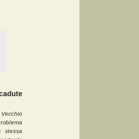
icadute
 Vecchio
problema
a stessa