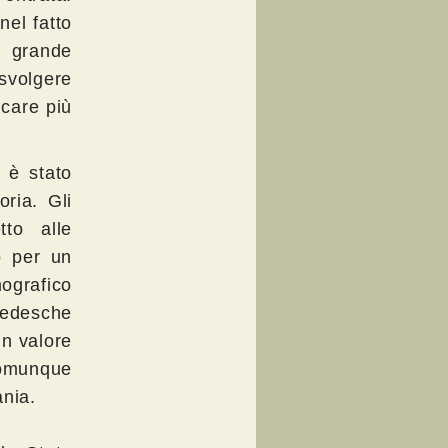
nel fatto
a grande
 svolgere
icare più
a è stato
oria. Gli
tto alle
ò per un
ografico
tedesche
un valore
munque
ania.