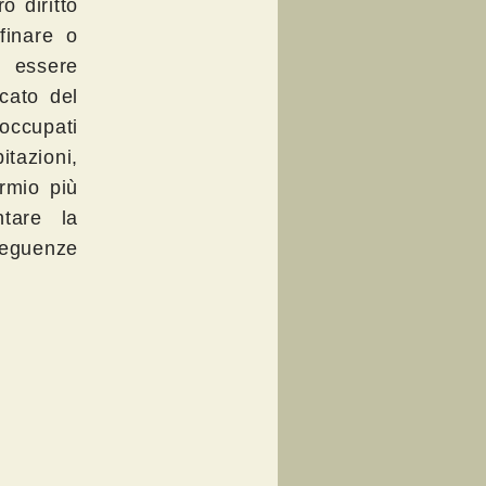
o diritto
finare o
i essere
rcato del
occupati
tazioni,
armio più
ntare la
eguenze