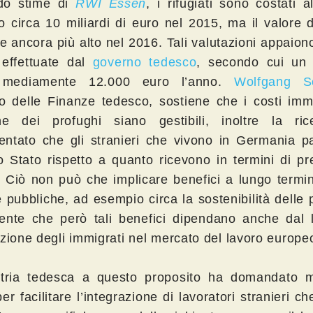
do stime di
RWI Essen
, i rifugiati sono costati a
o circa 10 miliardi di euro nel 2015, ma il valore
re ancora più alto nel 2016. Tali valutazioni appaiono
 effettuate dal
governo tedesco
, secondo cui un r
 mediamente 12.000 euro l’anno.
Wolfgang S
ro delle Finanze tedesco, sostiene che i costi imm
ne dei profughi siano gestibili, inoltre la ri
ntato che gli stranieri che vivono in Germania p
lo Stato rispetto a quanto ricevono in termini di pr
i. Ciò non può che implicare benefici a lungo termi
 pubbliche, ad esempio circa la sostenibilità delle 
ente che però tali benefici dipendano anche dal li
azione degli immigrati nel mercato del lavoro europe
stria tedesca a questo proposito ha domandato m
per facilitare l’integrazione di lavoratori stranieri ch