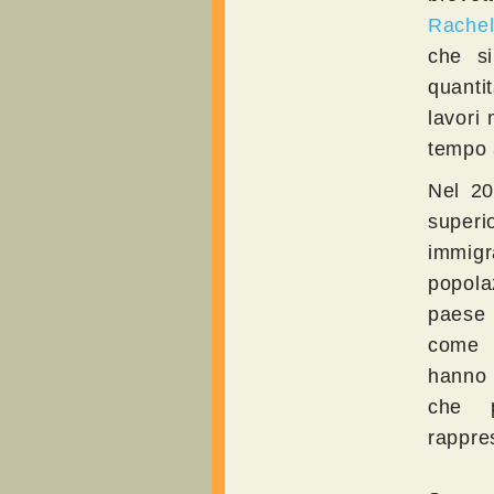
Rachel
che si
quanti
lavori
tempo 
Nel 20
super
immig
popola
paese 
come l
hanno 
che 
rappre