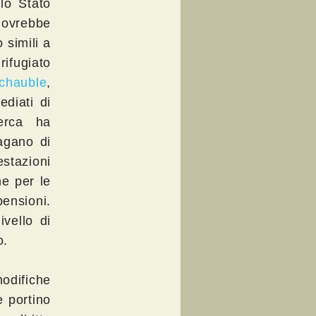
llo Stato
 dovrebbe
 simili a
ifugiato
chauble
,
ediati di
cerca ha
agano di
estazioni
ne per le
pensioni.
vello di
o.
odifiche
e portino