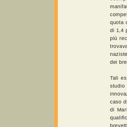
manifa
compet
quota 
di 1,4 
più re
trovav
nazist
dei bre
Tali e
studio
innova
caso d
di Mar
qualif
brevet