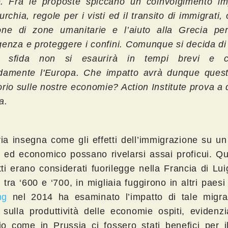
. Fra le proposte spiccano un coinvolgimento im
urchia, regole per i visti ed il transito di immigrati, 
one di zone umanitarie e l’aiuto alla Grecia per
genza e proteggere i confini. Comunque si decida di 
a sfida non si esaurirà in tempi brevi e c
damente l'Europa. Che impatto avrà dunque quest
orio sulle nostre economie? Action Institute prova a
a.
ria insegna come gli effetti dell’immigrazione su u
e ed economico possano rivelarsi assai proficui. Q
ti erano considerati fuorilegge nella Francia di Lui
 tra ‘600 e ‘700, in migliaia fuggirono in altri paesi
ng
nel 2014 ha esaminato l’impatto di tale migra
sulla produttività delle economie ospiti, evidenz
o come in Prussia ci fossero stati benefici per il