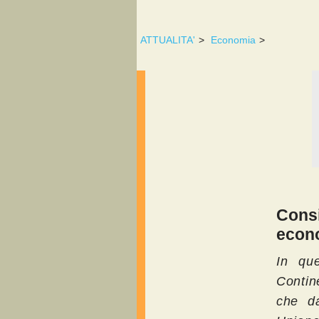
ATTUALITA'
>
Economia
>
Consi
econo
In qu
Contin
che da