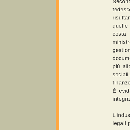
Secon
tedesc
risulta
quelle
costa
minist
gestio
docume
più al
social
finanze
È evid
integr
L’indu
legali 