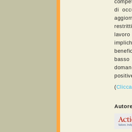
compet
di occ
aggio
restri
lavoro
implic
benefi
basso
doman
positiv
(
Clicca
Autor