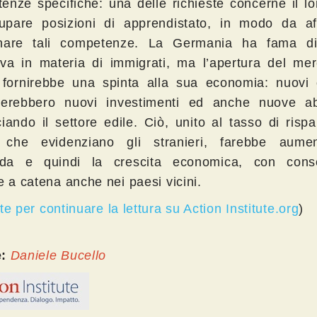
enze specifiche: una delle richieste concerne il lor
upare posizioni di apprendistato, in modo da af
rnare tali competenze. La Germania ha fama d
ttiva in materia di immigrati, ma l’apertura del me
 fornirebbe una spinta alla sua economia: nuovi 
herebbero nuovi investimenti ed anche nuove abi
ciando il settore edile. Ciò, unito al tasso di risp
 che evidenziano gli stranieri, farebbe aume
da e quindi la crescita economica, con cons
e a catena anche nei paesi vicini.
te per continuare la lettura su Action Institute.org
)
e:
Daniele Bucello