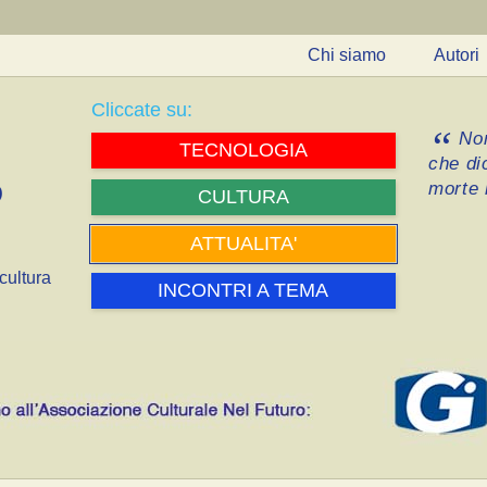
Chi siamo
Autori
Cliccate su:
Non
TECNOLOGIA
che di
morte i
CULTURA
ATTUALITA'
cultura
INCONTRI A TEMA