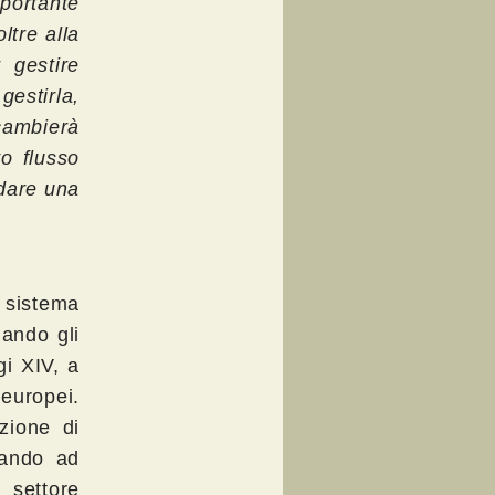
portante
oltre alla
 gestire
gestirla,
ambierà
o flusso
 dare una
n sistema
uando gli
gi XIV, a
 europei.
zione di
iando ad
 settore