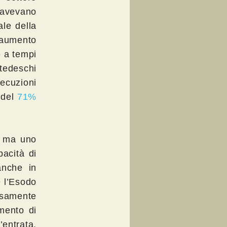
i avevano
le della
n aumento
e a tempi
 tedeschi
secuzioni
 del
71%
, ma uno
acità di
anche in
e l’Esodo
rsamente
umento di
’entrata.