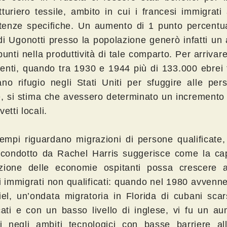
tturiero tessile, ambito in cui i francesi immigrat
enze specifiche. Un aumento di 1 punto percentua
di Ugonotti presso la popolazione generò infatti u
punti nella produttività di tale comparto. Per arrivar
centi, quando tra 1930 e 1944 più di 133.000 ebrei
ano rifugio negli Stati Uniti per sfuggire alle per
e, si stima che avessero determinato un incremento
vetti locali.
sempi riguardano migrazioni di persone qualificate
 condotto da Rachel Harris suggerisce come la cap
zione delle economie ospitanti possa crescere 
i immigrati non qualificati: quando nel 1980 avvenn
iel, un’ondata migratoria in Florida di cubani sca
icati e con un basso livello di inglese, vi fu un a
ti negli ambiti tecnologici con basse barriere all