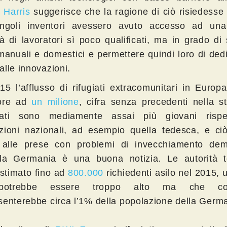
 Harris
suggerisce che la ragione di ciò risiedesse 
ngoli inventori avessero avuto accesso ad un
tà di lavoratori sì poco qualificati, ma in grado di
 manuali e domestici e permettere quindi loro di ded
alle innovazioni.
15 l’afflusso di rifugiati extracomunitari in Europ
iore ad
un milione
, cifra senza precedenti nella st
rati sono mediamente assai più giovani rispe
zioni nazionali, ad esempio quella tedesca, e ci
alle prese con problemi di invecchiamento dem
a Germania è una buona notizia. Le autorità 
stimato fino ad
800.000
richiedenti asilo nel 2015, 
potrebbe essere troppo alto ma che co
senterebbe circa l’1% della popolazione della Germ