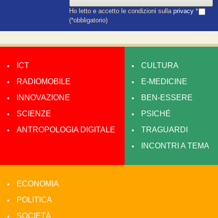
Ho letto e accetto le condizioni sulla
privacy
*
(*obbligatorio)
ICT
CULTURA
RADIOMOBILE
E-MEDICINE
INNOVAZIONE
BEN-ESSERE
SCIENZE
PSICHÉ
ANTROPOLOGIA DIGITALE
TRAGUARDI
INCONTRI A TEMA
ECONOMIA
POLITICA
SOCIETÀ