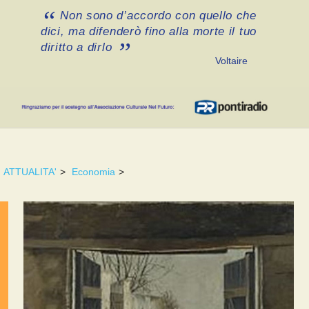
Non sono d’accordo con quello che
dici, ma difenderò fino alla morte il tuo
diritto a dirlo
Voltaire
ATTUALITA'
>
Economia
>