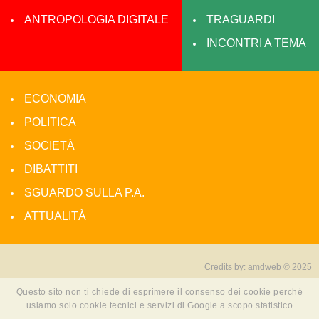
ANTROPOLOGIA DIGITALE
TRAGUARDI
INCONTRI A TEMA
ECONOMIA
POLITICA
SOCIETÀ
DIBATTITI
SGUARDO SULLA P.A.
ATTUALITÀ
Credits by:
amdweb © 2025
Questo sito non ti chiede di esprimere il consenso dei cookie perché
usiamo solo cookie tecnici e servizi di Google a scopo statistico