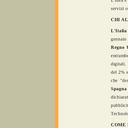
L'idea è 
servizi 
CHI A
L'Italia
gennaio
Regno 
entrambe
digitali
del 2% s
che "der
Spagna 
dichiara
pubblici
Technolo
COME 