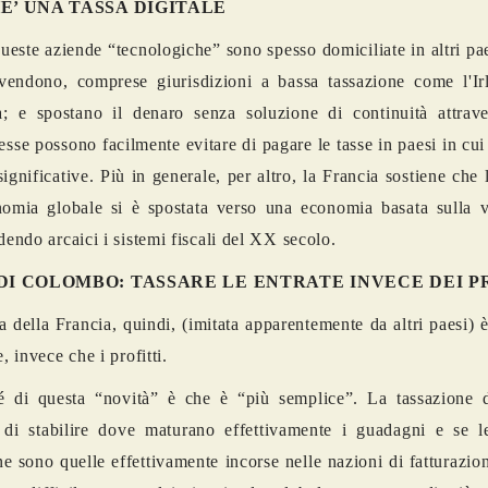
E’ UNA TASSA DIGITALE
ueste aziende “tecnologiche” sono spesso domiciliate in altri pae
vendono, comprese giurisdizioni a bassa tassazione come l'Ir
; e spostano il denaro senza soluzione di continuità attrave
 esse possono facilmente evitare di pagare le tasse in paesi in cui
ignificative. Più in generale, per altro, la Francia sostiene che l
nomia globale si è spostata verso una economia basata sulla v
ndendo arcaici i sistemi fiscali del XX secolo.
DI COLOMBO: TASSARE LE ENTRATE INVECE DEI P
 della Francia, quindi, (imitata apparentemente da altri paesi) è
e, invece che i profitti.
é di questa “novità” è che è “più semplice”. La tassazione de
 di stabilire dove maturano effettivamente i guadagni e se l
e sono quelle effettivamente incorse nelle nazioni di fatturazion