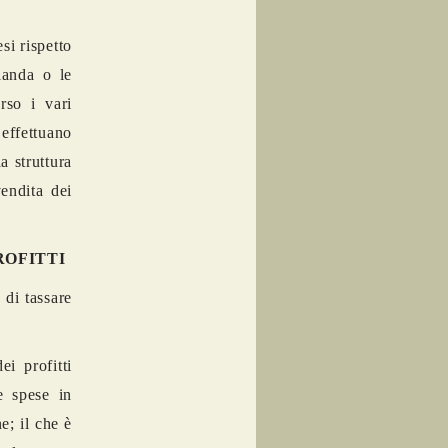
si rispetto
landa o le
rso i vari
 effettuano
a struttura
endita dei
ROFITTI
 di tassare
i profitti
e spese in
e; il che è