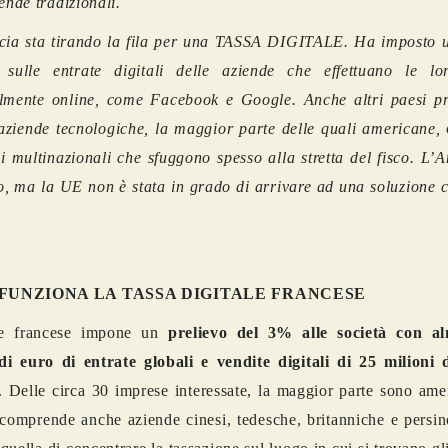
iende tradizionali.
cia sta tirando la fila per una TASSA DIGITALE. Ha imposto u
sulle entrate digitali delle aziende che effettuano le lo
almente online, come Facebook e Google. Anche altri paesi p
aziende tecnologiche, la maggior parte delle quali americane,
 multinazionali che sfuggono spesso alla stretta del fisco.
L’A
, ma la UE non è stata in grado di arrivare ad una soluzione c
.
FUNZIONA LA TASSA DIGITALE FRANCESE
e francese impone un
prelievo del 3% alle società con a
di euro di entrate globali e vendite digitali di 25 milioni 
. Delle circa 30 imprese interessate, la maggior parte sono am
 comprende anche aziende cinesi, tedesche, britanniche e persin