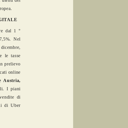
 utenti dei
uropea.
GITALE
re dal 1 °
 7,5%. Nel
 dicembre,
e le tasse
un prelievo
cati online
 Austria,
i. I piani
vendite di
lli di Uber