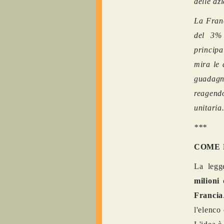
delle az
La Fran
del 3% 
princip
mira le 
guadagni
reagendo
unitaria
***
COME 
La legg
milioni 
Francia
l'elenco