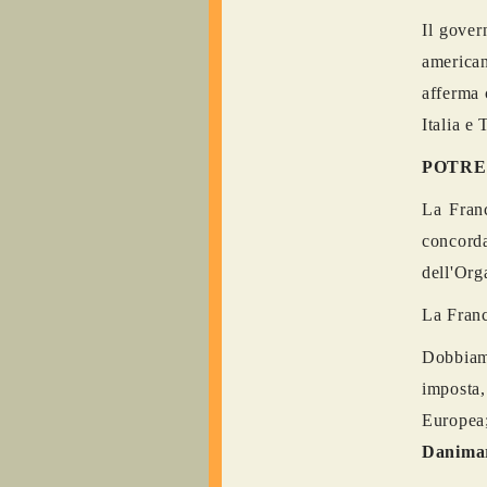
Il gover
american
afferma 
Italia e 
POTRE
La Franc
concord
dell'Org
La Franc
Dobbiamo
imposta
Europea;
Danimar