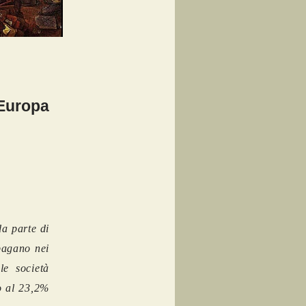
 Europa
da parte di
pagano nei
le società
o al 23,2%