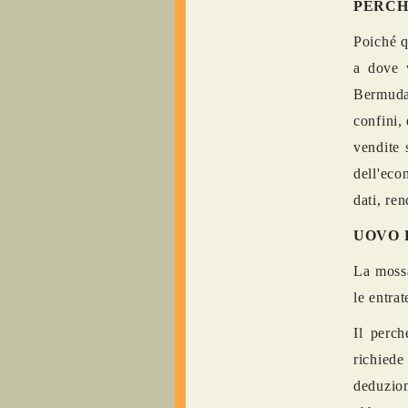
PERCH
Poiché q
a dove 
Bermuda
confini,
vendite s
dell'eco
dati, re
UOVO 
La mossa
le entrat
Il perch
richiede
deduzion