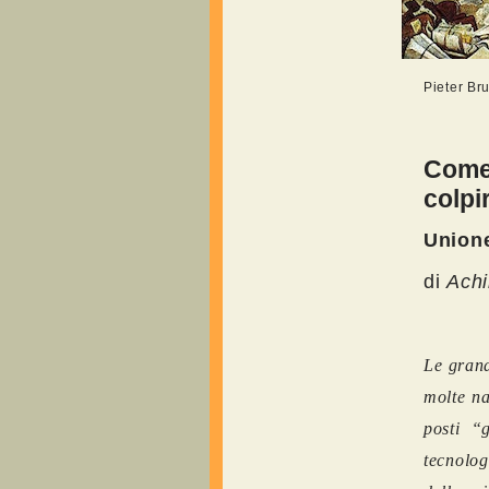
Pieter Br
Come 
colpi
Unione
di
Ach
Le grand
molte na
posti “
tecnolog