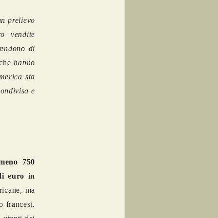
n prelievo
ro vendite
rendono di
che
hanno
merica sta
ondivisa e
lmeno 750
di euro in
ericane, ma
o francesi.