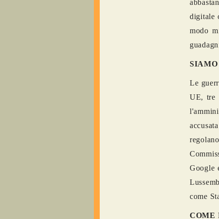
abbastan
digitale
modo mi
guadagni
SIAMO
Le guerr
UE, tre 
l'ammin
accusata
regolan
Commissi
Google e
Lussembu
come Sta
COME 