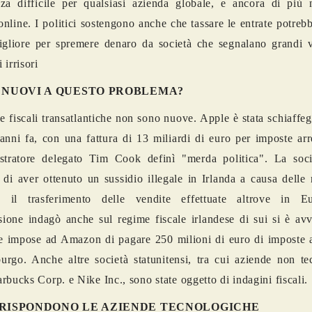
za difficile per qualsiasi azienda globale, e ancora di più n
 online. I politici sostengono anche che tassare le entrate potrebb
gliore per spremere denaro da società che segnalano grandi 
 irrisori
 NUOVI A QUESTO PROBLEMA?
e fiscali transatlantiche non sono nuove. Apple è stata schiaffeg
anni fa, con una fattura di 13 miliardi di euro per imposte arr
istratore delegato Tim Cook definì "merda politica". La soc
 di aver ottenuto un sussidio illegale in Irlanda a causa dell
o il trasferimento delle vendite effettuate altrove in E
one indagò anche sul regime fiscale irlandese di sui si è avv
 impose ad Amazon di pagare 250 milioni di euro di imposte ar
rgo. Anche altre società statunitensi, tra cui aziende non te
rbucks Corp. e Nike Inc., sono state oggetto di indagini fiscali.
RISPONDONO LE AZIENDE TECNOLOGICHE