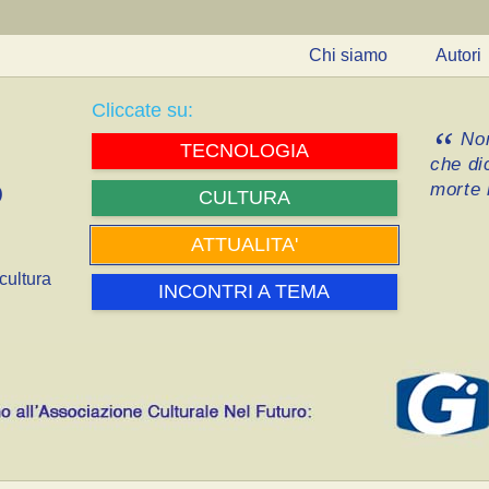
Chi siamo
Autori
Cliccate su:
Non
TECNOLOGIA
che di
morte i
CULTURA
ATTUALITA'
cultura
INCONTRI A TEMA