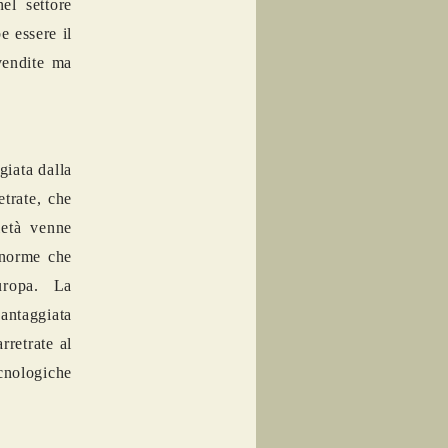
el settore
e essere il
vendite ma
giata dalla
etrate, che
ietà venne
e norme che
uropa. La
antaggiata
retrate al
cnologiche