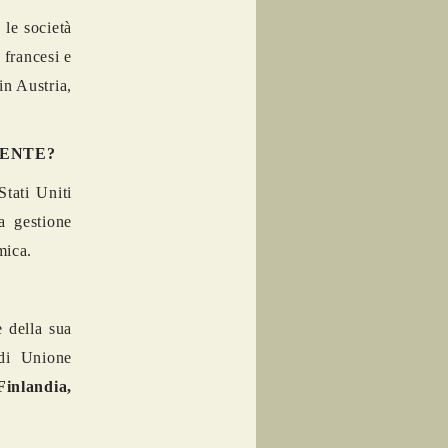
 le società
 francesi e
in Austria,
MENTE?
Stati Uniti
a gestione
mica.
 della sua
 di Unione
Finlandia,