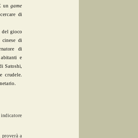
 È un
game
cercare di
i del gioco
 cinese di
rnatore di
abitanti e
di Satoshi,
e crudele.
netario.
 indicatore
a proverà a