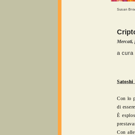
Susan Brow
Cript
Mercati, 
a cura
Satoshi
Con lo p
di esser
È esplos
prestava
Con alle