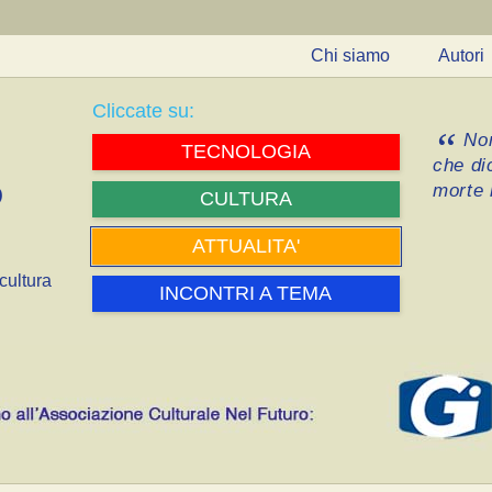
Chi siamo
Autori
Cliccate su:
Non
TECNOLOGIA
che di
morte i
CULTURA
ATTUALITA'
cultura
INCONTRI A TEMA