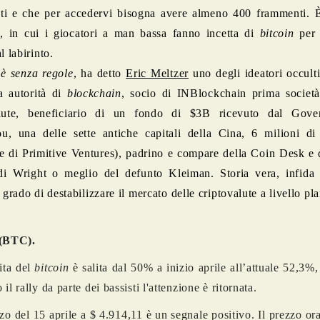
ti e che per accedervi bisogna avere almeno 400 frammenti.
e, in cui i giocatori a man bassa fanno incetta di
bitcoin
per 
l labirinto.
 è senza regole
, ha detto
Eric Meltzer
uno degli ideatori occult
a autorità di
blockchain
, socio di INBlockchain prima società
alute, beneficiario di un fondo di $3B ricevuto dal Gove
, una delle sette antiche capitali della Cina, 6 milioni di 
e di Primitive Ventures), padrino e compare della Coin Desk e 
di Wright o meglio del defunto Kleiman. Storia vera, infida 
 grado di destabilizzare il mercato delle criptovalute a livello pla
 (BTC).
ita del
bitcoin
è salita dal 50% a inizio aprile all’attuale 52,3%,
il rally da parte dei bassisti l'attenzione è ritornata.
lzo del 15 aprile a $ 4.914,11 è un segnale positivo. Il prezzo or