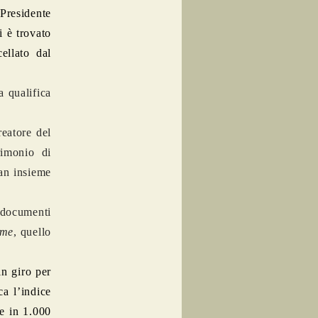
 Presidente
i è trovato
ellato dal
a qualifica
reatore del
imonio di
man insieme
i documenti
ame
, quello
in giro per
a l’indice
se in 1.000