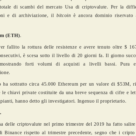
otale di scambi del mercato Usa di criptovalute. Per la diffic
oni
e di archiviazione, il
bitcoin
è ancora dominio riservato a
um (ETH)
.
r fallito la rottura delle resistenze e avere tenuto oltre $ 1
nsecutivi, è scesa sotto il livello di 20 giorni fa. Il giorno succ
 mostrando forti volumi di acquisti a livelli bassi. Pura 
ione.
 ha sottratto circa 45.000 Ethereum per un valore di $53M, r
e le chiavi private costituite da una breve sequenza di cifre e le
pianti, hanno detto gli investigatori. Ingenuo il proprietario.
.
sa delle criptovalute nel primo trimestre del 2019 ha fatto salir
 di Binance rispetto al trimestre precedente, segno che i cripto