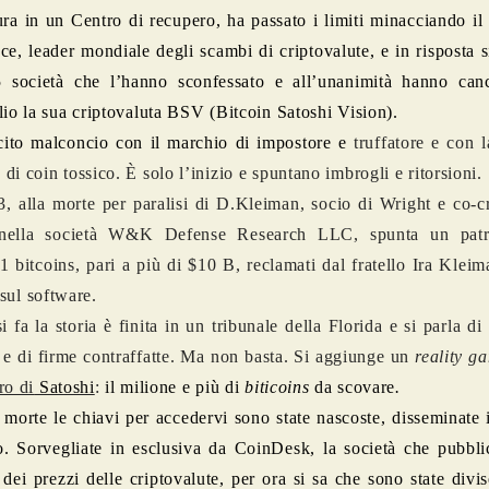
ura in un Centro di recupero, ha passato i limiti minacciando il
ce, leader mondiale degli scambi di criptovalute, e in risposta s
5 società che l’hanno sconfessato e all’unanimità hanno canc
lio la sua criptovaluta BSV (Bitcoin Satoshi Vision).
cito malconcio con il marchio di impostore e
truffatore e con l
di coin tossico. È solo l’inizio e spuntano imbrogli e ritorsioni.
, alla morte per paralisi di D.Kleiman, socio di Wright e co-c
ella società W&K Defense Research LLC, spunta un patr
1 bitcoins, pari a più di $10 B, reclamati dal fratello Ira Klei
i sul software.
 fa la storia è finita in un tribunale della Florida e si parla d
i e di firme contraffatte. Ma non basta. Si aggiunge un
reality g
ro di
Satoshi
:
il milione e più di
biticoins
da scovare
.
 morte le chiavi per accedervi sono state nascoste, disseminate 
. Sorvegliate in esclusiva da CoinDesk, la società che pubblic
e dei prezzi delle criptovalute, per ora si sa che sono state divi