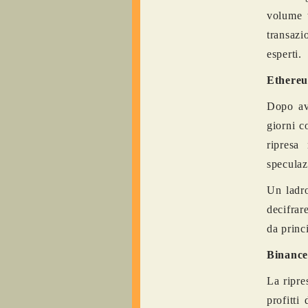
volume t
transazi
esperti.
Ethere
Dopo ave
giorni co
ripresa
speculaz
Un ladro
decifrar
da princi
Binance
La ripre
profitti