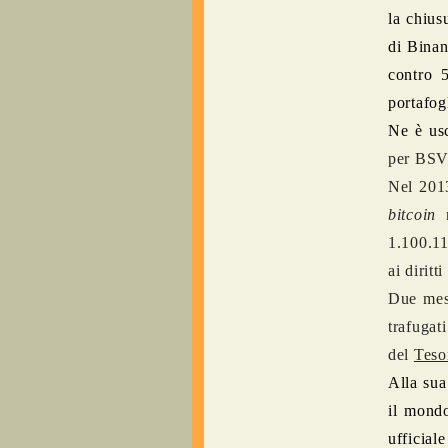
la chius
di Binan
contro 
portafog
Ne è us
per BSV 
Nel 2013
bitcoin
n
1.100.11
ai diritt
Due mesi
trafugat
del
Teso
Alla sua
il mondo
ufficial