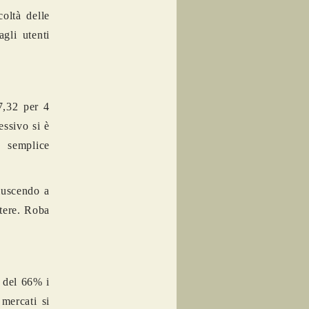
oltà delle
gli utenti
67,32 per 4
essivo si è
e semplice
iuscendo a
ttere. Roba
e del 66% i
 mercati si