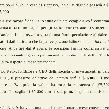
opra $5.404,82. In caso di successo, la valuta digitale passerà a 
$5,900.
 a suo favore è che il suo attuale valore complessivo è confer
senta di fatto una taglia per gli hacker che cercano di spingerlo 
candone la sicurezza in vista di una forte speculazione al rialzo
ati, i dati indicano che la partecipazione istituzionale ai
futures
one. A partire dal 9 aprile, le posizioni lunghe complessive d
ri istituzionali e gestori patrimoniali sono diminuite dell'11% e l
l 30% rispetto al mese precedente.
B. Kelly, fondatore e CEO della società di investimenti in valu
C, il prossimo obiettivo del
bitcoin
sarà a $ 6.000. Il me
one e il 24 aprile la valuta ha rotto la resistenza di $5,50
ndo alla soglia di $5,600 con la sua prima impennata rialzista
ng di
bitcoin
ha visto una crescita per il quarto mese consecutivo