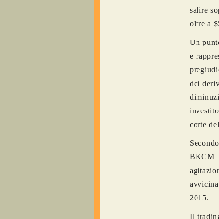
salire s
oltre a 
Un punto
e rappre
pregiudi
dei deriv
diminuzi
investito
corte de
Secondo 
BKCM LL
agitazi
avvicina
2015.
Il tradi