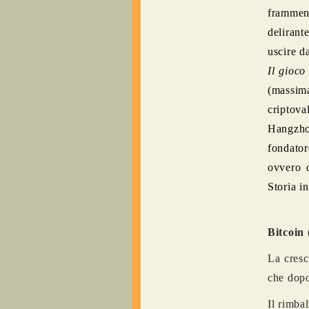
frammen
delirant
uscire da
Il gioco
(massim
criptov
Hangzhou
fondator
ovvero 
Storia in
Bitcoin
La cresc
che dopo 
Il rimba