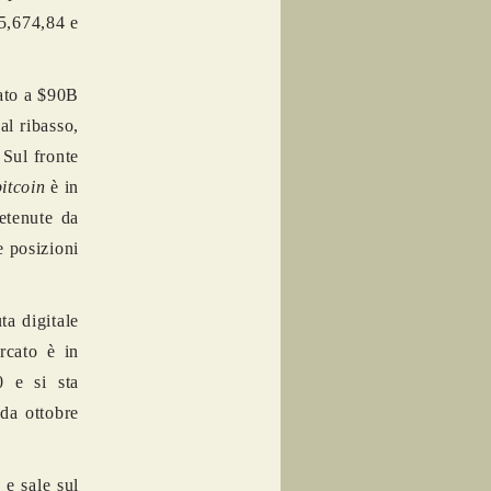
$5,674,84 e
mato a $90B
al ribasso,
.
Sul fronte
bitcoin
è in
etenute da
e posizioni
ta digitale
rcato è in
0 e si sta
 da ottobre
 e sale sul