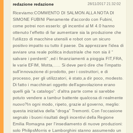
redazione redazione
28/11/2017 21:32:02
Riceviamo:COMMENTO DI SALMON ALLA NOTA DI
SIMONE FUBINI Pienamente d'accordo con Fubini,
come potrei non esserlo: gli incentivi al M 4.0 hanno
ottenuto l'effetto di far aumentare sia la produzione che
l'utilizzo di macchine utensili e robot con un sicuro
positivo impatto su tutto il paese. Da apprezzare l'idea di
avviare una reale politica industriale che non sia il “
salvare i perdenti” ,ed i finanziamenti a pioggia FIT,FRA,
le varie EFIM, Motta,….. Si deve però dire che l'impatto
sull'innovazione di prodotto, per i costruttori, e di
processo, per gli utilizzatori, è stato,a dir poco, modesto.
Di fatto i macchinari oggetto dell'agevolazione erano
quelli già “a catalogo”: d'altra parte come si sarebbe
potuto vendere a tambur battente qualcosa di realmente
nuovo?In ogni modo, ripeto, grazie al governo, meglio:
questa iniziativa della “droga” Tremonti. Con l'occasione
segnalo i buoni risultati degli incentivi della Regione
Emilia Romagna per l'insediamento di nuove produzioni:
solo PhilipsMorris e Lamborghini stanno assumendo un