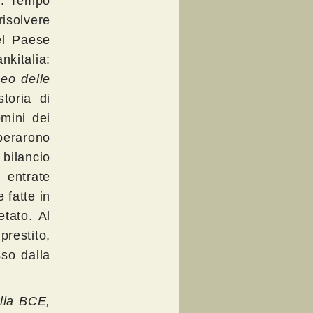
h. Tempo
isolvere
el Paese
nkitalia:
peo delle
storia di
mini dei
sperarono
 bilancio
e entrate
 fatte in
etato. Al
prestito,
so dalla
ella BCE,