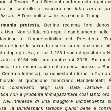
ario al Tesoro, Scott Bessent conferma che ogni an
uato un controllo e assicura che
tutto l'oro è pr
lizzato
. E l'oro moltiplica le fissazioni di Trump.
rmania protesta.
Berlino reclama l'oro deposi
x Usa. Non si fida più dopo il cambiamento nelle r
tlantiche e l'imprevedibilità del Presidente T
ia detiene la seconda riserva aurea nazionale pi
do dopo gli Usa, di cui 1.236 t sono depositate a 
izzato a €164 Mld con quotazioni 2026. Emanue
ista e ex responsabile della ricerca presso la Bu
Centrale tedesca), ha richiesto il ritorno in Patria d
hiarato al quotidiano finanziario Handelsblatt:
oso
conservarlo negli Usa
.
Data l'attuale si
itica non è prudente immagazzinare così tanto oro 
.
Nell'interesse di una maggiore indipendenza st
Usa, la Bundesbank farebbe quindi bene a consid