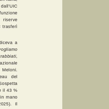
 dall'UIC
funzione
 riserve
 trasferì
diceva a
vogliamo
rabbiati
,
nazionale
e Meloni.
eau del
Sospetta
e il 43 %
o in mano
025).
Il