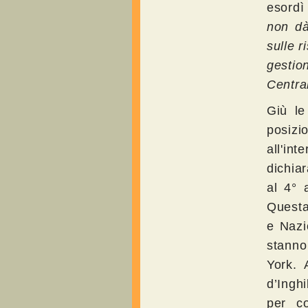
esordì
non dà
sulle r
gestio
Central
Giù le
posiz
all'in
dichiar
al 4° 
Questa
e Nazi
stanno
York. 
d’Inghi
per co