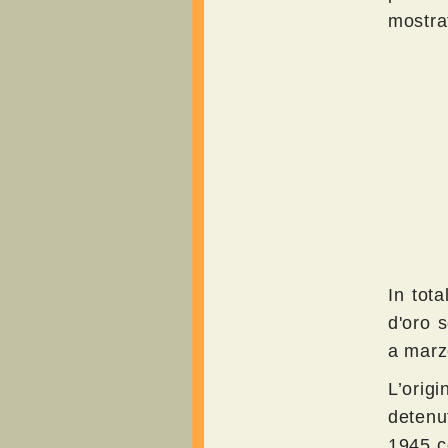
mostrat
In tota
d'oro s
a marz
L’orig
detenut
1945 co