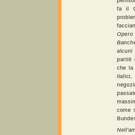
peniso
fa il 
proble
faccia
Opero 
Banche
alcuni
partit
che la 
italic
negozia
passat
massim
come s
Bundes
Nell'am