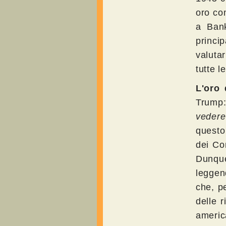
oro com
a Bank
princi
valuta
tutte l
L'oro 
Trump
vedere
questo
dei Co
Dunqu
leggen
che, pe
delle r
americ