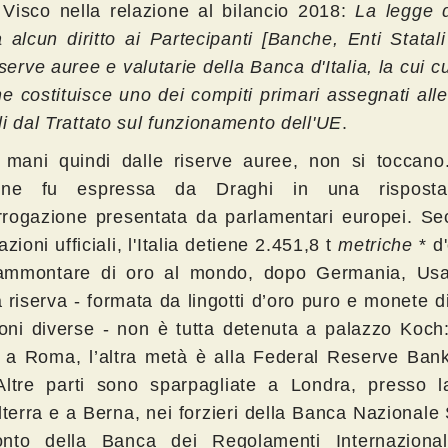
 Visco nella relazione al bilancio 2018:
La legge 
 alcun diritto ai Partecipanti [Banche, Enti Statali
iserve auree e valutarie della Banca d'Italia, la cui c
ne costituisce uno dei compiti primari assegnati al
i dal Trattato sul funzionamento dell'UE
.
 mani quindi dalle riserve auree, non si toccano
ione fu espressa da Draghi in una risposta 
terrogazione presentata da parlamentari europei. S
azioni ufficiali,
l'Italia detiene 2.451,8 t
metriche
* d'
ammontare di oro al mondo, dopo Germania, Us
 riserva - formata da lingotti d’oro puro e monete 
oni diverse - non è tutta detenuta a palazzo Koch:
 a Roma, l’altra metà è alla Federal Reserve Ban
Altre parti sono sparpagliate a Londra, presso 
lterra e a Berna, nei forzieri della Banca Nazionale
nto della Banca dei Regolamenti Internaziona