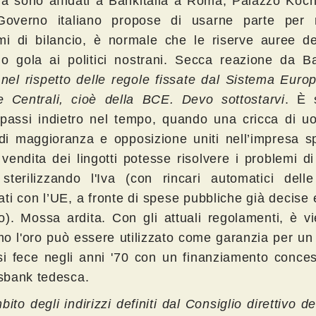
la sono affidati a Bankitalia a Roma, Palazzo Koc
Governo italiano propose di usarne parte per r
mi di bilancio, è normale che le riserve auree d
no gola ai politici nostrani. Secca reazione da Ba
nel rispetto delle regole fissate dal Sistema Euro
 Centrali, cioè della BCE. Devo sottostarvi
. È 
 passi indietro nel tempo, quando una cricca di uo
i di maggioranza e opposizione uniti nell’impresa 
vendita dei lingotti potesse risolvere i problemi di
i, sterilizzando l'Iva (con rincari automatici dell
ti con l’UE, a fronte di spese pubbliche già decise e
o). Mossa ardita. Con gli attuali regolamenti, è vi
o l'oro può essere utilizzato come garanzia per un 
i fece negli anni '70 con un finanziamento conces
bank tedesca.
bito degli indirizzi definiti dal Consiglio direttivo d