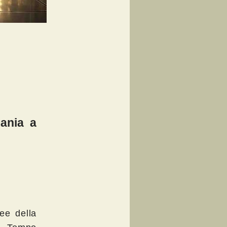
mania a
ree della