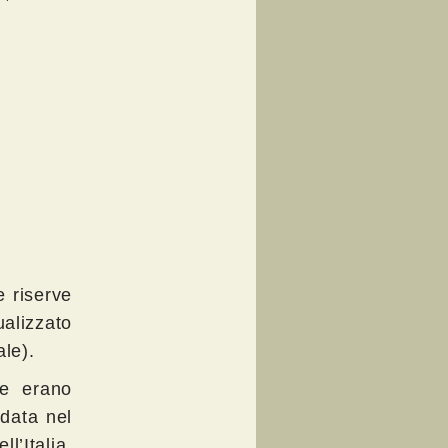
e riserve
ualizzato
le).
ee erano
ndata nel
l’Italia,