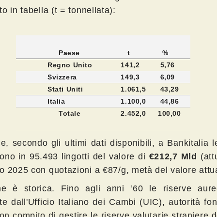
o in tabella (t = tonnellata):
Paese
t
%
Regno Unito
141,2
5,76
Svizzera
149,3
6,09
Stati Uniti
1.061,5
43,29
Italia
1.100,0
44,86
Totale
2.452,0
100,00
le, secondo gli ultimi dati disponibili, a Bankitalia l
ono in 95.493 lingotti del valore di
€212,7 Mld
(att
o 2025 con quotazioni a €87/g, metà del valore attua
ine è storica. Fino agli anni ’60 le riserve aur
e dall'Ufficio Italiano dei Cambi (UIC), autorità fo
n compito di gestire le riserve valutarie straniere del