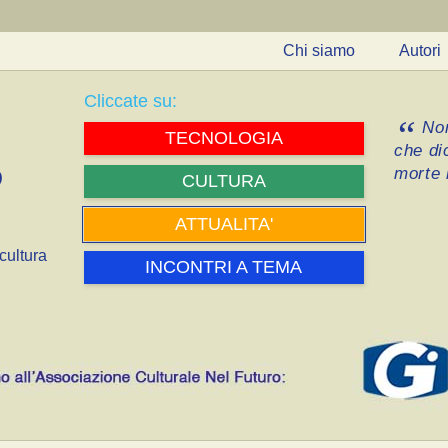
Chi siamo
Autori
Cliccate su:
Non
TECNOLOGIA
che di
morte i
CULTURA
ATTUALITA'
cultura
INCONTRI A TEMA