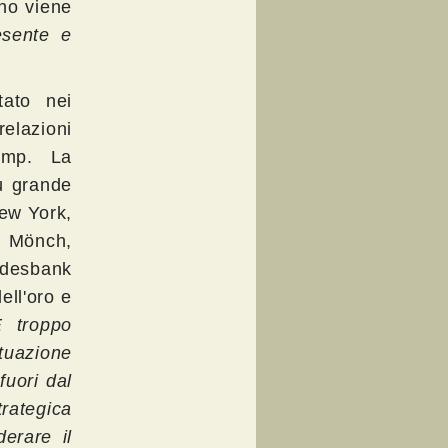
no viene
esente e
tato nei
elazioni
rump. La
ù grande
New York,
l Mönch,
ndesbank
ell'oro e
È troppo
tuazione
fuori dal
rategica
erare il