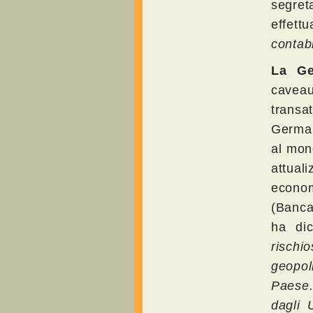
segret
effett
contabi
La Ge
caveau
transa
German
al mon
attual
econom
(Banca 
ha dic
rischi
geopol
Paese
dagli 