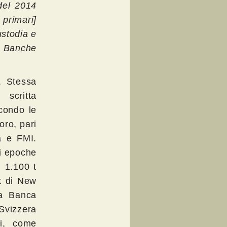
del 2014
 primari]
ustodia e
le Banche
. Stessa
scritta
econdo le
oro, pari
a e FMI.
di epoche
 1.100 t
k di New
la Banca
 Svizzera
li, come