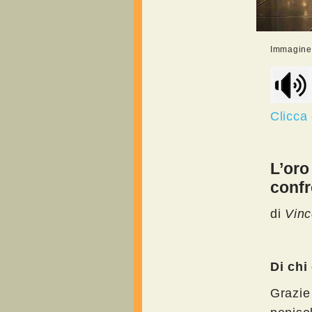
Immagine r
Clicca
L’oro
confr
di
Vinc
Di chi 
Grazie