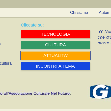
Chi siamo
Autori
Cliccate su:
Non
TECNOLOGIA
che di
morte i
CULTURA
ATTUALITA'
cultura
INCONTRI A TEMA