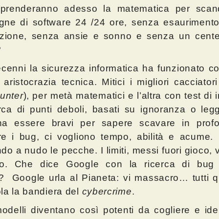
prenderanno adesso la matematica per scand
gne di software 24 /24 ore, senza esauriment
razione, senza ansie e sonno e senza un cent
?
cenni la sicurezza informatica ha funzionato 
 aristocrazia tecnica. Mitici i migliori cacciatori
unter
), per metà matematici e l’altra con test di
rca di punti deboli, basati su ignoranza o leg
na essere bravi per sapere scavare in profo
e i bug, ci vogliono tempo, abilità e acume. 
do a nudo le pecche. I limiti, messi fuori gioco, 
to. Che dice Google con la ricerca di bug p
I? Google urla al Pianeta: vi massacro… tutti q
la la bandiera del
cybercrime
.
odelli diventano così potenti da cogliere e iden