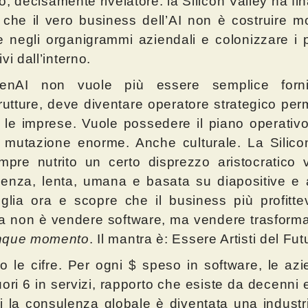
o, decisamente rivelatore: la Silicon Valley ha fi
 che il vero business dell’AI non è costruire mo
e negli organigrammi aziendali e colonizzare i 
vi dall’interno.
nAI non vuole più essere semplice forni
trutture, deve diventare operatore strategico pe
 le imprese. Vuole possedere il piano operativo 
mutazione enorme. Anche culturale. La Silico
pre nutrito un certo disprezzo aristocratico 
enza, lenta, umana e basata su diapositive
e 
glia ora e scopre che il business più profitte
a non è vendere software, ma vendere trasfor
nque momento
. Il mantra è: Essere Artisti del Fut
o le cifre. Per ogni $ speso in software, le az
fuori 6 in servizi, rapporto che esiste da decenni
i la consulenza globale è diventata una industri