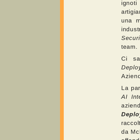
ignot
artigi
una m
indust
Securi
team.
Ci sa
Depl
Azien
La par
AI Int
azien
Depl
raccol
da Mc