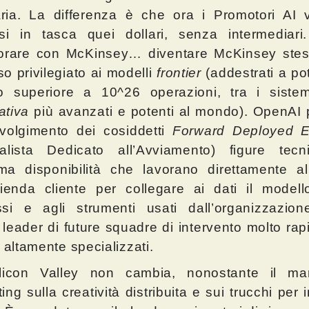
naria. La differenza è che ora i Promotori AI 
rsi in tasca quei dollari, senza intermediar
borare con McKinsey… diventare McKinsey stes
o privilegiato ai modelli
frontier
(addestrati a po
lo superiore a 10^26 operazioni, tra i sist
ativa
più avanzati e potenti al mondo). OpenAI
nvolgimento dei cosiddetti
Forward Deployed E
ialista Dedicato all’Avviamento) figure tecn
a disponibilità che lavorano direttamente all
zienda cliente per collegare ai dati il modell
ssi e agli strumenti usati dall’organizzazio
 leader di future squadre di intervento molto rap
i altamente specializzati.
licon Valley non cambia, nonostante il mart
ing sulla creatività distribuita e sui trucchi per