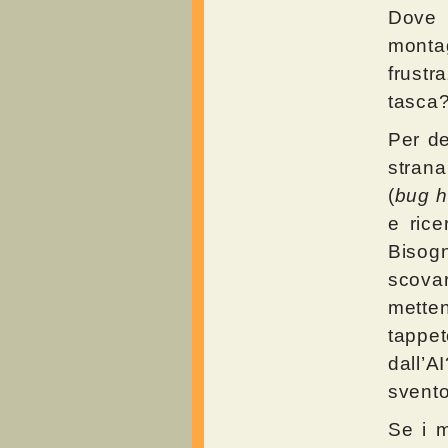
Dove 
monta
frust
tasca
Per de
strana
(
bug h
e rice
Bisog
scovar
metten
tappe
dall’A
svento
Se i m