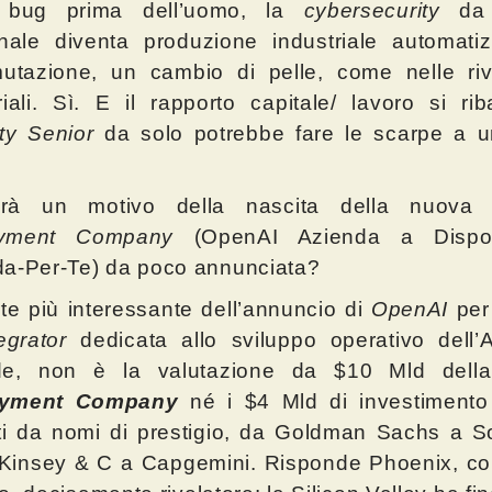
i bug prima dell’uomo, la
cybersecurity
da a
anale diventa produzione industriale automati
utazione, un cambio di pelle, come nelle riv
riali. Sì. E il rapporto capitale/ lavoro si rib
ty Senior
da solo potrebbe fare le scarpe a u
rà un motivo della nascita della nuov
oyment Company
(OpenAI Azienda a Dispos
da-Per-Te) da poco annunciata?
te più interessante dell’annuncio di
OpenAI
per
egrator
dedicata allo sviluppo operativo dell’A
de, non è la valutazione da $10 Mld dell
oyment Company
né i $4 Mld di investimento 
ti da nomi di prestigio, da Goldman Sachs a S
Kinsey & C a Capgemini. Risponde Phoenix, co