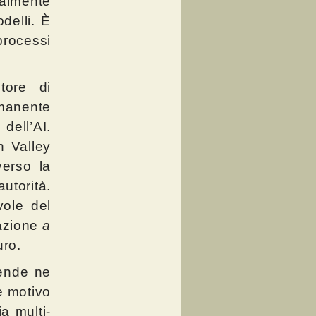
nalmente
delli. È
processi
tore di
rmanente
dell’AI.
n Valley
verso la
autorità.
vole del
mazione
a
uro.
iende ne
 e motivo
a multi-