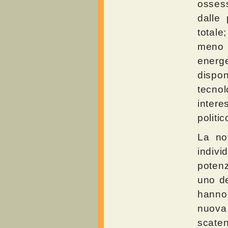
ossess
dalle 
totale
meno s
energ
dispon
tecno
intere
politi
La not
indiv
potenz
uno de
hanno 
nuova 
scaten