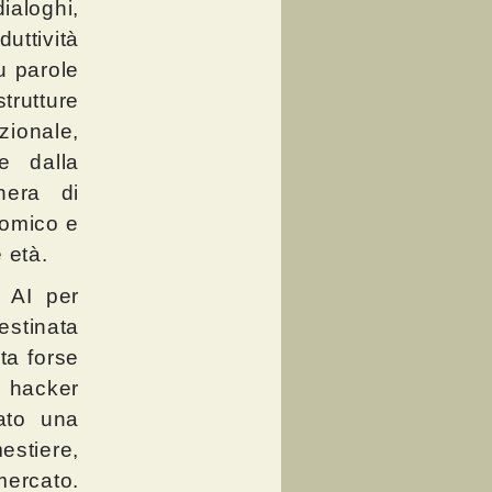
ialoghi,
uttività
u parole
trutture
ionale,
e dalla
hera di
omico e
 età.
i AI per
tinata
ta forse
i hacker
zato una
estiere,
 mercato.