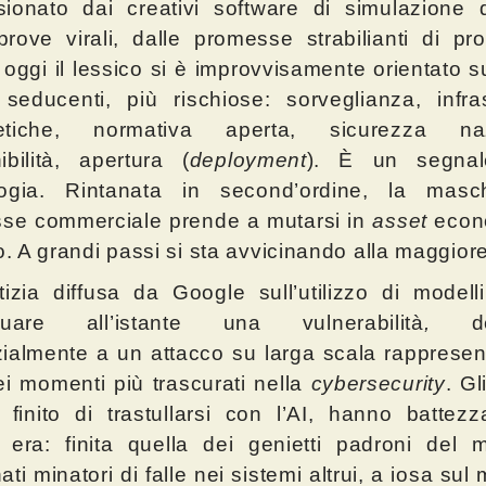
ionato dai creativi software di simulazione d
prove virali, dalle promesse strabilianti di prod
; oggi il lessico si è improvvisamente orientato s
educenti, più rischiose: sorveglianza, infras
etiche, normativa
aperta, sicurezza naz
ibilità, apertura (
deployment
). È un segnal
logia. Rintanata in second’ordine, la masc
sse commerciale prende a mutarsi in
asset
econ
co. A grandi passi si sta avvicinando alla maggiore
izia diffusa da Google sull’utilizzo di modell
iduare all’istante una vulnerabilità
,
des
ialmente a un attacco su larga scala rappresen
i momenti più trascurati nella
cybersecurity
. Gl
finito di trastullarsi con l’AI, hanno battez
era: finita quella dei genietti padroni del m
ati minatori di falle nei sistemi altrui, a iosa sul