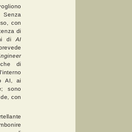
vogliono
i. Senza
so, con
tenza di
emi di
AI
 prevede
ngineer
iche di
’interno
o AI, ai
ne; sono
ide, con
ellante
 imbonire