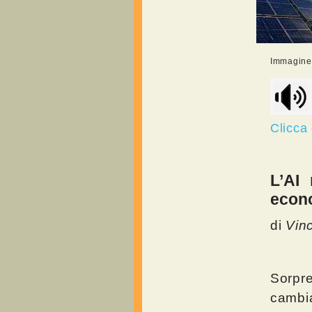
Immagine r
Clicca
L’AI
econ
di
Vin
Sorpre
cambi