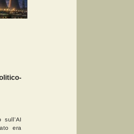
itico-
 sull’AI
ato era