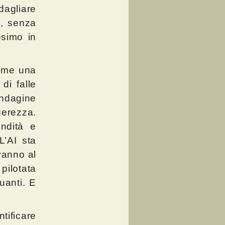
agliare
o, senza
esimo in
come una
 di falle
 indagine
gerezza.
ndità e
L’AI sta
vanno al
ilotata
uanti. E
tificare