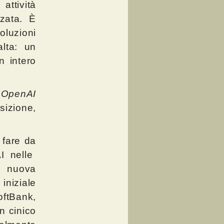
ttività
zzata. È
oluzioni
alta: un
n intero
a
OpenAI
izione,
 fare da
I nelle
a nuova
iniziale
oftBank,
n cinico