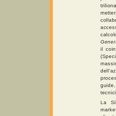
trilio
mette
colla
access
calco
Gener
il coi
(Spec
massim
dell’a
proce
guide,
tecnic
La Si
market