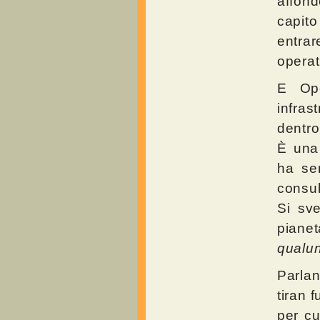
affond
capito
entrar
operati
E Ope
infras
dentro
È una 
ha sem
consul
Si sve
pianet
qualu
Parlan
tiran 
per cu