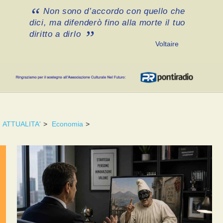
Non sono d’accordo con quello che
dici, ma difenderò fino alla morte il tuo
diritto a dirlo
Voltaire
ATTUALITA'
>
Economia
>