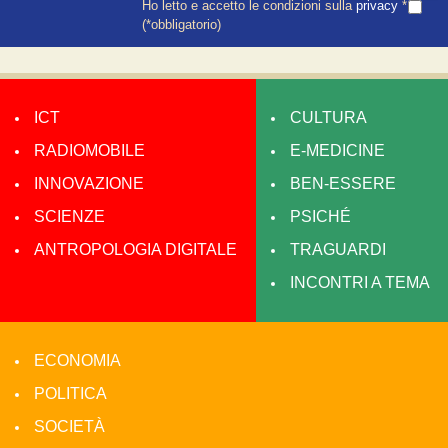
Ho letto e accetto le condizioni sulla
privacy
*
(*obbligatorio)
ICT
CULTURA
RADIOMOBILE
E-MEDICINE
INNOVAZIONE
BEN-ESSERE
SCIENZE
PSICHÉ
ANTROPOLOGIA DIGITALE
TRAGUARDI
INCONTRI A TEMA
ECONOMIA
POLITICA
SOCIETÀ