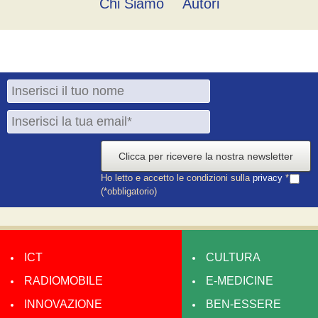
Chi Siamo
Autori
Clicca per ricevere la nostra newsletter
Ho letto e accetto le condizioni sulla
privacy
*
(*obbligatorio)
ICT
CULTURA
RADIOMOBILE
E-MEDICINE
INNOVAZIONE
BEN-ESSERE