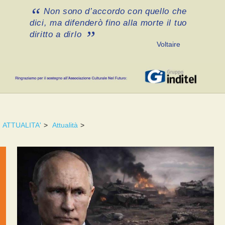
Non sono d’accordo con quello che
dici, ma difenderò fino alla morte il tuo
diritto a dirlo
Voltaire
ATTUALITA'
>
Attualità
>