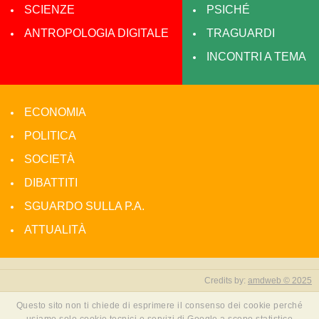
SCIENZE
PSICHÉ
ANTROPOLOGIA DIGITALE
TRAGUARDI
INCONTRI A TEMA
ECONOMIA
POLITICA
SOCIETÀ
DIBATTITI
SGUARDO SULLA P.A.
ATTUALITÀ
Credits by:
amdweb © 2025
Questo sito non ti chiede di esprimere il consenso dei cookie perché
usiamo solo cookie tecnici e servizi di Google a scopo statistico