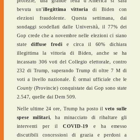
profezie, una grande fetta d’America si sarà
bevuta un’
illegittima
vittoria
di Biden con
elezioni fraudolente. Questa settimana, dai
sondaggi scodellati dalle Università, il 77% dei
Gop crede che a novembre nelle elezioni ci siano
state
diffuse frodi
e circa il 60% dichiara
illegittima la vittoria di Biden, anche se ha
incassato 306 voti del Collegio elettorale, contro
232 di Trump, superando Trump di oltre 7 M di
voti a livello nazionale. È ormai ufficiale che le
County
(Provincie) conquistate dai Gop sono state
2.547, quelle dai Dem 509.
Nelle ultime 24 ore, Trump ha posto il
veto sulle
spese militari
, ha minacciato di ribaltare gli
interventi per il
COVID-19
e ha emesso
discutibili concessioni di grazia e perdoni a