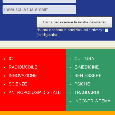
Clicca per ricevere la nostra newsletter
Ho letto e accetto le condizioni sulla
privacy
*
(*obbligatorio)
ICT
CULTURA
RADIOMOBILE
E-MEDICINE
INNOVAZIONE
BEN-ESSERE
SCIENZE
PSICHÉ
ANTROPOLOGIA DIGITALE
TRAGUARDI
INCONTRI A TEMA