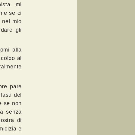
ista mi
me se ci
 nel mio
dare gli
omi alla
 colpo al
uralmente
tore pare
fasti del
he se non
da senza
ostra di
micizia e