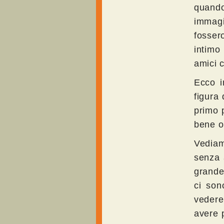
quand
immagi
fosser
intimo
amici 
Ecco i
figura 
primo 
bene o
Vediam
senza a
grande
ci son
vedere
avere 