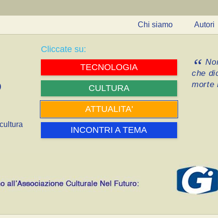
Chi siamo
Autori
Cliccate su:
Non
TECNOLOGIA
che di
morte i
CULTURA
ATTUALITA'
cultura
INCONTRI A TEMA