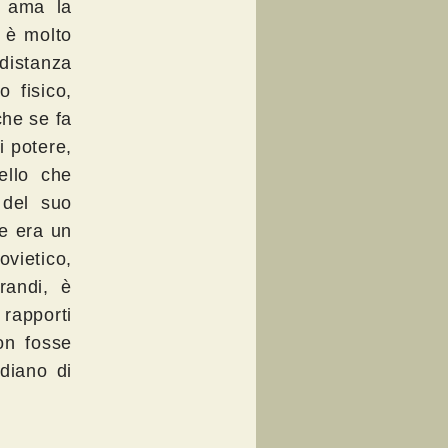
, ama la
, è molto
distanza
o fisico,
che se fa
i potere,
ello che
 del suo
he era un
vietico,
andi, è
 rapporti
on fosse
diano di