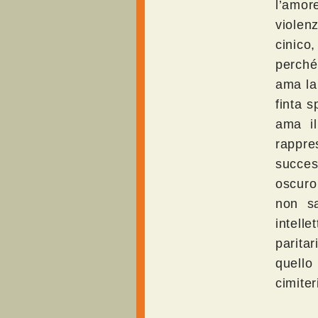
l’amor
violen
cinico
perché
ama la 
finta 
ama i
rappre
succes
oscuro
non s
intelle
parita
quello
cimiter