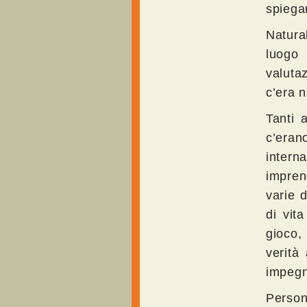
spiega
Natura
luogo 
valuta
c’era n
Tanti 
c’eran
intern
impren
varie d
di vit
gioco,
verità
impegn
Perso