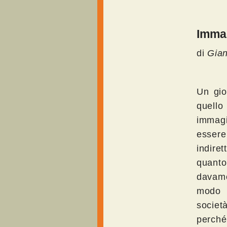
Immag
di
Gian
Un gio
quello
immagi
esser
indire
quanto
davamo
modo p
societ
perché