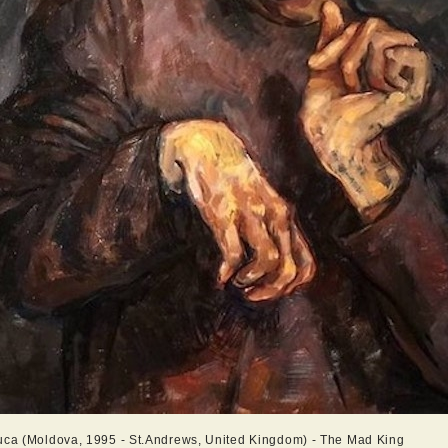
uca (Moldova, 1995 - St.Andrews, United Kingdom) - The Mad King