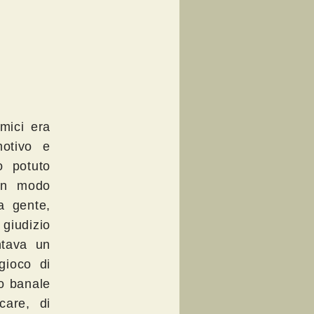
mici era
motivo e
o potuto
 un modo
a gente,
giudizio
ntava un
gioco di
to banale
care, di