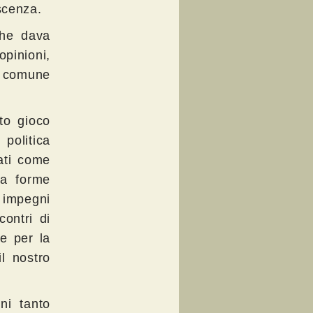
scenza.
che dava
pinioni,
n comune
to gioco
politica
nati come
 a forme
i impegni
contri di
ve per la
l nostro
ni tanto