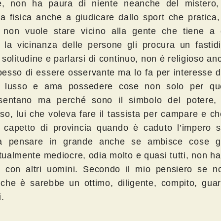
e, non ha paura di niente neanche del mistero
za fisica anche a giudicare dallo sport che pratica
, non vuole stare vicino alla gente che tiene a 
 la vicinanza delle persone gli procura un fastidi
solitudine e parlarsi di continuo, non è religioso an
spesso di essere osservante ma lo fa per interesse d
l lusso e ama possedere cose non solo per qu
sentano ma perché sono il simbolo del potere,
so, lui che voleva fare il tassista per campare e c
 capetto di provincia quando è caduto l’impero so
a pensare in grande anche se ambisce cose gr
ttualmente mediocre, odia molto e quasi tutti, non ha
ri con altri uomini. Secondo il mio pensiero se n
 che è sarebbe un ottimo, diligente, compito, guar
i.