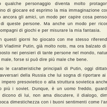
o qualche personaggio diventa molto protagon
no di giocare ed esprimo la mia immaginazione co
o ancora gli amici, un modo per capire cosa penso
 di queste persone. Ma anche un modo per ricor
compagni di giochi e per misurare la mia fantasia.
n questi giorni ho giocato con me stesso riferend
di Vladimir Putin, già molto noto, ma ora balzato di
posto nei pensieri di tante persone nel mondo, nat
 male, forse si può dire più male che bene.
o le caratteristiche principali di Putin, oggi ditta
vversari della Russia che lui sogna di riportare ai 
 impero presovietico o alla struttura sovietica anc
o più i soviet. Dunque, è un uomo freddo, guar
 dicono di lui, non ama discutere, il dialogo, dim
poca dimestichezza con i buoni sentimenti come l’a