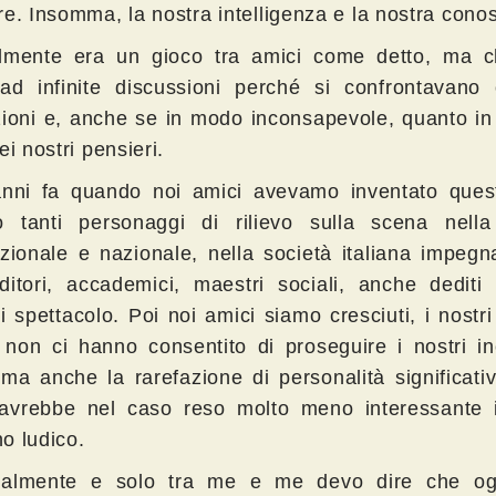
re. Insomma, la nostra intelligenza e la nostra cono
lmente era un gioco tra amici come detto, ma 
ad infinite discussioni perché si confrontavano o
zioni e, anche se in modo inconsapevole, quanto i
ei nostri pensieri.
anni fa quando noi amici avevamo inventato ques
o tanti personaggi di rilievo sulla scena nella 
azionale e nazionale, nella società italiana impeg
ditori, accademici, maestri sociali, anche dediti
i spettacolo. Poi noi amici siamo cresciuti, i nostr
a non ci hanno consentito di proseguire i nostri in
 ma anche la rarefazione di personalità significati
 avrebbe nel caso reso molto meno interessante i
o ludico.
nalmente e solo tra me e me devo dire che og