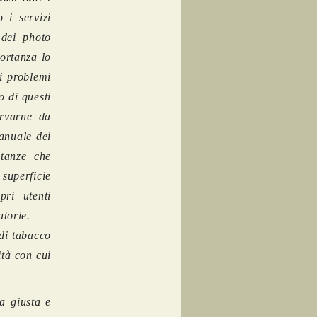
 i servizi
 dei photo
ortanza lo
i problemi
o di questi
ervarne da
manuale dei
stanze che
superficie
ri utenti
atorie.
 di tabacco
ità con cui
a giusta e