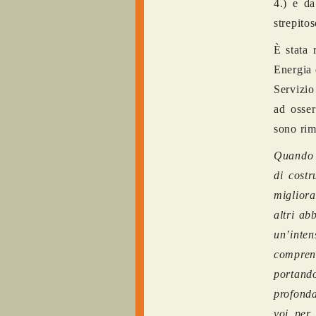
4.) e da
strepitos
È stata 
Energia 
Servizio
ad osser
sono rim
Quando h
di costr
migliora
altri ab
un’inte
comprens
portando
profonda
voi per