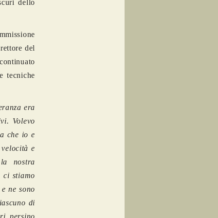
curi dello
ommissione
ettore del
continuato
e tecniche
eranza era
vi. Volevo
ia che io e
velocità e
la nostra
i ci stiamo
o e ne sono
iascuno di
ri persino