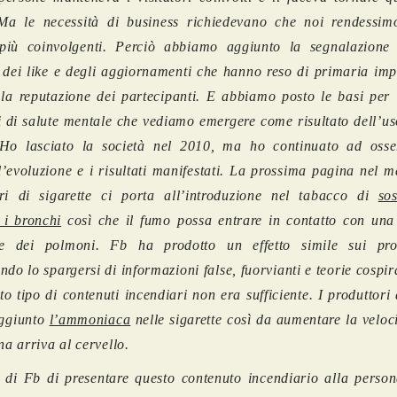
 Ma le necessità di business richiedevano che noi rendessimo
più coinvolgenti. Perciò abbiamo aggiunto la segnalazione
 dei like e degli aggiornamenti che hanno reso di primaria imp
 la reputazione dei partecipanti. E abbiamo posto le basi per 
i di salute mentale che vediamo emergere come risultato dell’us
. Ho lasciato la società nel 2010, ma ho continuato ad oss
l’evoluzione e i risultati manifestati. La prossima pagina nel 
ori di sigarette ci porta all’introduzione nel tabacco di
so
 i bronchi
così che il fumo possa entrare in contatto con una 
e dei polmoni. Fb ha prodotto un effetto simile sui prop
ndo lo spargersi di informazioni false, fuorvianti e teorie cospir
o tipo di contenuti incendiari non era sufficiente. I produttori
ggiunto
l’ammoniaca
nelle sigarette così da aumentare la veloc
na arriva al cervello.
à di Fb di presentare questo contenuto incendiario alla person