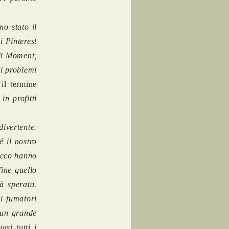
o stato il
i Pinterest
di Moment,
ti problemi
 il termine
in profitti
ivertente.
é il nostro
bacco hanno
fine quello
tà sperata.
i fumatori
 un grande
asi tutti i