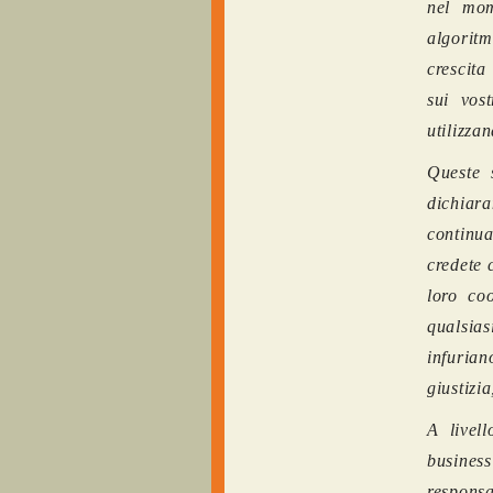
nel mom
algorit
crescita
sui vost
utilizza
Queste 
dichiara
continu
credete 
loro coo
qualsia
infurian
giustizi
A livel
busines
responsa