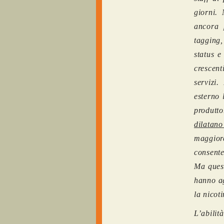
giorni.
ancora 
tagging,
status e
crescent
servizi
esterno 
produtt
dilatano
maggior
consente
Ma quest
hanno a
la nicoti
L’abilit