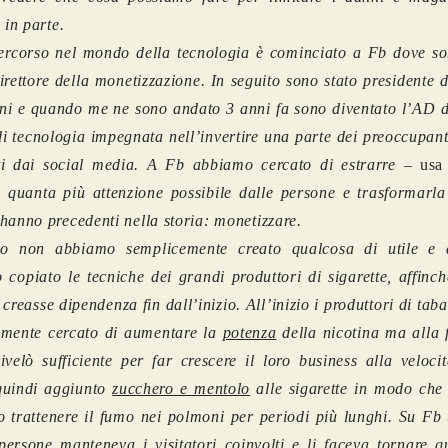
 in parte.
ercorso nel mondo della tecnologia è cominciato a Fb dove son
rettore della monetizzazione. In seguito sono stato presidente d
ni e quando me ne sono andato 3 anni fa sono diventato l’AD 
di tecnologia impegnata nell’invertire una parte dei preoccupan
ti dai social media. A Fb abbiamo cercato di estrarre –
usa
 quanta più attenzione possibile dalle persone e trasformarla 
hanno precedenti nella storia: monetizzare.
lo non abbiamo semplicemente creato qualcosa di utile e d
copiato le tecniche dei grandi produttori di sigarette, affinch
 creasse dipendenza fin dall’inizio. All’inizio i produttori di ta
emente cercato di aumentare la
potenza
della nicotina ma alla 
ivelò sufficiente per far crescere il loro business alla veloci
uindi aggiunto
zucchero e mentolo
alle sigarette in modo che 
o trattenere il fumo nei polmoni per periodi più lunghi. Su Fb
 persone manteneva i visitatori coinvolti e li faceva tornare qu