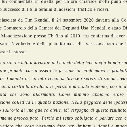
 lui commentata in diretta per un’ora chiarisce molti punti os
o successo di Fb in termini di adesioni, traffico e ricavi.
rilasciata da Tim Kendall il 24 settembre 2020 davanti alla C
e Commercio della Camera dei Deputati Usa. Kendall è stato Dir
 Monetizzazione presso Fb fino al 2010, ma conferma di aver 
vare l’evoluzione della piattaforma e di aver constatato che l
aste le stesse:
o cominciato a lavorare nel mondo della tecnologia la mia sp
uire prodotti che unissero le persone in modi nuovi e produtti
re il mondo in cui tutti viviamo. Invece i servizi di social med
biamo costruito dividono le persone in modo violento, con una 
nsità che sono allarmanti. Come minimo abbiamo eroso 
ione collettiva in quanto nazione. Nella peggiore delle ipotes
 sull’orlo di una guerra civile. Mi vergogno di questo risultat
mente preoccupato. Perciò mi sento obbligato a parlare con c
 vedere che cosa possiamo fare per limitare i danni e maga