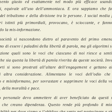
ento giusto ed esattamente nel modo più efficace usando
mi, equivale all’uso dell’ammoniaca. E ora sappiamo che fa
 del tribalismo e della divisione tra le persone. I social media
ri istinti più primordiali, provocano, è scioccante, e fanno
ndo la mis-informazione.
società si nascondono dietro al paravento del primo emen
no di essere i paladini della libertà di parola, ma gli algoritmi 
azione quali sono le voci che ciascuno di noi riesce a sent
che sia questa la libertà di parola riverita da queste società. Inv
rti si sono prostrati all’altare dell’engagement e gettano al
si altra considerazione. Alimentano le voci dell’odio che
o e misinformano, per sovrastare e sopprimere le voci della ve
a, della moralità e pace.
lo personale devo ammettere di aver beneficiato da questi 
s che creano dipendenza. Questo rende più profondo il mi
bilità per dove siamo e l’obbligo che sento nel partecipare a r