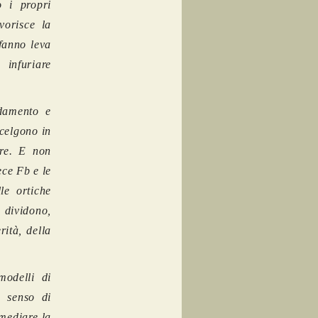
 i propri
vorisce la
 fanno leva
 infuriare
damento e
scelgono in
ire. E non
ece Fb e le
le ortiche
 dividono,
rità, della
modelli di
o senso di
imediare la