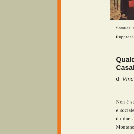
Samuel M
Rappresen
Qual
Casa
di
Vin
Non è st
e social
da due a
Montanel