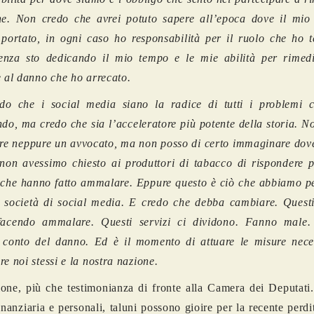
one. Non credo che avrei potuto sapere all’epoca dove il mio
portato, in ogni caso ho responsabilità per il ruolo che ho t
enza sto dedicando il mio tempo e le mie abilità per rimedi
e al danno che ho arrecato.
do che i social media siano la radice di tutti i problemi 
ndo, ma credo che sia l’acceleratore più potente della storia. 
ore neppure un avvocato, ma non posso di certo immaginare do
non avessimo chiesto ai produttori di tabacco di rispondere pe
 che hanno fatto ammalare. Eppure questo è ciò che abbiamo p
e società di social media. E credo che debba cambiare. Questi 
facendo ammalare. Questi servizi ci dividono. Fanno male
i conto del danno. Ed è il momento di attuare le misure nece
re noi stessi e la nostra nazione.
one, più che testimonianza di fronte alla Camera dei Deputati.
inanziaria e personali, taluni possono gioire per la recente perdi