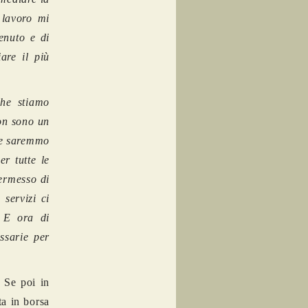
 lavoro mi
enuto e di
are il più
che stiamo
Non sono un
ve saremmo
r tutte le
ermesso di
servizi ci
. E ora di
ssarie per
 Se poi in
ta in borsa