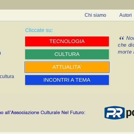
Chi siamo
Autori
Cliccate su:
Non
TECNOLOGIA
che di
morte i
CULTURA
ATTUALITA'
cultura
INCONTRI A TEMA