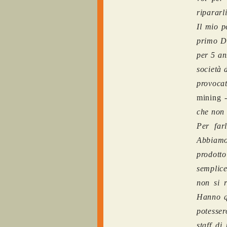
ripararli
Il mio p
primo Di
per 5 an
società 
provoca
mining
-
che non 
Per far
Abbiamo 
prodotto
semplic
non si r
Hanno q
potesser
staff di