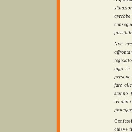
situazi
avrebbe 
consegu
possibil
Non cre
affronta
legislat
oggi se 
persone
fare all
stanno 
renderc
protegge
Confessi
chiave f