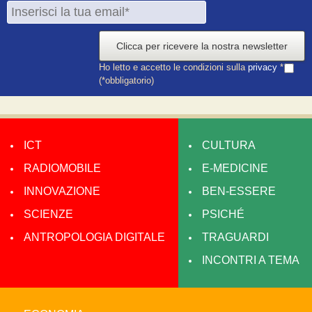
Clicca per ricevere la nostra newsletter
Ho letto e accetto le condizioni sulla
privacy
*
(*obbligatorio)
ICT
CULTURA
RADIOMOBILE
E-MEDICINE
INNOVAZIONE
BEN-ESSERE
SCIENZE
PSICHÉ
ANTROPOLOGIA DIGITALE
TRAGUARDI
INCONTRI A TEMA