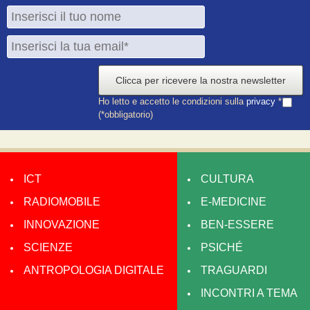
Clicca per ricevere la nostra newsletter
Ho letto e accetto le condizioni sulla
privacy
*
(*obbligatorio)
ICT
CULTURA
RADIOMOBILE
E-MEDICINE
INNOVAZIONE
BEN-ESSERE
SCIENZE
PSICHÉ
ANTROPOLOGIA DIGITALE
TRAGUARDI
INCONTRI A TEMA