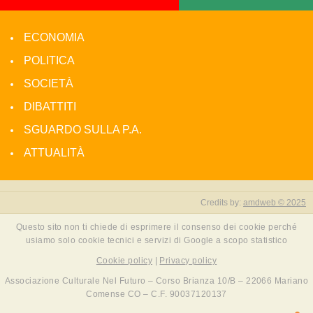
ECONOMIA
POLITICA
SOCIETÀ
DIBATTITI
SGUARDO SULLA P.A.
ATTUALITÀ
Credits by:
amdweb © 2025
Questo sito non ti chiede di esprimere il consenso dei cookie perché
usiamo solo cookie tecnici e servizi di Google a scopo statistico
Cookie policy
|
Privacy policy
Associazione Culturale Nel Futuro – Corso Brianza 10/B – 22066 Mariano
Comense CO – C.F. 90037120137