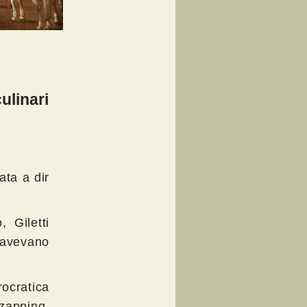
ulinari
ata a dir
 Giletti
 avevano
rocratica
 zapping.