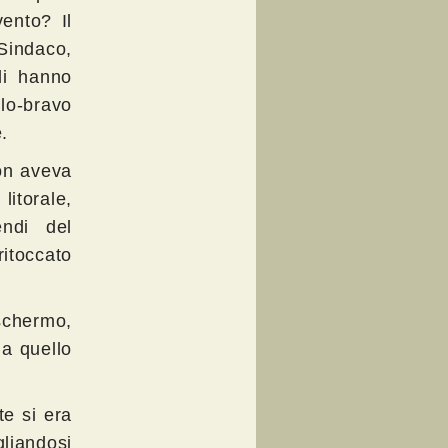
vento? Il
 Sindaco,
 li hanno
lo-bravo
.
on aveva
itorale,
endi del
ritoccato
eschermo,
ma quello
te si era
gliandosi