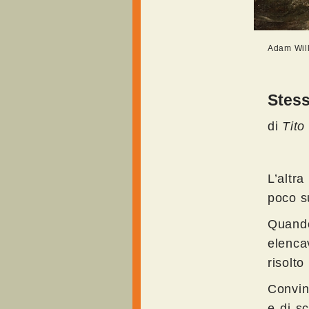
Adam Will
Stess
di
Tito
L’altra
poco s
Quando
elenca
risolt
Convint
e di s