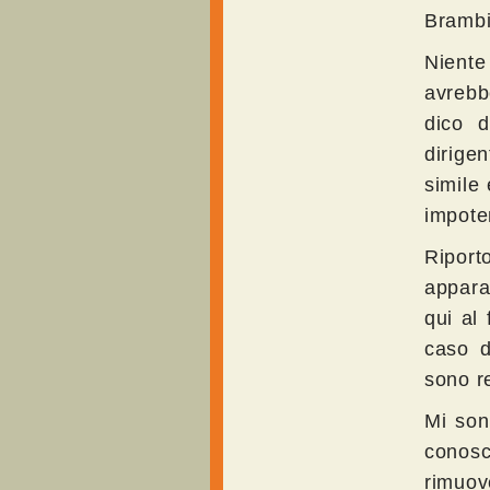
Brambi
Niente
avrebb
dico d
dirige
simile 
impoten
Riporto
appara
qui al
caso d
sono re
Mi son
conosc
rimuov