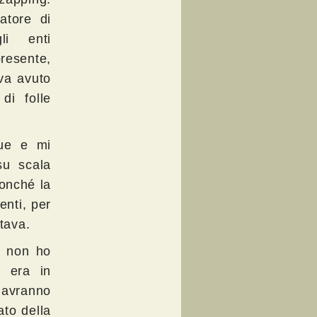
atore di
li enti
resente,
va avuto
di folle
sue e mi
su scala
nonché la
enti, per
ttava.
e non ho
e era in
avranno
ato della