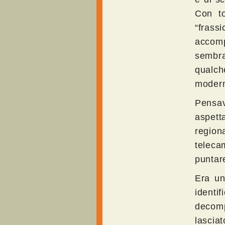
Con to
“fras
accomp
sembra
qualch
modern
Pensav
aspett
regiona
telecam
puntare
Era un
identi
decom
lasciat