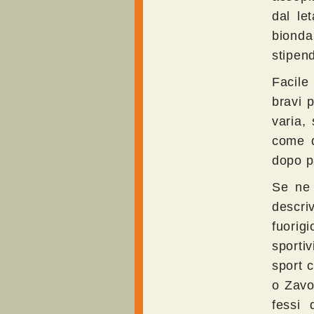
dal le
bionda 
stipen
Facile
bravi 
varia,
come q
dopo pa
Se ne 
descri
fuorig
sportiv
sport 
o Zavol
fessi 