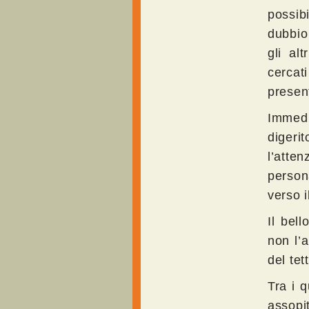
possib
dubbio 
gli al
cercat
presen
Immedi
digeri
l’atte
person
verso i
Il bel
non l’
del tet
Tra i q
assopit