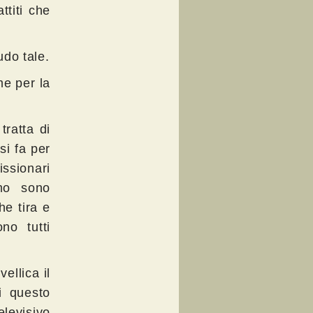
ttiti che
udo tale.
me per la
tratta di
si fa per
ssionari
smo sono
he tira e
no tutti
ellica il
i questo
elevisivo