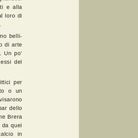
ti e alla
l loro di
.
no belli-
o di arte
o. Un po’
essi del
ttici per
ato o un
vvisarono
bar dello
ome Brera
i da quei
alcio in