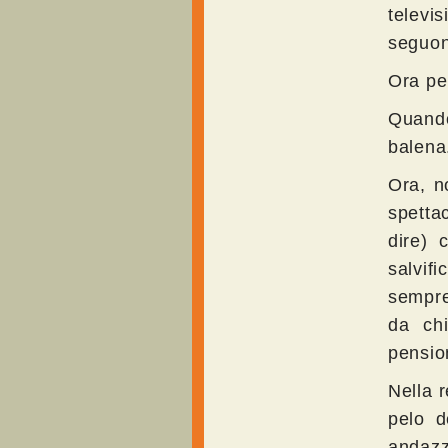
televis
seguono
Ora per
Quando
balena
Ora, n
spettac
dire) 
salvif
sempre
da ch
pension
Nella r
pelo d
andazzo