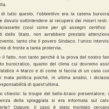
lla.
 di tutto questo, l’obbiettivo era la catena burocr
e dovuto sottintendere al recupero dei miseri resti
iciassette (così come per gli assegni certifico l
nti dello Stato, non avrebbero prestato attenzio
evento, tanto che il povero Sindaco, l’unico intervis
te di fronte a tanta protervia.
 il fatto, non tanto perché è la prova del nostro fa
to burocratico, quanto del clima cui dovremo assi
 fatidico 4 Marzo e di come si faccia di un caso cu
i mala politica poiché, in ultima analisi, i diciass
sponsabilità di quest’ultima.
o chiesto: la troupe del bello-bravo presentatore,
enza della spiaggiata si era informata sul calv
erla? Oppure, il caso è stato montato cercan