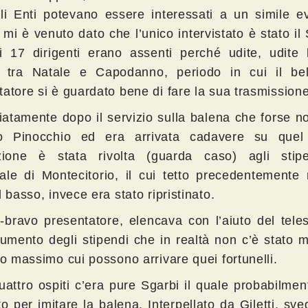
ili Enti potevano essere interessati a un simile e
mi è venuto dato che l’unico intervistato è stato il
tri 17 dirigenti erano assenti perché udite, udite
i tra Natale e Capodanno, periodo in cui il bel
tatore si è guardato bene di fare la sua trasmissione
atamente dopo il servizio sulla balena che forse n
to Pinocchio ed era arrivata cadavere su quel l
nzione è stata rivolta (guarda caso) agli stip
ale di Montecitorio, il cui tetto precedentemente 
l basso, invece era stato ripristinato.
lo-bravo presentatore, elencava con l’aiuto del tel
aumento degli stipendi che in realtà non c’è stato 
to massimo cui possono arrivare quei fortunelli.
uattro ospiti c’era pure Sgarbi il quale probabilmen
o per imitare la balena. Interpellato da Giletti, sve