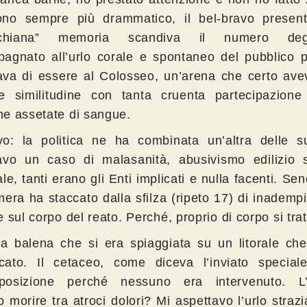
no sempre più drammatico, il bel-bravo present
sichiana” memoria scandiva il numero deg
agnato all’urlo corale e spontaneo del pubblico p
va di essere al Colosseo, un’arena che certo ave
e similitudine con tanta cruenta partecipazione 
e assetate di sangue.
o: la politica ne ha combinata un’altra delle 
avo un caso di malasanità, abusivismo edilizio 
le, tanti erano gli Enti implicati e nulla facenti. Se
era ha staccato dalla sfilza (ripeto 17) di inadempi
 sul corpo del reato. Perché, proprio di corpo si tra
a balena che si era spiaggiata su un litorale ch
ficato. Il cetaceo, come diceva l’inviato special
posizione perché nessuno era intervenuto. L’
o morire tra atroci dolori? Mi aspettavo l’urlo strazi