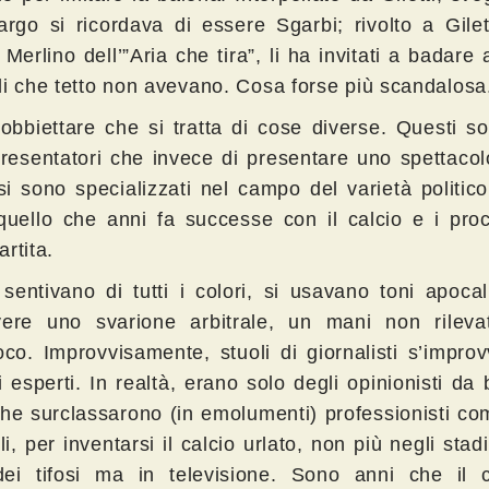
targo si ricordava di essere Sgarbi; rivolto a Gilet
Merlino dell’”Aria che tira”, li ha invitati a badare a
di che tetto non avevano. Cosa forse più scandalosa
 obbiettare che si tratta di cose diverse. Questi so
presentatori che invece di presentare uno spettacol
 si sono specializzati nel campo del varietà politic
uello che anni fa successe con il calcio e i proc
rtita.
sentivano di tutti i colori, si usavano toni apocali
vere uno svarione arbitrale, un mani non rilev
ioco. Improvvisamente, stuoli di giornalisti s’impro
i esperti. In realtà, erano solo degli opinionisti da 
che surclassarono (in emolumenti) professionisti c
i, per inventarsi il calcio urlato, non più negli stad
dei tifosi ma in televisione. Sono anni che il c