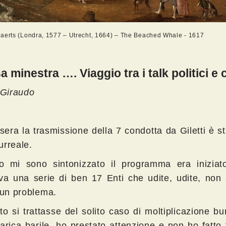
aerts (Londra, 1577 – Utrecht, 1664) – The Beached Whale - 1617
a minestra …. Viaggio tra i talk politici e c
 Giraudo
 sera la trasmissione della 7 condotta da Giletti è st
urreale.
 mi sono sintonizzato il programma era iniziato,
va una serie di ben 17 Enti che udite, udite, non
o un problema.
o si trattasse del solito caso di moltiplicazione bu
carica barile, ho prestato attenzione e non ho fatto