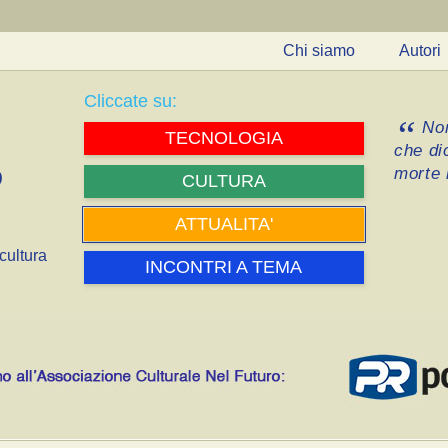
Chi siamo
Autori
Cliccate su:
Non
TECNOLOGIA
che di
morte i
CULTURA
ATTUALITA'
cultura
INCONTRI A TEMA