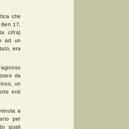
atica che
. Ben 17,
a cifra)
ne ad un
tato, era
rraginoso
stere da
rioso, un
ette enti
 venuta a
ario per
do quali